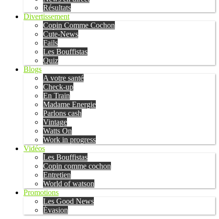
Résultats
Divertissement
Copin Comme Cochon
Cute-News
Fails
Les Bouffistas
Quiz
Blogs
A votre santé
Check-up
En Train
Madame Energie
Parlons cash
Vintage
Watts On
Work in progress
Vidéos
Les Bouffistas
Copin comme cochon
Entretien
World of watson
Promotions
Les Good News
Évasion