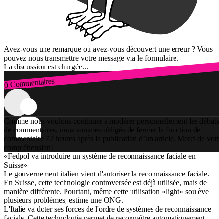
Avez-vous une remarque ou avez-vous découvert une erreur ? Vous
pouvez nous transmettre votre message via le formulaire.
La discussion est chargée...
0 Commentaires
Connexion
Comme nous voulons continuer à modérer personnellement les débats
de commentaires, nous sommes obligés de fermer la fonction de
commentaire 72 heures après la publication d’un article. Merci de vot
compréhension!
«Fedpol va introduire un système de reconnaissance faciale en
Suisse»
Le gouvernement italien vient d'autoriser la reconnaissance faciale.
En Suisse, cette technologie controversée est déjà utilisée, mais de
manière différente. Pourtant, même cette utilisation «light» soulève
plusieurs problèmes, estime une ONG.
L'Italie va doter ses forces de l'ordre de systèmes de reconnaissance
faciale. Cette technologie permet de reconnaître automatiquement