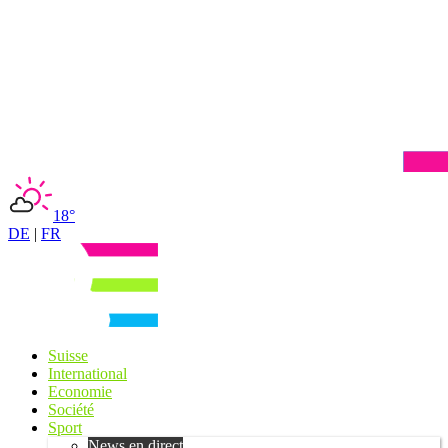
18°
DE
|
FR
Suisse
International
Economie
Société
Sport
News en direct