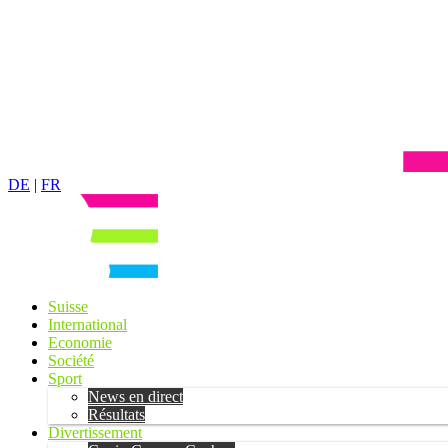
DE
|
FR
Suisse
International
Economie
Société
Sport
News en direct
Résultats
Divertissement