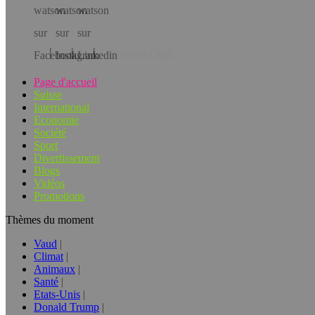
Téléchargez l’app!
Page d'accueil
Suisse
International
Economie
Société
Sport
Divertissement
Blogs
Vidéos
Promotions
Thèmes du moment
Vaud
Climat
Animaux
Santé
Etats-Unis
Donald Trump