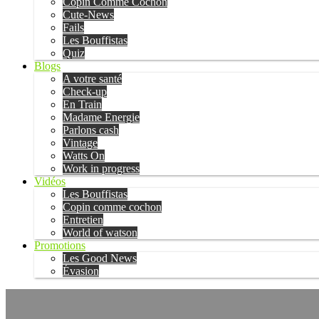
Copin Comme Cochon
Cute-News
Fails
Les Bouffistas
Quiz
Blogs
A votre santé
Check-up
En Train
Madame Energie
Parlons cash
Vintage
Watts On
Work in progress
Vidéos
Les Bouffistas
Copin comme cochon
Entretien
World of watson
Promotions
Les Good News
Évasion