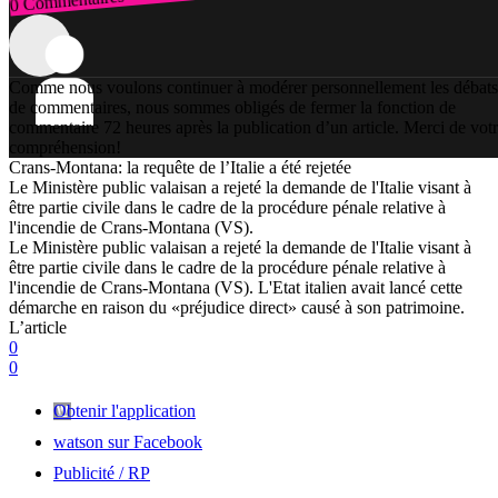
0 Commentaires
Connexion
Comme nous voulons continuer à modérer personnellement les débats
de commentaires, nous sommes obligés de fermer la fonction de
commentaire 72 heures après la publication d’un article. Merci de vot
compréhension!
Crans-Montana: la requête de l’Italie a été rejetée
Le Ministère public valaisan a rejeté la demande de l'Italie visant à
être partie civile dans le cadre de la procédure pénale relative à
l'incendie de Crans-Montana (VS).
Le Ministère public valaisan a rejeté la demande de l'Italie visant à
être partie civile dans le cadre de la procédure pénale relative à
l'incendie de Crans-Montana (VS). L'Etat italien avait lancé cette
démarche en raison du «préjudice direct» causé à son patrimoine.
L’article
0
0
Obtenir l'application
watson sur Facebook
Publicité / RP