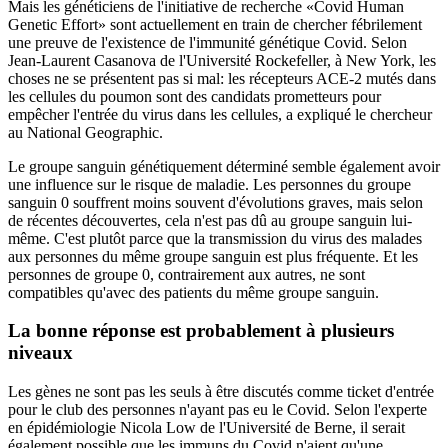
Mais les généticiens de l'initiative de recherche «Covid Human
Genetic Effort» sont actuellement en train de chercher fébrilement
une preuve de l'existence de l'immunité génétique Covid. Selon
Jean-Laurent Casanova de l'Université Rockefeller, à New York, les
choses ne se présentent pas si mal: les récepteurs ACE-2 mutés dans
les cellules du poumon sont des candidats prometteurs pour
empêcher l'entrée du virus dans les cellules, a expliqué le chercheur
au National Geographic.
Le groupe sanguin génétiquement déterminé semble également avoir
une influence sur le risque de maladie. Les personnes du groupe
sanguin 0 souffrent moins souvent d'évolutions graves, mais selon
de récentes découvertes, cela n'est pas dû au groupe sanguin lui-
même. C'est plutôt parce que la transmission du virus des malades
aux personnes du même groupe sanguin est plus fréquente. Et les
personnes de groupe 0, contrairement aux autres, ne sont
compatibles qu'avec des patients du même groupe sanguin.
La bonne réponse est probablement à plusieurs
niveaux
Les gènes ne sont pas les seuls à être discutés comme ticket d'entrée
pour le club des personnes n'ayant pas eu le Covid. Selon l'experte
en épidémiologie Nicola Low de l'Université de Berne, il serait
également possible que les immuns du Covid n'aient qu'une