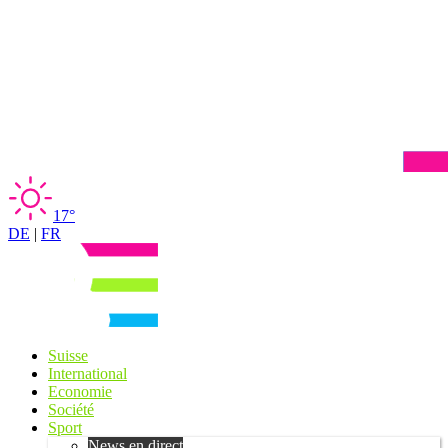
17°
DE
|
FR
Suisse
International
Economie
Société
Sport
News en direct