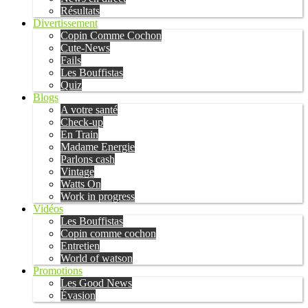
Résultats
Divertissement
Copin Comme Cochon
Cute-News
Fails
Les Bouffistas
Quiz
Blogs
A votre santé
Check-up
En Train
Madame Energie
Parlons cash
Vintage
Watts On
Work in progress
Vidéos
Les Bouffistas
Copin comme cochon
Entretien
World of watson
Promotions
Les Good News
Évasion