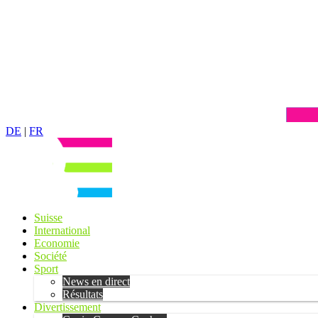
DE
|
FR
Suisse
International
Economie
Société
Sport
News en direct
Résultats
Divertissement