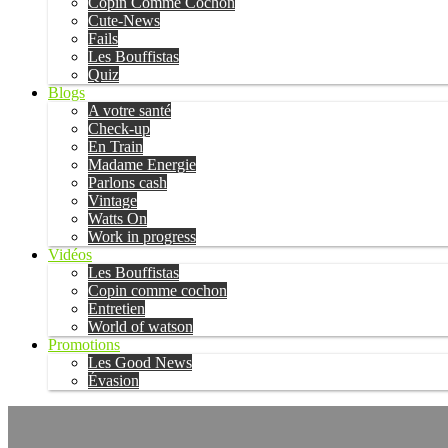
Copin Comme Cochon
Cute-News
Fails
Les Bouffistas
Quiz
Blogs
A votre santé
Check-up
En Train
Madame Energie
Parlons cash
Vintage
Watts On
Work in progress
Vidéos
Les Bouffistas
Copin comme cochon
Entretien
World of watson
Promotions
Les Good News
Évasion