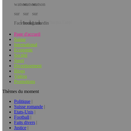
Téléchargez l’app!
Page d'accueil
Suisse
International
Economie
Société
Sport
Divertissement
Blogs
Vidéos
Promotions
Thèmes du moment
Politique
Suisse romande
Etats-Unis
Football
Faits divers
Justice