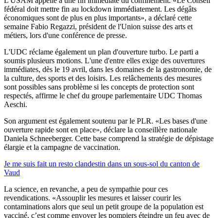
L'USAM appelle à une fin immédiate du confinement. «Le Conseil
fédéral doit mettre fin au lockdown immédiatement. Les dégâts
économiques sont de plus en plus importants», a déclaré cette
semaine Fabio Regazzi, président de l'Union suisse des arts et
métiers, lors d'une conférence de presse.
L'UDC réclame également un plan d'ouverture turbo. Le parti a
soumis plusieurs motions. L'une d'entre elles exige des ouvertures
immédiates, dès le 19 avril, dans les domaines de la gastronomie, de
la culture, des sports et des loisirs. Les relâchements des mesures
sont possibles sans problème si les concepts de protection sont
respectés, affirme le chef du groupe parlementaire UDC Thomas
Aeschi.
Son argument est également soutenu par le PLR. «Les bases d'une
ouverture rapide sont en place», déclare la conseillère nationale
Daniela Schneeberger. Cette base comprend la stratégie de dépistage
élargie et la campagne de vaccination.
Je me suis fait un resto clandestin dans un sous-sol du canton de
Vaud
La science, en revanche, a peu de sympathie pour ces
revendications. «Assouplir les mesures et laisser courir les
contaminations alors que seul un petit groupe de la population est
vacciné, c’est comme envoyer les pompiers éteindre un feu avec de