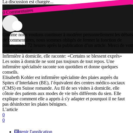
La discussion est chargée...
0 Commentaires
Connexion
Comme nous voulons continuer à modérer personnellement les débats
de commentaires, nous sommes obligés de fermer la fonction de
commentaire 72 heures après la publication d’un article. Merci de vot
compréhension!
Infirmière à domicile, elle raconte: «Certains se blessent exprès»
Les soins à domicile ne sont pas toujours de tout repos. Une
infirmière spécialisée raconte son quotidien et donne quelques
conseils.
Elisabeth Kohler est infirmière spécialiste des plaies auprès du
Spitex d’Interlaken (BE), l’équivalent des centres médico-sociaux
(CMS) en Suisse romande. Au fil de ses visites à domicile, elle
côtoie des patients aux modes de vie très différents du sien. Elle
explique comment elle a appris à s'y adapter et pourquoi il ne faut
pas désinfecter les plaies bénignes.
L’article
0
0
Obtenir l'application