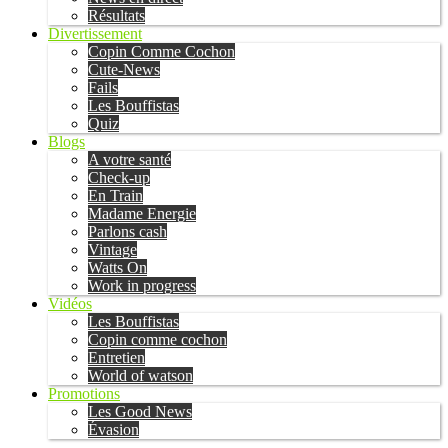
Résultats
Divertissement
Copin Comme Cochon
Cute-News
Fails
Les Bouffistas
Quiz
Blogs
A votre santé
Check-up
En Train
Madame Energie
Parlons cash
Vintage
Watts On
Work in progress
Vidéos
Les Bouffistas
Copin comme cochon
Entretien
World of watson
Promotions
Les Good News
Évasion