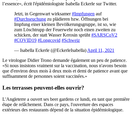
l’essence», écrit l'épidémiologiste Isabella Eckerle sur Twitter.
Jetzt, in Gegenwart wirksamer
#Impfungen
auf
#Durchseuchung
zu plädieren bzw. Öffnungen bei
Impfung einer kleinen Bevölkerungsgruppe, ist so, wie
zum Löschtrupp der Feuerwehr noch einen zweiten zu
schicken, der statt Wasser Kerosin sprüht
#SARSCoV2
#COVID19
#Longcovid
#Schweiz
— Isabella Eckerle (@EckerleIsabella)
April 11, 2021
Le virologue Didier Trono demande également un peu de patience.
«Si nous insistons vraiment sur la vaccination, nous n'avons besoin
que d'environ deux mois à deux mois et demi de patience avant que
suffisamment de personnes soient vaccinées.»
Les terrasses peuvent-elles ouvrir?
L'Angleterre a ouvert ses beer gardens ce lundi, en tant que première
étape de relâchement. Dans ce pays, l'ouverture des espaces
extérieurs des restaurants dépend de la situation épidémiologique.