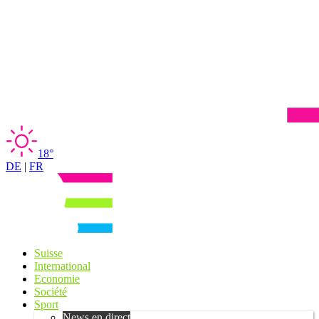
18°
DE
|
FR
Suisse
International
Economie
Société
Sport
News en direct