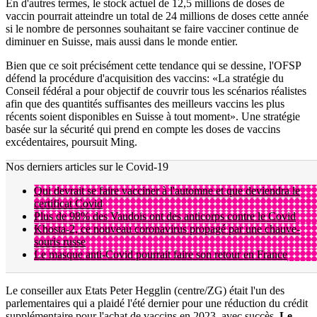
En d'autres termes, le stock actuel de 12,5 millions de doses de
vaccin pourrait atteindre un total de 24 millions de doses cette année
si le nombre de personnes souhaitant se faire vacciner continue de
diminuer en Suisse, mais aussi dans le monde entier.
Bien que ce soit précisément cette tendance qui se dessine, l'OFSP
défend la procédure d'acquisition des vaccins: «La stratégie du
Conseil fédéral a pour objectif de couvrir tous les scénarios réalistes
afin que des quantités suffisantes des meilleurs vaccins les plus
récents soient disponibles en Suisse à tout moment». Une stratégie
basée sur la sécurité qui prend en compte les doses de vaccins
excédentaires, poursuit Ming.
Nos derniers articles sur le Covid-19
Qui devrait se faire vacciner à l'automne et que deviendra le
certificat Covid
Plus de 98% des Vaudois ont des anticorps contre le Covid
Khosta-2, ce nouveau coronavirus propagé par une chauve-
souris russe
Le masque anti-Covid pourrait faire son retour en France
Le conseiller aux Etats Peter Hegglin (centre/ZG) était l'un des
parlementaires qui a plaidé l'été dernier pour une réduction du crédit
supplémentaire pour l'achat de vaccins en 2023, avec succès.
Le