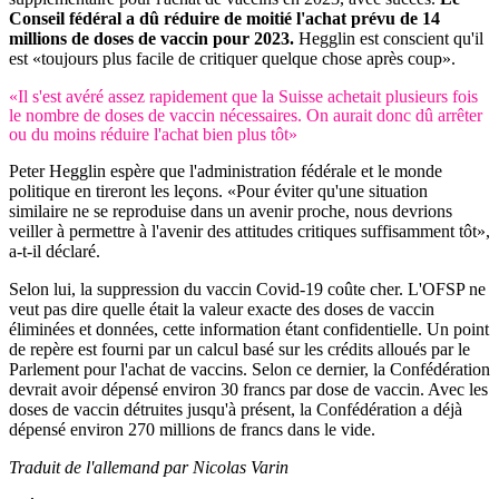
Conseil fédéral a dû réduire de moitié l'achat prévu de 14
millions de doses de vaccin pour 2023.
Hegglin est conscient qu'il
est «toujours plus facile de critiquer quelque chose après coup».
«Il s'est avéré assez rapidement que la Suisse achetait plusieurs fois
le nombre de doses de vaccin nécessaires. On aurait donc dû arrêter
ou du moins réduire l'achat bien plus tôt»
Peter Hegglin espère que l'administration fédérale et le monde
politique en tireront les leçons. «Pour éviter qu'une situation
similaire ne se reproduise dans un avenir proche, nous devrions
veiller à permettre à l'avenir des attitudes critiques suffisamment tôt»,
a-t-il déclaré.
Selon lui, la suppression du vaccin Covid-19 coûte cher. L'OFSP ne
veut pas dire quelle était la valeur exacte des doses de vaccin
éliminées et données, cette information étant confidentielle. Un point
de repère est fourni par un calcul basé sur les crédits alloués par le
Parlement pour l'achat de vaccins. Selon ce dernier, la Confédération
devrait avoir dépensé environ 30 francs par dose de vaccin. Avec les
doses de vaccin détruites jusqu'à présent, la Confédération a déjà
dépensé environ 270 millions de francs dans le vide.
Traduit de l'allemand par Nicolas Varin