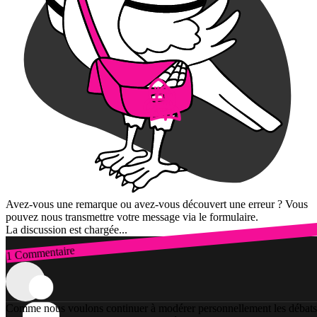
Avez-vous une remarque ou avez-vous découvert une erreur ? Vous
pouvez nous transmettre votre message via le formulaire.
La discussion est chargée...
1 Commentaire
Connexion
Comme nous voulons continuer à modérer personnellement les débats