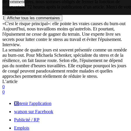
de commentaires, nous sommes obligés de fermer la fonction de
commentaire 72 heures après la publication d’un article. Merci de vot
compréhension!
1
Afficher tous les commentaires
«C'est le risque principal»: elle pointe les vraies causes du burn-out
Aujourd'hui, nous travaillons moins qu'autrefois. Et pourtant,
l'épuisement ne cesse de gagner du terrain. Une experte livre ses
secrets pour lutter contre le stress au travail et éviter l'épuisement.
Interview.
La semaine de quatre jours est souvent présentée comme un remède
au burn-out. Pour Michaela Schenker, spécialiste du stress et de la
résilience, on fait fausse route. Selon elle, l'épuisement ne dépend
pas du nombre d'heures travaillées. Elle explique pourquoi les jours
de congé peuvent paradoxalement rendre malades et quelles
approches permettent réellement de réduire le stress.
L’article
0
0
Obtenir l'application
watson sur Facebook
Publicité / RP
Emplois