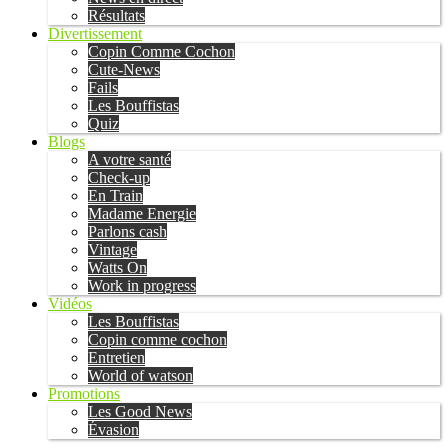
Résultats
Divertissement
Copin Comme Cochon
Cute-News
Fails
Les Bouffistas
Quiz
Blogs
A votre santé
Check-up
En Train
Madame Energie
Parlons cash
Vintage
Watts On
Work in progress
Vidéos
Les Bouffistas
Copin comme cochon
Entretien
World of watson
Promotions
Les Good News
Évasion