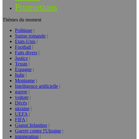
Promotions
Thèmes du moment
Politique
Suisse romande
Etats-Unis
Football
Faits divers
Justice
Tessin
Espagne
Italie
Montagne
Intelligence artificielle
guerre
voiture
Décès
ukraine
UEFA
FIFA
Gianni Infantino
Guerre contre l'Ukraine
immigration