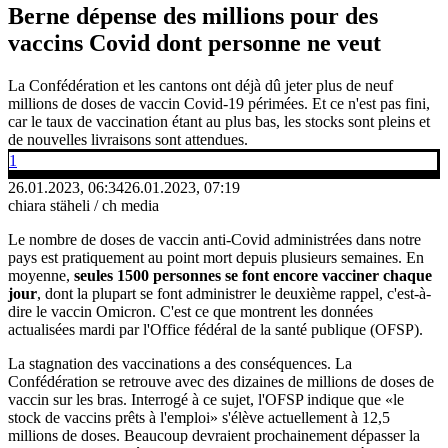
Berne dépense des millions pour des
vaccins Covid dont personne ne veut
La Confédération et les cantons ont déjà dû jeter plus de neuf
millions de doses de vaccin Covid-19 périmées. Et ce n'est pas fini,
car le taux de vaccination étant au plus bas, les stocks sont pleins et
de nouvelles livraisons sont attendues.
1
26.01.2023, 06:34
26.01.2023, 07:19
chiara stäheli / ch media
Le nombre de doses de vaccin anti-Covid administrées dans notre
pays est pratiquement au point mort depuis plusieurs semaines. En
moyenne,
seules 1500 personnes se font encore vacciner chaque
jour
, dont la plupart se font administrer le deuxième rappel, c'est-à-
dire le vaccin Omicron. C'est ce que montrent les données
actualisées mardi par l'Office fédéral de la santé publique (OFSP).
La stagnation des vaccinations a des conséquences. La
Confédération se retrouve avec des dizaines de millions de doses de
vaccin sur les bras. Interrogé à ce sujet, l'OFSP indique que «le
stock de vaccins prêts à l'emploi» s'élève actuellement à 12,5
millions de doses. Beaucoup devraient prochainement dépasser la