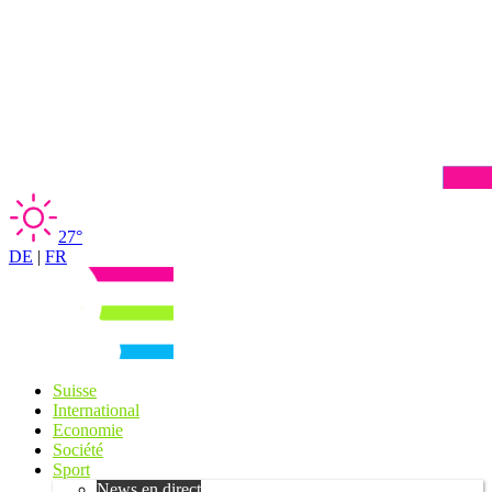
27°
DE
|
FR
Suisse
International
Economie
Société
Sport
News en direct