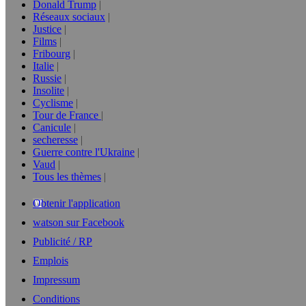
Donald Trump
Réseaux sociaux
Justice
Films
Fribourg
Italie
Russie
Insolite
Cyclisme
Tour de France
Canicule
secheresse
Guerre contre l'Ukraine
Vaud
Tous les thèmes
Obtenir l'application
watson sur Facebook
Publicité / RP
Emplois
Impressum
Conditions