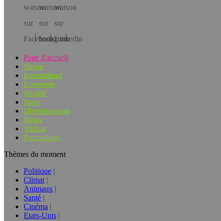
Téléchargez l’app!
Page d'accueil
Suisse
International
Economie
Société
Sport
Divertissement
Blogs
Vidéos
Promotions
Thèmes du moment
Politique
Climat
Animaux
Santé
Cinéma
Etats-Unis