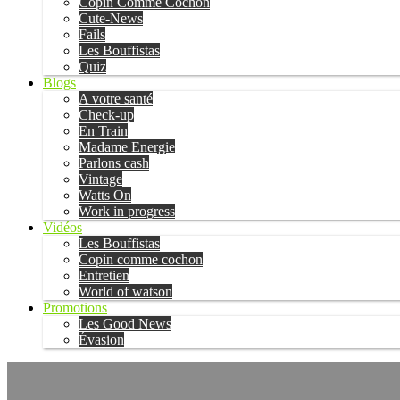
Copin Comme Cochon
Cute-News
Fails
Les Bouffistas
Quiz
Blogs
A votre santé
Check-up
En Train
Madame Energie
Parlons cash
Vintage
Watts On
Work in progress
Vidéos
Les Bouffistas
Copin comme cochon
Entretien
World of watson
Promotions
Les Good News
Évasion