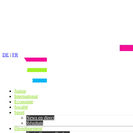
DE
|
FR
Suisse
International
Economie
Société
Sport
News en direct
Résultats
Divertissement