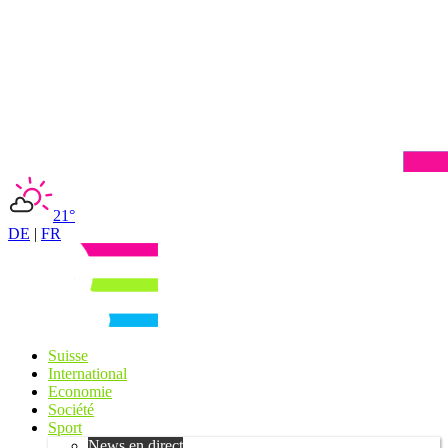
21°
DE
|
FR
Suisse
International
Economie
Société
Sport
News en direct