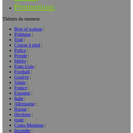
Promotions
Thèmes du moment
Best of watson
Politique
Trail
Course à pied
Police
People
Météo
Etats-Unis
Football
Genève
Valais
France
Espagne
Italie
Allemagne
Russie
élections
route
Crans-Montana
Incendie