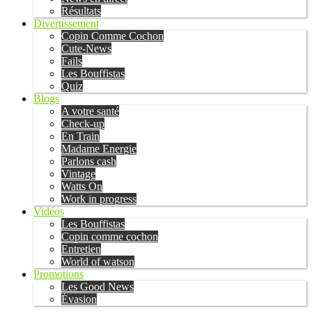
Résultats
Divertissement
Copin Comme Cochon
Cute-News
Fails
Les Bouffistas
Quiz
Blogs
A votre santé
Check-up
En Train
Madame Energie
Parlons cash
Vintage
Watts On
Work in progress
Vidéos
Les Bouffistas
Copin comme cochon
Entretien
World of watson
Promotions
Les Good News
Évasion