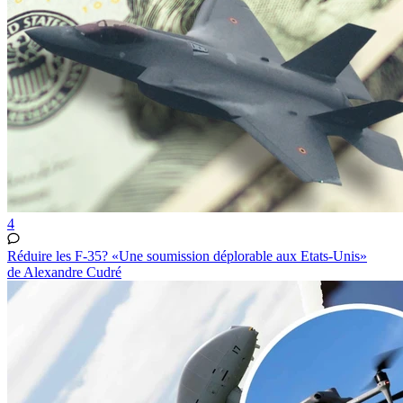
4
Réduire les F-35? «Une soumission déplorable aux Etats-Unis»
de Alexandre Cudré