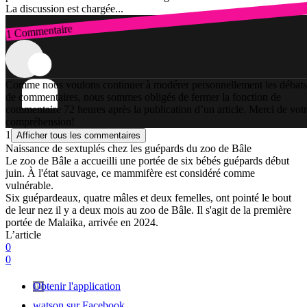
La discussion est chargée...
1 Commentaire
Connexion
Comme nous voulons continuer à modérer personnellement les débats
de commentaires, nous sommes obligés de fermer la fonction de
commentaire 72 heures après la publication d’un article. Merci de vot
compréhension!
1
Afficher tous les commentaires
Naissance de sextuplés chez les guépards du zoo de Bâle
Le zoo de Bâle a accueilli une portée de six bébés guépards début
juin. À l'état sauvage, ce mammifère est considéré comme
vulnérable.
Six guépardeaux, quatre mâles et deux femelles, ont pointé le bout
de leur nez il y a deux mois au zoo de Bâle. Il s'agit de la première
portée de Malaika, arrivée en 2024.
L’article
0
0
Obtenir l'application
watson sur Facebook