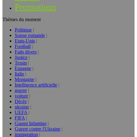
Promotions
Thèmes du moment
Politique
Suisse romande
Etats-Unis
Football
Faits divers
Justice
Tessin
Espagne
Italie
Montagne
Intelligence artificielle
guerre
voiture
Décès
ukraine
UEFA
FIFA
Gianni Infantino
Guerre contre l'Ukraine
immigration