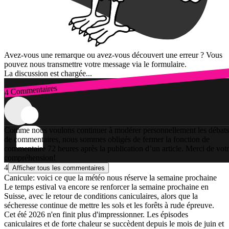
Avez-vous une remarque ou avez-vous découvert une erreur ? Vous
pouvez nous transmettre votre message via le formulaire.
La discussion est chargée...
4 Commentaires
Connexion
Comme nous voulons continuer à modérer personnellement les débats
de commentaires, nous sommes obligés de fermer la fonction de
commentaire 72 heures après la publication d’un article. Merci de vot
compréhension!
4
Afficher tous les commentaires
Canicule: voici ce que la météo nous réserve la semaine prochaine
Le temps estival va encore se renforcer la semaine prochaine en
Suisse, avec le retour de conditions caniculaires, alors que la
sécheresse continue de mettre les sols et les forêts à rude épreuve.
Cet été 2026 n'en finit plus d'impressionner. Les épisodes
caniculaires et de forte chaleur se succèdent depuis le mois de juin et