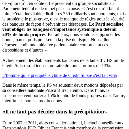
de «quoi qu’il en coûte». Le président du groupe socialiste au
Parlement fédéral ne le remet pas en cause. «C’est ce qu’il fallait
faire, c’était inévitable, dit-il. Les 259 milliards sont choquants, mais
le problème le plus grave, c’est le manque de règles pour la sécurité
des banques de façon à prévenir ces dérapages.
Le Parti socialiste
veut obliger les banques d’importance systémique à détenir
20% de fonds propres
. Par ailleurs, nous voulons supprimer les
bonus, parce qu’ils poussent à la prise de risque. Nous allons
déposer, jeudi, une initiative parlementaire comprenant ces
dispositions et d’autres.»
Actuellement, les établissements bancaires de la taille d’UBS ou de
Credit Suisse sont tenus à un ratio de fonds propres de 13%.
L'homme qui a précipité la chute de Credit Suisse s'est fait virer
Dans le même temps, le PS va soutenir deux motions déposées par
sa conseillère nationale Prisca Birrer-Heimo. Dans l’une, la
Lucernoise veut porter à 15% le ratio de fonds propres, dans l’autre,
interdire les bonus aux directions.
«Il ne faut pas décider dans la précipitation»
Entre 2007 et 2011, alors conseiller national, l’actuel conseiller aux
Etats vaudois PLR Olivier Français était membre de la commission