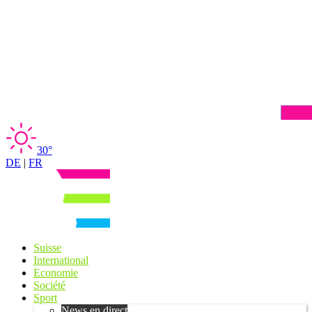
30°
DE
|
FR
Suisse
International
Economie
Société
Sport
News en direct