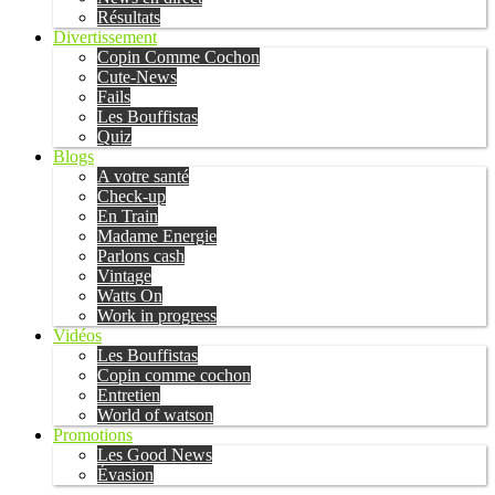
Résultats
Divertissement
Copin Comme Cochon
Cute-News
Fails
Les Bouffistas
Quiz
Blogs
A votre santé
Check-up
En Train
Madame Energie
Parlons cash
Vintage
Watts On
Work in progress
Vidéos
Les Bouffistas
Copin comme cochon
Entretien
World of watson
Promotions
Les Good News
Évasion