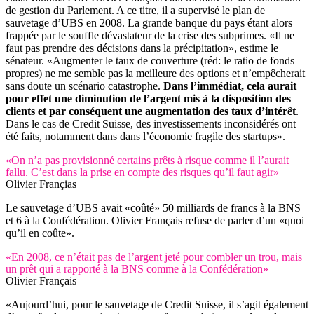
de gestion du Parlement. A ce titre, il a supervisé le plan de
sauvetage d’UBS en 2008. La grande banque du pays étant alors
frappée par le souffle dévastateur de la crise des subprimes. «Il ne
faut pas prendre des décisions dans la précipitation», estime le
sénateur. «Augmenter le taux de couverture (réd: le ratio de fonds
propres) ne me semble pas la meilleure des options et n’empêcherait
sans doute un scénario catastrophe.
Dans l’immédiat, cela aurait
pour effet une diminution de l’argent mis à la disposition des
clients et par conséquent une augmentation des taux d’intérêt
.
Dans le cas de Credit Suisse, des investissements inconsidérés ont
été faits, notamment dans dans l’économie fragile des startups».
«On n’a pas provisionné certains prêts à risque comme il l’aurait
fallu. C’est dans la prise en compte des risques qu’il faut agir»
Olivier Françias
Le sauvetage d’UBS avait «coûté» 50 milliards de francs à la BNS
et 6 à la Confédération. Olivier Français refuse de parler d’un «quoi
qu’il en coûte».
«En 2008, ce n’était pas de l’argent jeté pour combler un trou, mais
un prêt qui a rapporté à la BNS comme à la Confédération»
Olivier Français
«Aujourd’hui, pour le sauvetage de Credit Suisse, il s’agit également