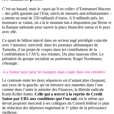
C’est un hasard, mais le «quoi qu’il en coûte» d’Emmanuel Macron
– des prêts garantis par l’Etat, suivis de mesures anti-inflationnistes –
a atteint un total de 250 milliards d’euros. A 9 milliards près, les
monnaies se valant, on a là le montant mis à disposition par Berne et
la Banque nationale pour sauver la place financière suisse et le pays
avec elle.
Ce quart de billion injecté dans un secteur jugé privilégié coïncide
avec l’annonce, mercredi, dans les journaux alémaniques de
Tamedia, d’un projet de coupes dans les contributions de la
Confédération à l’AVS, nos retraites. Du plus mauvais effet. Le
président du groupe socialiste au parlement, Roger Nordmann,
s'étrangle:
«La Suisse paye pour les banques mais coupe dans nos retraites»
Le contraste entre les deux séquences est d’autant plus choquant,
aux yeux de la gauche, qu’on retrouve aux manettes dans l’une
comme dans l’autre la ministre des Finances, la libérale-radicale
Karin Keller-Sutter.
Celle qui a œuvré à la reprise de Credit
Suisse par UBS aux conditions que l’on sait
, est la même qui
devait proposer mercredi à ses collègues du Conseil fédéral ce plan
de réduction des dépenses englobant le 1ᵉʳ pilier de la prévoyance
vieillesse.