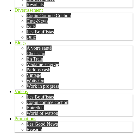
Résultats
Divertissement
Copin Comme Cochon
Cute-News
Fails
Les Bouffistas
Quiz
Blogs
A votre santé
Check-up
En Train
Madame Energie
Parlons cash
Vintage
Watts On
Work in progress
Vidéos
Les Bouffistas
Copin comme cochon
Entretien
World of watson
Promotions
Les Good News
Évasion