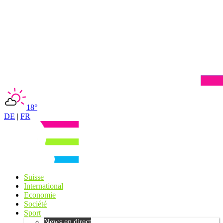
18°
DE
|
FR
Suisse
International
Economie
Société
Sport
News en direct