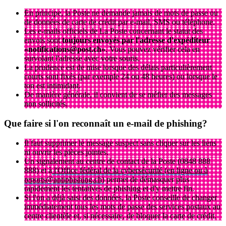
En principe, la Poste ne demande jamais de mots de passe ou
de données de carte de crédit par e-mail, SMS ou téléphone.
Les e-mails officiels de La Poste concernant le statut des
envois sont
toujours envoyés par l'adresse d'expéditeur
«notifications@post.ch»
. Vous pouvez vérifier cela en
survolant l'adresse avec votre souris.
La prudence est de mise lorsque des délais particulièrement
courts sont fixés (par exemple 24 ou 48 heures) ou lorsque le
ton est intimidant.
De manière générale, il convient de se méfier des messages
non sollicités.
Que faire si l'on reconnaît un e-mail de phishing?
Il faut supprimer le message suspect sans cliquer sur les liens
ni ouvrir les pièces jointes.
Un signalement au centre de contact de la Poste (0848 888
888) et à
l'Office fédéral de la cybersécurité (en ligne ou à
reports@antiphishing.ch)
permet de démasquer plus
rapidement les tentatives de phishing et d'y mettre fin.
Si l'on a déjà saisi des données, la Poste conseille de changer
immédiatement tous les mots de passe des services postaux au
centre clientèle et, si nécessaire, de bloquer la carte de crédit.