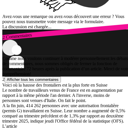
Avez-vous une remarque ou avez-vous découvert une erreur ? Vous
pouvez nous transmettre votre message via le formulaire.
La discussion est chargée...
2 Commentaires
Connexion
Comme nous voulons continuer à modérer personnellement les débats
de commentaires, nous sommes obligés de fermer la fonction de
commentaire 72 heures après la publication d’un article. Merci de vot
compréhension!
2
Afficher tous les commentaires
Voici où la hausse des frontaliers est la plus forte en Suisse
Le nombre de travailleurs venus de France est en augmentation par
rapport à la même période l'an dernier. A l'inverse, moins de
personnes sont venues d'Italie. On fait le point.
A la fin juin, 414 262 personnes avec une autorisation frontalière
(permis G) travaillaient en Suisse. Leur nombre a augmenté de 0,5%
comparé au trimestre précédent et de 1,3% par rapport au deuxième
trimestre 2025, indique jeudi l'Office fédéral de la statistique (OFS).
L’article