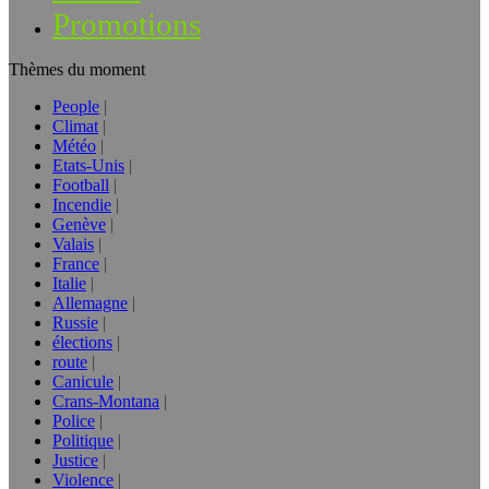
Promotions
Thèmes du moment
People
Climat
Météo
Etats-Unis
Football
Incendie
Genève
Valais
France
Italie
Allemagne
Russie
élections
route
Canicule
Crans-Montana
Police
Politique
Justice
Violence