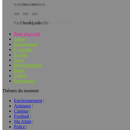
Téléchargez l’app!
Page d'accueil
Suisse
International
Economie
Société
Sport
Divertissement
Blogs
Vidéos
Promotions
Thèmes du moment
Environnement
Animaux
Cinéma
Football
Ski Alpin
Police