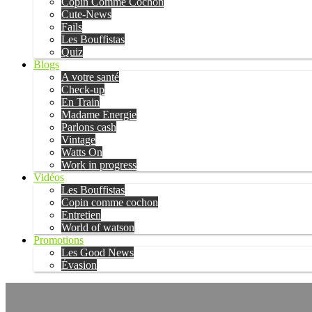
Copin Comme Cochon
Cute-News
Fails
Les Bouffistas
Quiz
Blogs
A votre santé
Check-up
En Train
Madame Energie
Parlons cash
Vintage
Watts On
Work in progress
Vidéos
Les Bouffistas
Copin comme cochon
Entretien
World of watson
Promotions
Les Good News
Évasion