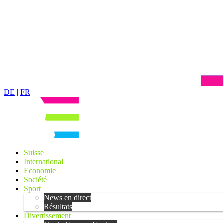
DE
|
FR
Suisse
International
Economie
Société
Sport
News en direct
Résultats
Divertissement