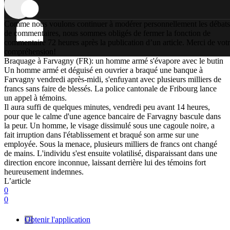
Comme nous voulons continuer à modérer personnellement les débats
de commentaires, nous sommes obligés de fermer la fonction de
commentaire 72 heures après la publication d’un article. Merci de vot
compréhension!
Braquage à Farvagny (FR): un homme armé s'évapore avec le butin
Un homme armé et déguisé en ouvrier a braqué une banque à
Farvagny vendredi après-midi, s'enfuyant avec plusieurs milliers de
francs sans faire de blessés. La police cantonale de Fribourg lance
un appel à témoins.
Il aura suffi de quelques minutes, vendredi peu avant 14 heures,
pour que le calme d'une agence bancaire de Farvagny bascule dans
la peur. Un homme, le visage dissimulé sous une cagoule noire, a
fait irruption dans l'établissement et braqué son arme sur une
employée. Sous la menace, plusieurs milliers de francs ont changé
de mains. L'individu s'est ensuite volatilisé, disparaissant dans une
direction encore inconnue, laissant derrière lui des témoins fort
heureusement indemnes.
L’article
0
0
Obtenir l'application