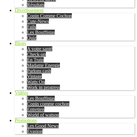
Résultats
Divertissement
Copin Comme Cochon
Cute-News
Fails
Les Bouffistas
Quiz
Blogs
A votre santé
Check-up
En Train
Madame Energie
Parlons cash
Vintage
Watts On
Work in progress
Vidéos
Les Bouffistas
Copin comme cochon
Entretien
World of watson
Promotions
Les Good News
Évasion