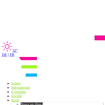
32°
DE
|
FR
Suisse
International
Economie
Société
Sport
News en direct