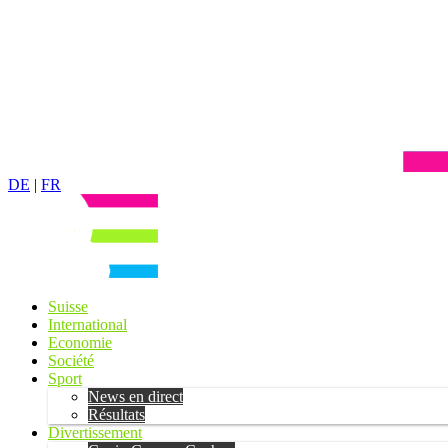
DE
|
FR
Suisse
International
Economie
Société
Sport
News en direct
Résultats
Divertissement