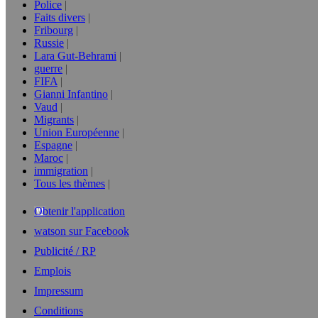
Police
Faits divers
Fribourg
Russie
Lara Gut-Behrami
guerre
FIFA
Gianni Infantino
Vaud
Migrants
Union Européenne
Espagne
Maroc
immigration
Tous les thèmes
Obtenir l'application
watson sur Facebook
Publicité / RP
Emplois
Impressum
Conditions