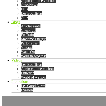
Copin Comme Cochon
Cute-News
Fails
Les Bouffistas
Quiz
Blogs
A votre santé
Check-up
En Train
Madame Energie
Parlons cash
Vintage
Watts On
Work in progress
Vidéos
Les Bouffistas
Copin comme cochon
Entretien
World of watson
Promotions
Les Good News
Évasion