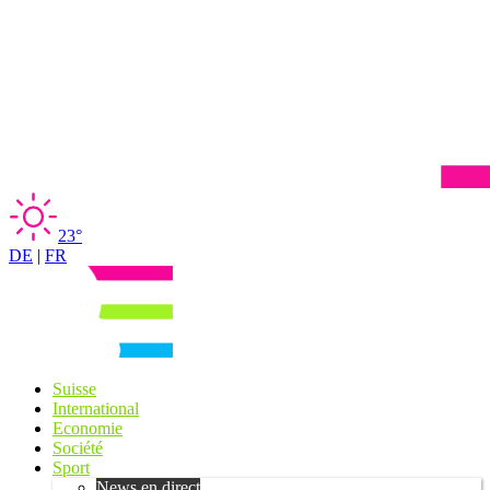
23°
DE
|
FR
Suisse
International
Economie
Société
Sport
News en direct