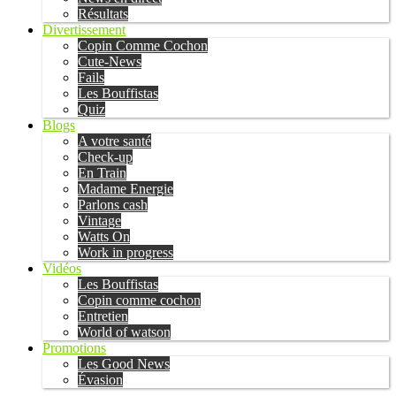
Résultats
Divertissement
Copin Comme Cochon
Cute-News
Fails
Les Bouffistas
Quiz
Blogs
A votre santé
Check-up
En Train
Madame Energie
Parlons cash
Vintage
Watts On
Work in progress
Vidéos
Les Bouffistas
Copin comme cochon
Entretien
World of watson
Promotions
Les Good News
Évasion