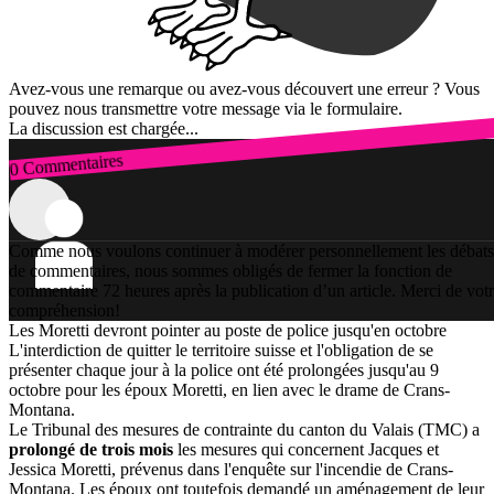
Avez-vous une remarque ou avez-vous découvert une erreur ? Vous
pouvez nous transmettre votre message via le formulaire.
La discussion est chargée...
0 Commentaires
Connexion
Comme nous voulons continuer à modérer personnellement les débats
de commentaires, nous sommes obligés de fermer la fonction de
commentaire 72 heures après la publication d’un article. Merci de vot
compréhension!
Les Moretti devront pointer au poste de police jusqu'en octobre
L'interdiction de quitter le territoire suisse et l'obligation de se
présenter chaque jour à la police ont été prolongées jusqu'au 9
octobre pour les époux Moretti, en lien avec le drame de Crans-
Montana.
Le Tribunal des mesures de contrainte du canton du Valais (TMC) a
prolongé de trois mois
les mesures qui concernent Jacques et
Jessica Moretti, prévenus dans l'enquête sur l'incendie de Crans-
Montana. Les époux ont toutefois demandé un aménagement de leur