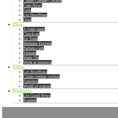
Copin Comme Cochon
Cute-News
Fails
Les Bouffistas
Quiz
Blogs
A votre santé
Check-up
En Train
Madame Energie
Parlons cash
Vintage
Watts On
Work in progress
Vidéos
Les Bouffistas
Copin comme cochon
Entretien
World of watson
Promotions
Les Good News
Évasion