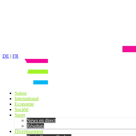
DE
|
FR
Suisse
International
Economie
Société
Sport
News en direct
Résultats
Divertissement