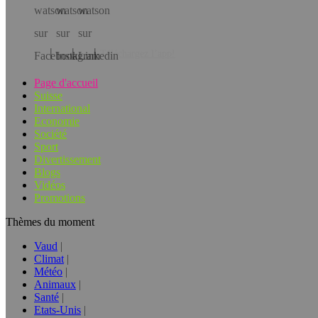
Téléchargez l’app!
Page d'accueil
Suisse
International
Economie
Société
Sport
Divertissement
Blogs
Vidéos
Promotions
Thèmes du moment
Vaud
Climat
Météo
Animaux
Santé
Etats-Unis