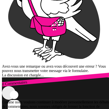
Avez-vous une remarque ou avez-vous découvert une erreur ? Vous
pouvez nous transmettre votre message via le formulaire.
La discussion est chargée...
0 Commentaires
Connexion
Comme nous voulons continuer à modérer personnellement les débats
de commentaires, nous sommes obligés de fermer la fonction de