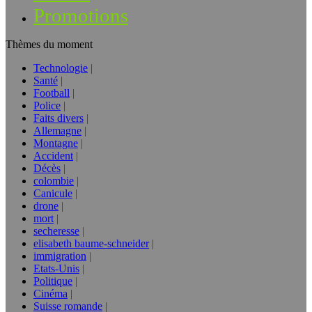
Promotions
Thèmes du moment
Technologie
Santé
Football
Police
Faits divers
Allemagne
Montagne
Accident
Décès
colombie
Canicule
drone
mort
secheresse
elisabeth baume-schneider
immigration
Etats-Unis
Politique
Cinéma
Suisse romande