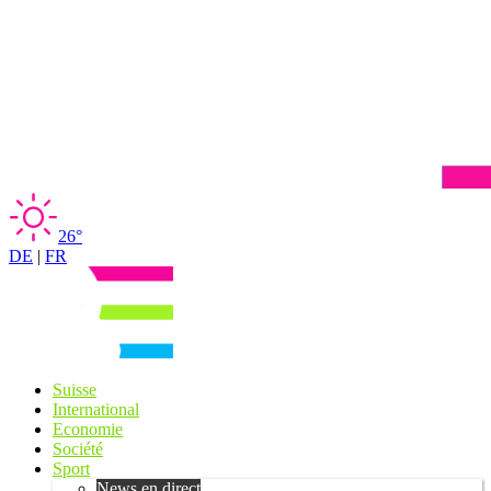
26°
DE
|
FR
Suisse
International
Economie
Société
Sport
News en direct