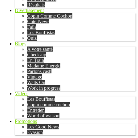
Résultats
Divertissement
Copin Comme Cochon
Cute-News
Fails
Les Bouffistas
Quiz
Blogs
A votre santé
Check-up
En Train
Madame Energie
Parlons cash
Vintage
Watts On
Work in progress
Vidéos
Les Bouffistas
Copin comme cochon
Entretien
World of watson
Promotions
Les Good News
Évasion