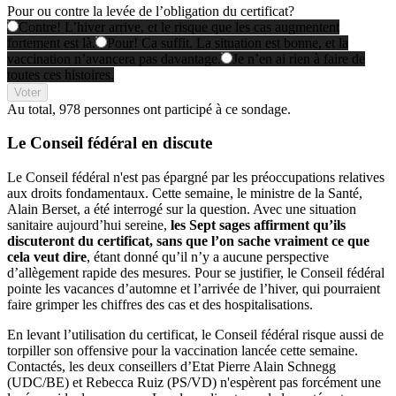
Pour ou contre la levée de l’obligation du certificat?
Contre! L’hiver arrive, et le risque que les cas augmentent
fortement est là.
Pour! Ca suffit. La situation est bonne, et la
vaccination n’avancera pas davantage.
Je n’en ai rien à faire de
toutes ces histoires.
Voter
Au total,
978 personnes
ont participé à ce sondage.
Le Conseil fédéral en discute
Le Conseil fédéral n'est pas épargné par les préoccupations relatives
aux droits fondamentaux. Cette semaine, le ministre de la Santé,
Alain Berset, a été interrogé sur la question. Avec une situation
sanitaire aujourd’hui sereine,
les Sept sages affirment qu’ils
discuteront du certificat, sans que l’on sache vraiment ce que
cela veut dire
, étant donné qu’il n’y a aucune perspective
d’allègement rapide des mesures. Pour se justifier, le Conseil fédéral
pointe les vacances d’automne et l’arrivée de l’hiver, qui pourraient
faire grimper les chiffres des cas et des hospitalisations.
En levant l’utilisation du certificat, le Conseil fédéral risque aussi de
torpiller son offensive pour la vaccination lancée cette semaine.
Contactés, les deux conseillers d’Etat Pierre Alain Schnegg
(UDC/BE) et Rebecca Ruiz (PS/VD) n'espèrent pas forcément une