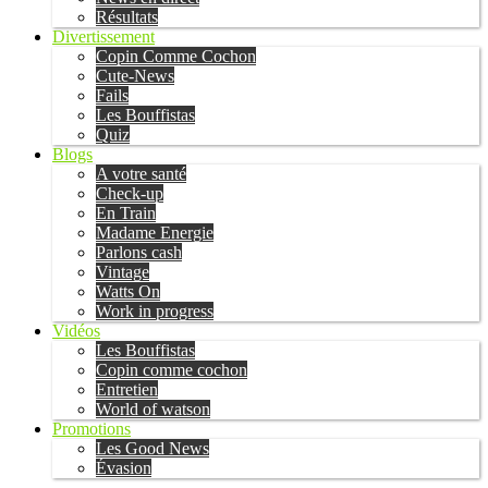
Résultats
Divertissement
Copin Comme Cochon
Cute-News
Fails
Les Bouffistas
Quiz
Blogs
A votre santé
Check-up
En Train
Madame Energie
Parlons cash
Vintage
Watts On
Work in progress
Vidéos
Les Bouffistas
Copin comme cochon
Entretien
World of watson
Promotions
Les Good News
Évasion