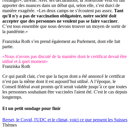
l'étranger», dit-elle. Avec ses déclarations, la Soleuroise veut en fait
apporter des nuances dans un débat qui, selon elle, s’est durci de
manière exagérée. «Les deux camps ne s’écoutent pas assez.
Tant
qu'il n'y a pas de vaccination obligatoire, notre société doit
accepter que des personnes ne veulent pas se faire vacciner
.
C’est tous ensemble que nous devons trouver un moyen de sortir de
la pandémie.»
Franziska Roth s’en prend également au Parlement, dont elle fait
partie.
«Nous n'avons pas discuté de la manière dont le certificat devait être
utilisé et à quel moment»
Franziska Roth
Ce qui paraît clair, c'est que la façon dont a été annoncé le certificat
n’est pas la même dont il est aujourd’hui utilisé. A l’époque, le
Conseil fédéral avait promis qu'il serait valable jusqu’à ce que toutes
les personnes souhaitant être vaccinées l'aient été. C'est le cas depuis
longtemps.
Et un petit sondage pour finir
Berset, le Covid, l'UDC et le climat, voici ce que pensent les Suisses
Thèmes