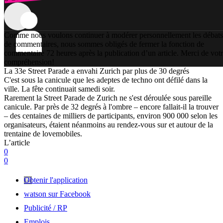
Comme nous voulons continuer à modérer personnellement les débats
de commentaires, nous sommes obligés de fermer la fonction de
commentaire 72 heures après la publication d’un article. Merci de vot
compréhension!
La 33e Street Parade a envahi Zurich par plus de 30 degrés
C'est sous la canicule que les adeptes de techno ont défilé dans la
ville. La fête continuait samedi soir.
Rarement la Street Parade de Zurich ne s'est déroulée sous pareille
canicule. Par près de 32 degrés à l'ombre – encore fallait-il la trouver
– des centaines de milliers de participants, environ 900 000 selon les
organisateurs, étaient néanmoins au rendez-vous sur et autour de la
trentaine de lovemobiles.
L’article
0
0
Obtenir l'application
watson sur Facebook
Publicité / RP
Emplois