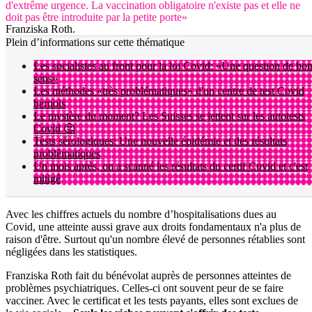
d'extrême urgence. La vaccination obligatoire n'existe pas et elle ne
doit pas être introduite par la petite porte»
Franziska Roth.
Plein d’informations sur cette thématique
Les socialistes au front pour la loi Covid: «Une question de bo
sens»
Les méthodes «très problématiques» d'un centre de test Covid
bernois
Le mystère du moment? Les Suisses se jettent sur les autotests
Covid 🤔
Tests sérologiques: Une nouvelle épidémie et des résultats
problématiques
Un mois après, on a scanné les résultats du certif Covid et c'est
mitigé
Avec les chiffres actuels du nombre d’hospitalisations dues au
Covid, une atteinte aussi grave aux droits fondamentaux n'a plus de
raison d'être. Surtout qu'un nombre élevé de personnes rétablies sont
négligées dans les statistiques.
Franziska Roth fait du bénévolat auprès de personnes atteintes de
problèmes psychiatriques. Celles-ci ont souvent peur de se faire
vacciner. Avec le certificat et les tests payants, elles sont exclues de