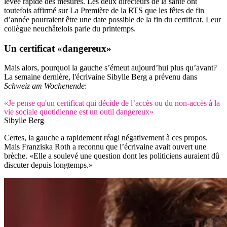
levée rapide des mesures. Les deux directeurs de la santé ont
toutefois affirmé sur La Première de la RTS que les fêtes de fin
d’année pourraient être une date possible de la fin du certificat. Leur
collègue neuchâtelois parle du printemps.
Un certificat «dangereux»
Mais alors, pourquoi la gauche s’émeut aujourd’hui plus qu’avant?
La semaine dernière, l'écrivaine Sibylle Berg a prévenu dans
Schweiz am Wochenende
:
«Je pense qu'un certificat qui décide de l’accès ou du non-accès à la
vie sociale quotidienne est un outil dangereux»
Sibylle Berg
Certes, la gauche a rapidement réagi négativement à ces propos.
Mais Franziska Roth a reconnu que l’écrivaine avait ouvert une
brèche. «Elle a soulevé une question dont les politiciens auraient dû
discuter depuis longtemps.»