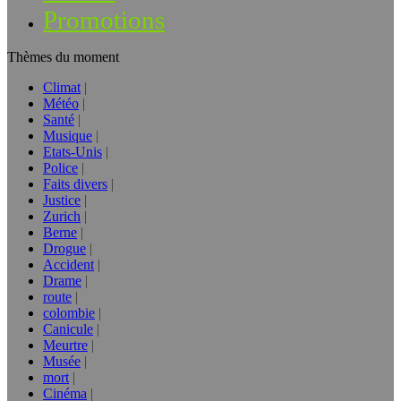
Promotions
Thèmes du moment
Climat
Météo
Santé
Musique
Etats-Unis
Police
Faits divers
Justice
Zurich
Berne
Drogue
Accident
Drame
route
colombie
Canicule
Meurtre
Musée
mort
Cinéma