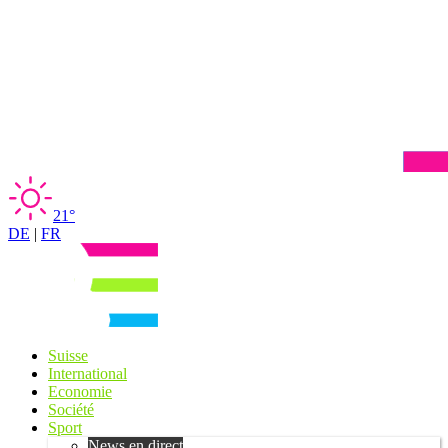
21°
DE
|
FR
Suisse
International
Economie
Société
Sport
News en direct