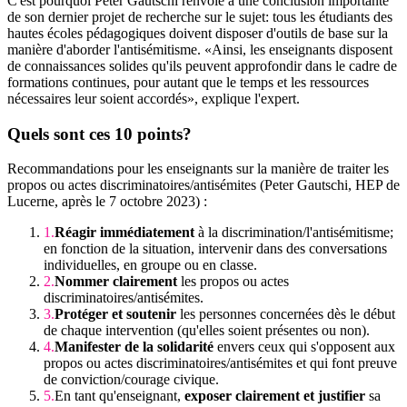
C'est pourquoi Peter Gautschi renvoie à une conclusion importante
de son dernier projet de recherche sur le sujet: tous les étudiants des
hautes écoles pédagogiques doivent disposer d'outils de base sur la
manière d'aborder l'antisémitisme. «Ainsi, les enseignants disposent
de connaissances solides qu'ils peuvent approfondir dans le cadre de
formations continues, pour autant que le temps et les ressources
nécessaires leur soient accordés», explique l'expert.
Quels sont ces 10 points?
Recommandations pour les enseignants sur la manière de traiter les
propos ou actes discriminatoires/antisémites (Peter Gautschi, HEP de
Lucerne, après le 7 octobre 2023) :
Réagir immédiatement
à la discrimination/l'antisémitisme;
en fonction de la situation, intervenir dans des conversations
individuelles, en groupe ou en classe.
Nommer clairement
les propos ou actes
discriminatoires/antisémites.
Protéger et soutenir
les personnes concernées dès le début
de chaque intervention (qu'elles soient présentes ou non).
Manifester de la solidarité
envers ceux qui s'opposent aux
propos ou actes discriminatoires/antisémites et qui font preuve
de conviction/courage civique.
En tant qu'enseignant,
exposer clairement et justifier
sa