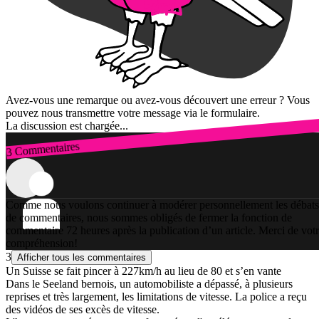
Avez-vous une remarque ou avez-vous découvert une erreur ? Vous
pouvez nous transmettre votre message via le formulaire.
La discussion est chargée...
3 Commentaires
Connexion
Comme nous voulons continuer à modérer personnellement les débats
de commentaires, nous sommes obligés de fermer la fonction de
commentaire 72 heures après la publication d’un article. Merci de vot
compréhension!
3
Afficher tous les commentaires
Un Suisse se fait pincer à 227km/h au lieu de 80 et s’en vante
Dans le Seeland bernois, un automobiliste a dépassé, à plusieurs
reprises et très largement, les limitations de vitesse. La police a reçu
des vidéos de ses excès de vitesse.