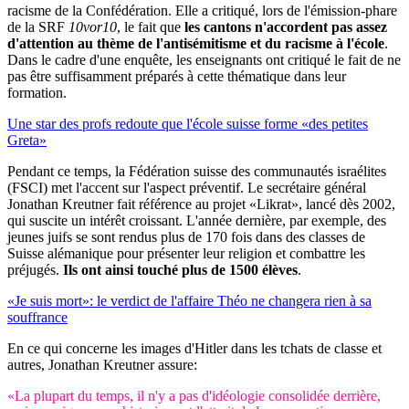
racisme de la Confédération. Elle a critiqué, lors de l'émission-phare
de la SRF
10vor10
, le fait que
les cantons n'accordent pas assez
d'attention au thème de l'antisémitisme et du racisme à l'école
.
Dans le cadre d'une enquête, les enseignants ont critiqué le fait de ne
pas être suffisamment préparés à cette thématique dans leur
formation.
Une star des profs redoute que l'école suisse forme «des petites
Greta»
Pendant ce temps, la Fédération suisse des communautés israélites
(FSCI) met l'accent sur l'aspect préventif. Le secrétaire général
Jonathan Kreutner fait référence au projet «Likrat», lancé dès 2002,
qui suscite un intérêt croissant. L'année dernière, par exemple, des
jeunes juifs se sont rendus plus de 170 fois dans des classes de
Suisse alémanique pour présenter leur religion et combattre les
préjugés.
Ils ont ainsi touché plus de 1500 élèves
.
«Je suis mort»: le verdict de l'affaire Théo ne changera rien à sa
souffrance
En ce qui concerne les images d'Hitler dans les tchats de classe et
autres, Jonathan Kreutner assure:
«La plupart du temps, il n'y a pas d'idéologie consolidée derrière,