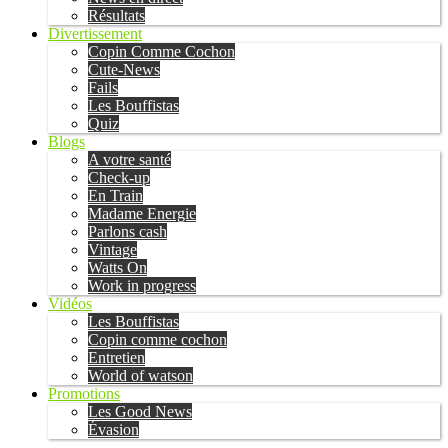
Résultats
Divertissement
Copin Comme Cochon
Cute-News
Fails
Les Bouffistas
Quiz
Blogs
A votre santé
Check-up
En Train
Madame Energie
Parlons cash
Vintage
Watts On
Work in progress
Vidéos
Les Bouffistas
Copin comme cochon
Entretien
World of watson
Promotions
Les Good News
Évasion