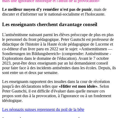
mais une ignorance historique et l'attrait de la provocation»
Le meilleur moyen d'y remédier n'est pas de punir
, mais de
discuter et d'informer sur le national-socialisme et l'holocauste.
Les enseignants cherchent
davantage conseil
L'antisémitisme naissant parmi les élèves préoccupe de plus en plus
le personnel du front pédagogique. Peter Gautschi est professeur de
didactique de l'histoire à la Haute école pédagogique de Lucerne et
co-éditeur d'un livre paru en 2022 sur le sujet: «Antisemitismen —
Sondierungen im Bildungsbereich» (comprendre: Antisémitisme -
Explorations dans le domaine de l'éducation). Avant le 7 octobre
2023, peut-être deux enseignants par an lui demandaient conseil
pour faire face à des incidents antisémites dans les écoles. Depuis, ils
sont entre un et deux par semaine.
Les enseignants rapportent des insultes dans la cour de récréation
jusqu'à des déclarations telles que
«Hitler est mon idole»
. Selon
Peter Gautschi, il est difficile d'évaluer dans quelle mesure ces
propos sont dus à la provocation, à l'ignorance ou à un fondement
idéologique.
Les néonazis suisses reprennent du poil de la bête