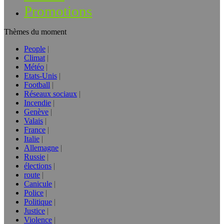
Promotions
Thèmes du moment
People
Climat
Météo
Etats-Unis
Football
Réseaux sociaux
Incendie
Genève
Valais
France
Italie
Allemagne
Russie
élections
route
Canicule
Police
Politique
Justice
Violence