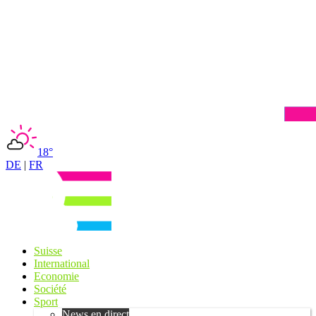
18°
DE
|
FR
Suisse
International
Economie
Société
Sport
News en direct