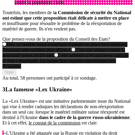
contre la population civile.
Toutefois, les membres de l
a Commission de sécurité du National
ont estimé que cette proposition était délicate à mettre en place
et insuffisante pour résoudre le problème de la réexportation de
matériel de guerre. Ils n'en veulent pas.
Que pensez-vous de la proposition du Conseil des Etats?
Euh, ça semble assez compliqué à mettre en place et à contrôler.
J'aimerais une solution plus efficace.
C'est une attaque contre la
neutralité suisse, je dis non.
Cette solution n'est pas assez radicale
et trop compliquée. La Suisse doit exporter directement vers
l'Ukraine.
Voter
Au total,
58 personnes
ont participé à ce sondage.
La fameuse «Lex Ukraine»
La «Lex Ukraine» est une initiative parlementaire issue du National
qui vise à rendre caduques les déclarations de non-réexportation
dans un seul cas: lorsque le matériel militaire suisse réexporté est
destiné à l'Ukraine
dans le cadre de la guerre russo-ukrainienne
.
Et à cet effet,
le constat de la commission
est clair:
«L'Ukraine a été attaquée par la Russie en violation du droit