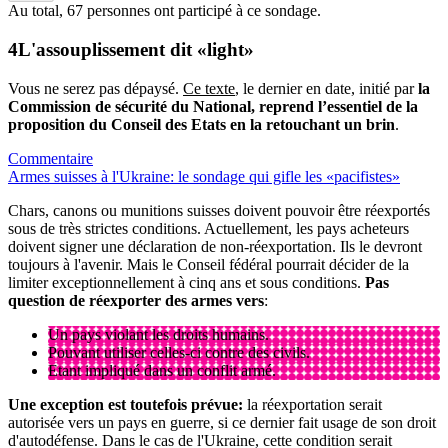
Au total,
67 personnes
ont participé à ce sondage.
L'assouplissement dit «light»
Vous ne serez pas dépaysé.
Ce texte
, le dernier en date, initié par
la
Commission de sécurité du National, reprend l’essentiel de la
proposition du Conseil des Etats en la retouchant un brin
.
Commentaire
Armes suisses à l'Ukraine: le sondage qui gifle les «pacifistes»
Chars, canons ou munitions suisses doivent pouvoir être réexportés
sous de très strictes conditions. Actuellement, les pays acheteurs
doivent signer une déclaration de non-réexportation. Ils le devront
toujours à l'avenir. Mais le Conseil fédéral pourrait décider de la
limiter exceptionnellement à cinq ans et sous conditions.
Pas
question de réexporter des armes vers
:
Un pays violant les droits humains.
Pouvant utiliser celles-ci contre des civils.
Etant impliqué dans un conflit armé.
Une exception est toutefois prévue:
la réexportation serait
autorisée vers un pays en guerre, si ce dernier fait usage de son droit
d'autodéfense. Dans le cas de l'Ukraine, cette condition serait