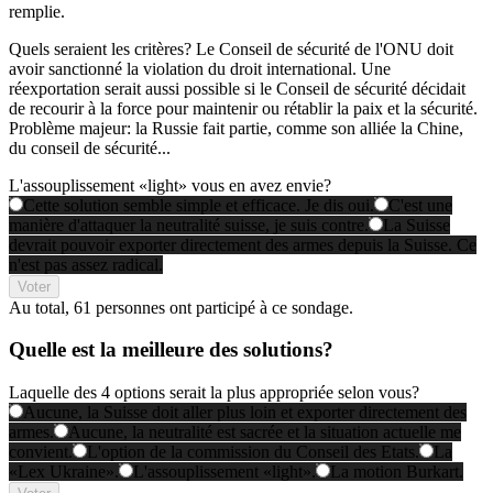
remplie.
Quels seraient les critères? Le Conseil de sécurité de l'ONU doit
avoir sanctionné la violation du droit international. Une
réexportation serait aussi possible si le Conseil de sécurité décidait
de recourir à la force pour maintenir ou rétablir la paix et la sécurité.
Problème majeur: la Russie fait partie, comme son alliée la Chine,
du conseil de sécurité...
L'assouplissement «light» vous en avez envie?
Cette solution semble simple et efficace. Je dis oui.
C'est une
manière d'attaquer la neutralité suisse, je suis contre.
La Suisse
devrait pouvoir exporter directement des armes depuis la Suisse. Ce
n'est pas assez radical.
Voter
Au total,
61 personnes
ont participé à ce sondage.
Quelle est la meilleure des solutions?
Laquelle des 4 options serait la plus appropriée selon vous?
Aucune, la Suisse doit aller plus loin et exporter directement des
armes.
Aucune, la neutralité est sacrée et la situation actuelle me
convient.
L'option de la commission du Conseil des Etats.
La
«Lex Ukraine».
L'assouplissement «light».
La motion Burkart.