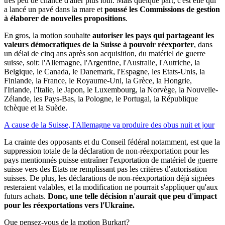
très peu de chance d'aller plus loin. Mais quelque part, c'est elle qui
a lancé un pavé dans la mare et
poussé les Commissions de gestion
à élaborer de nouvelles propositions
.
En gros, la motion souhaite
autoriser les pays qui partageant les
valeurs démocratiques de la Suisse à pouvoir réexporter
, dans
un délai de cinq ans après son acquisition, du matériel de guerre
suisse, soit: l'Allemagne, l'Argentine, l'Australie, l'Autriche, la
Belgique, le Canada, le Danemark, l'Espagne, les Etats-Unis, la
Finlande, la France, le Royaume-Uni, la Grèce, la Hongrie,
l'Irlande, l'Italie, le Japon, le Luxembourg, la Norvège, la Nouvelle-
Zélande, les Pays-Bas, la Pologne, le Portugal, la République
tchèque et la Suède.
A cause de la Suisse, l'Allemagne va produire des obus nuit et jour
La crainte des opposants et du Conseil fédéral notamment, est que la
suppression totale de la déclaration de non-réexportation pour les
pays mentionnés puisse entraîner l'exportation de matériel de guerre
suisse vers des Etats ne remplissant pas les critères d'autorisation
suisses. De plus, les déclarations de non-réexportation déjà signées
resteraient valables, et la modification ne pourrait s'appliquer qu'aux
futurs achats.
Donc, une telle décision n'aurait que peu d'impact
pour les réexportations vers l'Ukraine.
Que pensez-vous de la motion Burkart?