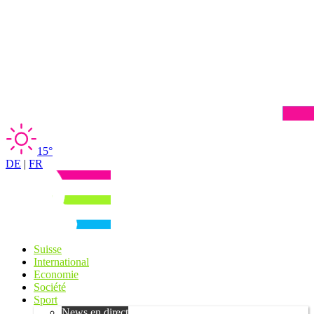
15°
DE
|
FR
Suisse
International
Economie
Société
Sport
News en direct