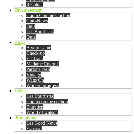
Résultats
Divertissement
Copin Comme Cochon
Cute-News
Fails
Les Bouffistas
Quiz
Blogs
A votre santé
Check-up
En Train
Madame Energie
Parlons cash
Vintage
Watts On
Work in progress
Vidéos
Les Bouffistas
Copin comme cochon
Entretien
World of watson
Promotions
Les Good News
Évasion