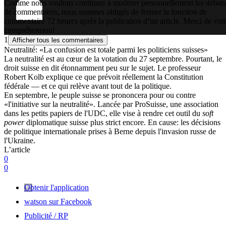
Comme nous voulons continuer à modérer personnellement les débats
de commentaires, nous sommes obligés de fermer la fonction de
commentaire 72 heures après la publication d’un article. Merci de vot
compréhension!
1
Afficher tous les commentaires
Neutralité: «La confusion est totale parmi les politiciens suisses»
La neutralité est au cœur de la votation du 27 septembre. Pourtant, le
droit suisse en dit étonnamment peu sur le sujet. Le professeur
Robert Kolb explique ce que prévoit réellement la Constitution
fédérale — et ce qui relève avant tout de la politique.
En septembre, le peuple suisse se prononcera pour ou contre
«l'initiative sur la neutralité». Lancée par ProSuisse, une association
dans les petits papiers de l'UDC, elle vise à rendre cet outil du
soft
power
diplomatique suisse plus strict encore. En cause: les décisions
de politique internationale prises à Berne depuis l'invasion russe de
l'Ukraine.
L’article
0
0
Obtenir l'application
watson sur Facebook
Publicité / RP