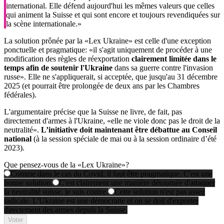
international. Elle défend aujourd'hui les mêmes valeurs que celles
qui animent la Suisse et qui sont encore et toujours revendiquées sur
la scène internationale.»
La solution prônée par la «Lex Ukraine» est celle d'une exception
ponctuelle et pragmatique: «il s'agit uniquement de procéder à une
modification des règles de réexportation
clairement limitée dans le
temps afin de soutenir l'Ukraine
dans sa guerre contre l'invasion
russe». Elle ne s'appliquerait, si acceptée, que jusqu'au 31 décembre
2025 (et pourrait être prolongée de deux ans par les Chambres
fédérales).
L'argumentaire précise que la Suisse ne livre, de fait, pas
directement d'armes à l'Ukraine, «elle ne viole donc pas le droit de la
neutralité».
L’initiative doit maintenant être débattue au Conseil
national
(à la session spéciale de mai ou à la session ordinaire d’été
2023).
Que pensez-vous de la «Lex Ukraine»?
Comme dans le cas du Covid, il faut être pragmatique. C'est une
bonne solution.
C'est clairement une manière détournée d'attaquer
la neutralité suisse, je suis contre.
Cette solution n'est pas assez
radicale. L'Ukraine est une démocratie et on se doit d'exporter
directement des armes depuis la Suisse.
Voter