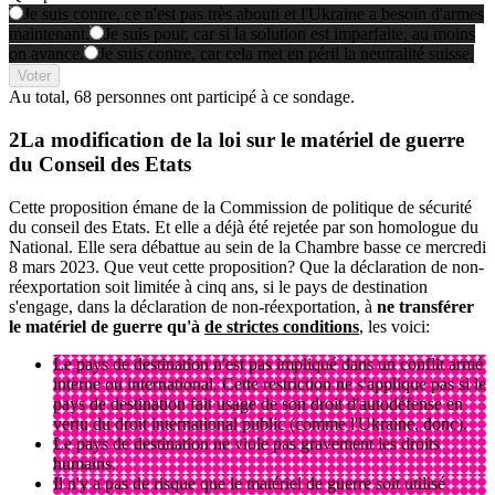
Je suis contre, ce n'est pas très abouti et l'Ukraine a besoin d'armes
maintenant.
Je suis pour, car si la solution est imparfaite, au moins
on avance.
Je suis contre, car cela met en péril la neutralité suisse.
Voter
Au total,
68 personnes
ont participé à ce sondage.
La modification de la loi sur le matériel de guerre
du Conseil des Etats
Cette proposition émane de la Commission de politique de sécurité
du conseil des Etats. Et elle a déjà été rejetée par son homologue du
National. Elle sera débattue au sein de la Chambre basse ce mercredi
8 mars 2023. Que veut cette proposition? Que la déclaration de non-
réexportation soit limitée à cinq ans, si le pays de destination
s'engage, dans la déclaration de non-réexportation, à
ne transférer
le matériel de guerre qu'à
de strictes conditions
, les voici:
Le pays de destination n'est pas impliqué dans un conflit armé
interne ou international. Cette restriction ne s'applique pas si le
pays de destination fait usage de son droit d'autodéfense en
vertu du droit international public (comme l'Ukraine, donc).
Le pays de destination ne viole pas gravement les droits
humains.
Il n'y a pas de risque que le matériel de guerre soit utilisé