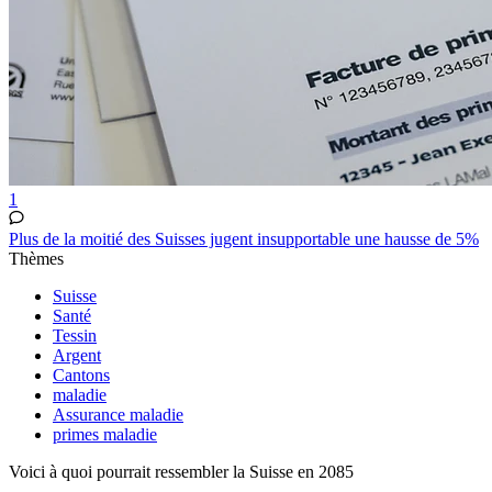
1
Plus de la moitié des Suisses jugent insupportable une hausse de 5%
Thèmes
Suisse
Santé
Tessin
Argent
Cantons
maladie
Assurance maladie
primes maladie
Voici à quoi pourrait ressembler la Suisse en 2085