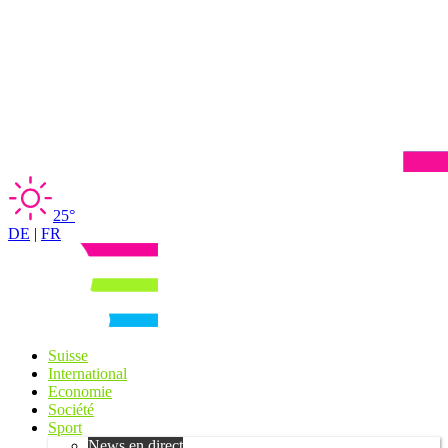
25°
DE
|
FR
Suisse
International
Economie
Société
Sport
News en direct