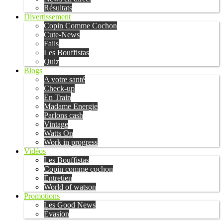
Résultats
Divertissement
Copin Comme Cochon
Cute-News
Fails
Les Bouffistas
Quiz
Blogs
A votre santé
Check-up
En Train
Madame Energie
Parlons cash
Vintage
Watts On
Work in progress
Vidéos
Les Bouffistas
Copin comme cochon
Entretien
World of watson
Promotions
Les Good News
Évasion