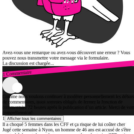
Avez-vous une remarque ou avez-vous découvert une erreur ? Vous
pouvez nous transmettre votre message via le formulaire.
La discussion est chargée...
1 Commentaire
Connexion
Comme nous voulons continuer à modérer personnellement les débats
de commentaires, nous sommes obligés de fermer la fonction de
commentaire 72 heures après la publication d’un article. Merci de vot
compréhension!
1
Afficher tous les commentaires
Il a choqué 5 femmes dans les CFF et ça risque de lui coûter cher
Jugé cette semaine à Nyon, un homme de 46 ans est accusé de s'être