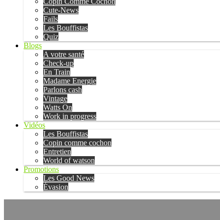
Copin Comme Cochon
Cute-News
Fails
Les Bouffistas
Quiz
Blogs
A votre santé
Check-up
En Train
Madame Energie
Parlons cash
Vintage
Watts On
Work in progress
Vidéos
Les Bouffistas
Copin comme cochon
Entretien
World of watson
Promotions
Les Good News
Évasion