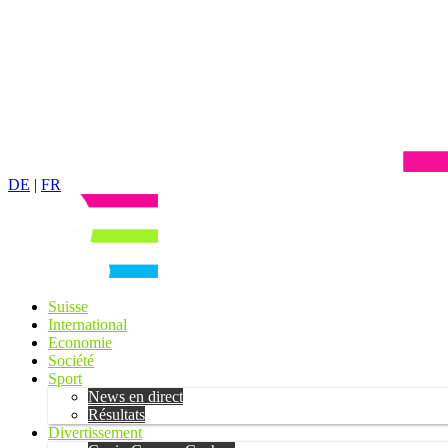
DE
|
FR
Suisse
International
Economie
Société
Sport
News en direct
Résultats
Divertissement