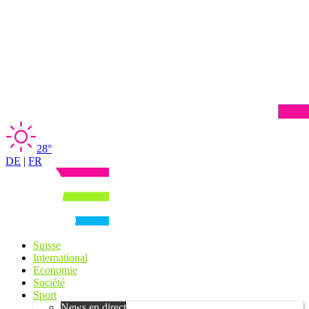
28°
DE
|
FR
Suisse
International
Economie
Société
Sport
News en direct