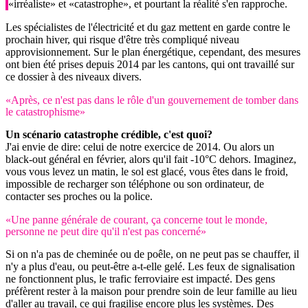
«irréaliste» et «catastrophe», et pourtant la réalité s'en rapproche.
Les spécialistes de l'électricité et du gaz mettent en garde contre le
prochain hiver, qui risque d'être très compliqué niveau
approvisionnement. Sur le plan énergétique, cependant, des mesures
ont bien été prises depuis 2014 par les cantons, qui ont travaillé sur
ce dossier à des niveaux divers.
«Après, ce n'est pas dans le rôle d'un gouvernement de tomber dans
le catastrophisme»
Un scénario catastrophe crédible, c'est quoi?
J'ai envie de dire: celui de notre exercice de 2014. Ou alors un
black-out général en février, alors qu'il fait -10°C dehors. Imaginez,
vous vous levez un matin, le sol est glacé, vous êtes dans le froid,
impossible de recharger son téléphone ou son ordinateur, de
contacter ses proches ou la police.
«Une panne générale de courant, ça concerne tout le monde,
personne ne peut dire qu'il n'est pas concerné»
Si on n'a pas de cheminée ou de poêle, on ne peut pas se chauffer, il
n'y a plus d'eau, ou peut-être a-t-elle gelé. Les feux de signalisation
ne fonctionnent plus, le trafic ferroviaire est impacté. Des gens
préfèrent rester à la maison pour prendre soin de leur famille au lieu
d'aller au travail, ce qui fragilise encore plus les systèmes. Des