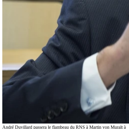
André Duvillard passera le flambeau du RNS à Martin von Muralt à