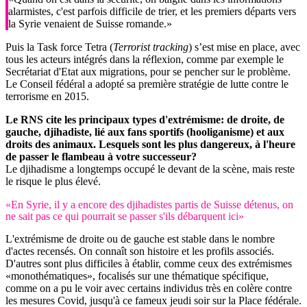
alarmistes, c'est parfois difficile de trier, et les premiers départs vers
la Syrie venaient de Suisse romande.»
Puis la Task force Tetra (
Terrorist tracking
) s’est mise en place, avec
tous les acteurs intégrés dans la réflexion, comme par exemple le
Secrétariat d'Etat aux migrations, pour se pencher sur le problème.
Le Conseil fédéral a adopté sa première stratégie de lutte contre le
terrorisme en 2015.
Le RNS cite les principaux types d'extrémisme: de droite, de
gauche, djihadiste, lié aux fans sportifs (hooliganisme) et aux
droits des animaux. Lesquels sont les plus dangereux, à l'heure
de passer le flambeau à votre successeur?
Le djihadisme a longtemps occupé le devant de la scène, mais reste
le risque le plus élevé.
«En Syrie, il y a encore des djihadistes partis de Suisse détenus, on
ne sait pas ce qui pourrait se passer s'ils débarquent ici»
L'extrémisme de droite ou de gauche est stable dans le nombre
d'actes recensés. On connaît son histoire et les profils associés.
D'autres sont plus difficiles à établir, comme ceux des extrémismes
«monothématiques», focalisés sur une thématique spécifique,
comme on a pu le voir avec certains individus très en colère contre
les mesures Covid, jusqu'à ce fameux jeudi soir sur la Place fédérale.