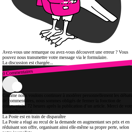
Avez-vous une remarque ou avez-vous découvert une erreur ? Vous
pouvez nous transmettre votre message via le formulaire.
La discussion est chargée...
0 Commentaires
Connexion
Comme nous voulons continuer à modérer personnellement les débats
de commentaires, nous sommes obligés de fermer la fonction de
commentaire 72 heures après la publication d’un article. Merci de vot
compréhension!
La Poste est en train de disparaître
La Poste a réagi au recul de la demande en augmentant ses prix et en
réduisant son offre, organisant ainsi elle-même sa propre perte, selon