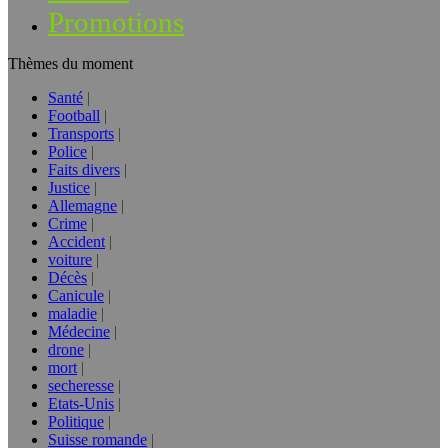
Promotions
Thèmes du moment
Santé
Football
Transports
Police
Faits divers
Justice
Allemagne
Crime
Accident
voiture
Décès
Canicule
maladie
Médecine
drone
mort
secheresse
Etats-Unis
Politique
Suisse romande