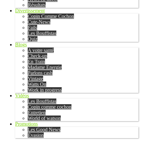
Résultats
Divertissement
Copin Comme Cochon
Cute-News
Fails
Les Bouffistas
Quiz
Blogs
A votre santé
Check-up
En Train
Madame Energie
Parlons cash
Vintage
Watts On
Work in progress
Vidéos
Les Bouffistas
Copin comme cochon
Entretien
World of watson
Promotions
Les Good News
Évasion