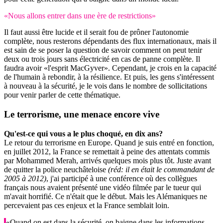
«Nous allons entrer dans une ère de restrictions»
Il faut aussi être lucide et il serait fou de prôner l'autonomie
complète, nous resterons dépendants des flux internationaux, mais il
est sain de se poser la question de savoir comment on peut tenir
deux ou trois jours sans électricité en cas de panne complète. Il
faudra avoir «l'esprit MacGyver». Cependant, je crois en la capacité
de l'humain à rebondir, à la résilience. Et puis, les gens s'intéressent
à nouveau à la sécurité, je le vois dans le nombre de sollicitations
pour venir parler de cette thématique.
Le terrorisme, une menace encore vive
Qu'est-ce qui vous a le plus choqué, en dix ans?
Le retour du terrorisme en Europe. Quand je suis entré en fonction,
en juillet 2012, la France se remettait à peine des attentats commis
par Mohammed Merah, arrivés quelques mois plus tôt. Juste avant
de quitter la police neuchâteloise
(réd: il en était le commandant de
2005 à 2012)
, j'ai participé à une conférence où des collègues
français nous avaient présenté une vidéo filmée par le tueur qui
m'avait horrifié. Ce n'était que le début. Mais les Alémaniques ne
percevaient pas ces enjeux et la France semblait loin.
«Quand on est dans la sécurité, on baigne dans les informations