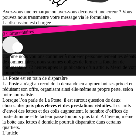
Avez-vous une remarque ou avez-vous découvert une erreur ? Vous
pouvez nous transmettre votre message via le formulaire.
La discussion est chargée...
0 Commentaires
Connexion
Comme nous voulons continuer à modérer personnellement les débats
de commentaires, nous sommes obligés de fermer la fonction de
commentaire 72 heures après la publication d’un article. Merci de vot
compréhension!
La Poste est en train de disparaître
La Poste a réagi au recul de la demande en augmentant ses prix et en
réduisant son offre, organisant ainsi elle-même sa propre perte, selon
notre journaliste.
Lorsque l’on parle de La Poste, il est surtout question de deux
choses:
des prix plus élevés et des prestations réduites
. Les tarifs
d’envoi des lettres et des colis augmentent, le nombre d’offices de
poste diminue et le facteur passe toujours plus tard. A l’avenir, même
la boîte aux lettres à domicile pourrait disparaître dans certains
quartiers.
L’article