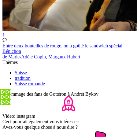
1
Entre deux bouteilles de rouge, on a goûté le sandwich spécial
Bénichon
de Marie-Adèle Copin, Margaux Habert
Thèmes
Suisse
tradition
Suisse romande
L'hommage des fans de Gottéron à Andreï Bykov
Video: instagram
Ceci pourrait également vous intéresser:
Avez-vous quelque chose à nous dire ?