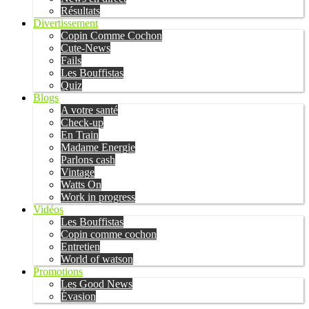
Résultats
Divertissement
Copin Comme Cochon
Cute-News
Fails
Les Bouffistas
Quiz
Blogs
A votre santé
Check-up
En Train
Madame Energie
Parlons cash
Vintage
Watts On
Work in progress
Vidéos
Les Bouffistas
Copin comme cochon
Entretien
World of watson
Promotions
Les Good News
Évasion