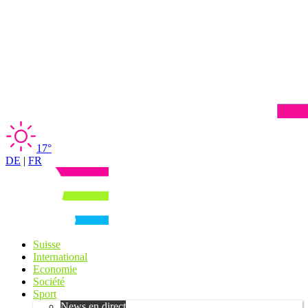
17°
DE
|
FR
Suisse
International
Economie
Société
Sport
News en direct