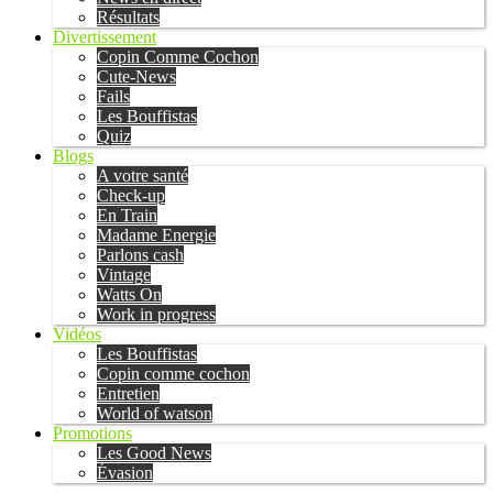
Résultats
Divertissement
Copin Comme Cochon
Cute-News
Fails
Les Bouffistas
Quiz
Blogs
A votre santé
Check-up
En Train
Madame Energie
Parlons cash
Vintage
Watts On
Work in progress
Vidéos
Les Bouffistas
Copin comme cochon
Entretien
World of watson
Promotions
Les Good News
Évasion