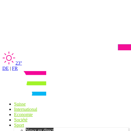
23°
DE
|
FR
Suisse
International
Economie
Société
Sport
News en direct