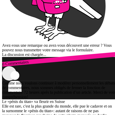
Avez-vous une remarque ou avez-vous découvert une erreur ? Vous
pouvez nous transmettre votre message via le formulaire.
La discussion est chargée...
0 Commentaires
Connexion
Comme nous voulons continuer à modérer personnellement les débats
de commentaires, nous sommes obligés de fermer la fonction de
commentaire 72 heures après la publication d’un article. Merci de vot
compréhension!
Le «pénis du titan» va fleurir en Suisse
Elle est rare, c'est la plus grande du monde, elle pue le cadavre et on
la surnomme le «pénis du titan»: autant de raisons de ne pas