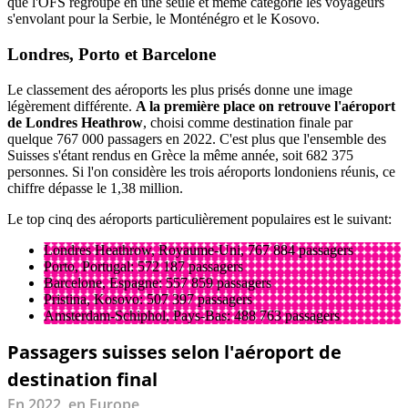
que l'OFS regroupe en une seule et même catégorie les voyageurs
s'envolant pour la Serbie, le Monténégro et le Kosovo.
Londres, Porto et Barcelone
Le classement des aéroports les plus prisés donne une image
légèrement différente.
A la première place on retrouve l'aéroport
de Londres Heathrow
, choisi comme destination finale par
quelque 767 000 passagers en 2022. C'est plus que l'ensemble des
Suisses s'étant rendus en Grèce la même année, soit 682 375
personnes. Si l'on considère les trois aéroports londoniens réunis, ce
chiffre dépasse le 1,38 million.
Le top cinq des aéroports particulièrement populaires est le suivant:
Londres Heathrow, Royaume-Uni, 767 884 passagers
Porto, Portugal: 572 187 passagers
Barcelone, Espagne: 557 859 passagers
Pristina, Kosovo: 507 397 passagers
Amsterdam-Schiphol, Pays-Bas: 488 763 passagers