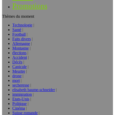
Promotions
Thèmes du moment
Technologie
Santé
Football
Faits divers
Allemagne
Montagne
élections
Accident
Décès
Canicule
Meurtre
drone
mort
secheresse
elisabeth baume-schneider
immigration
Etats-Unis
Politique
Cinéma
Suisse romande