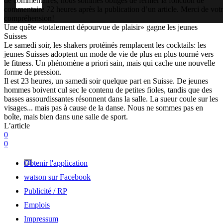
de commentaires, nous sommes obligés de fermer la fonction de
commentaire 72 heures après la publication d’un article. Merci de vot
compréhension!
Une quête «totalement dépourvue de plaisir» gagne les jeunes
Suisses
Le samedi soir, les shakers protéinés remplacent les cocktails: les
jeunes Suisses adoptent un mode de vie de plus en plus tourné vers
le fitness. Un phénomène a priori sain, mais qui cache une nouvelle
forme de pression.
Il est 23 heures, un samedi soir quelque part en Suisse. De jeunes
hommes boivent cul sec le contenu de petites fioles, tandis que des
basses assourdissantes résonnent dans la salle. La sueur coule sur les
visages... mais pas à cause de la danse. Nous ne sommes pas en
boîte, mais bien dans une salle de sport.
L’article
0
0
Obtenir l'application
watson sur Facebook
Publicité / RP
Emplois
Impressum