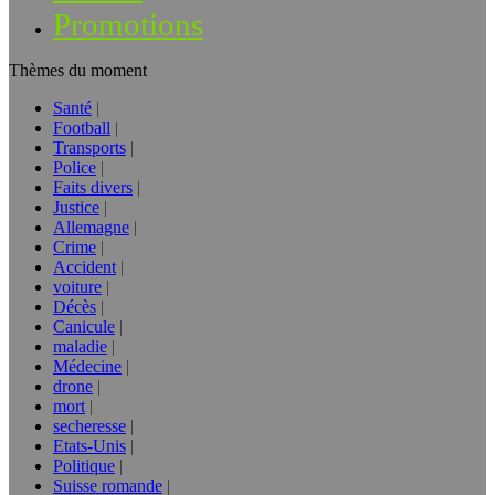
Promotions
Thèmes du moment
Santé
Football
Transports
Police
Faits divers
Justice
Allemagne
Crime
Accident
voiture
Décès
Canicule
maladie
Médecine
drone
mort
secheresse
Etats-Unis
Politique
Suisse romande