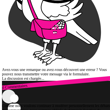
Avez-vous une remarque ou avez-vous découvert une erreur ? Vous
pouvez nous transmettre votre message via le formulaire.
La discussion est chargée...
0 Commentaires
Connexion
Comme nous voulons continuer à modérer personnellement les débats