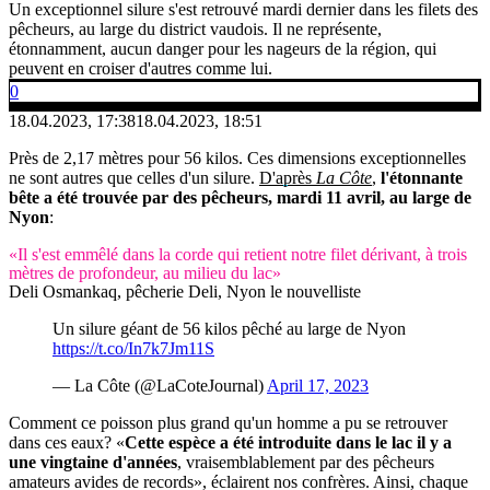
Un exceptionnel silure s'est retrouvé mardi dernier dans les filets des
pêcheurs, au large du district vaudois. Il ne représente,
étonnamment, aucun danger pour les nageurs de la région, qui
peuvent en croiser d'autres comme lui.
0
18.04.2023, 17:38
18.04.2023, 18:51
Près de 2,17 mètres pour 56 kilos. Ces dimensions exceptionnelles
ne sont autres que celles d'un silure.
D'après
La Côte
,
l'étonnante
bête a été trouvée par des pêcheurs, mardi 11 avril, au large de
Nyon
:
«Il s'est emmêlé dans la corde qui retient notre filet dérivant, à trois
mètres de profondeur, au milieu du lac»
Deli Osmankaq, pêcherie Deli, Nyon
le nouvelliste
Un silure géant de 56 kilos pêché au large de Nyon
https://t.co/In7k7Jm11S
— La Côte (@LaCoteJournal)
April 17, 2023
Comment ce poisson plus grand qu'un homme a pu se retrouver
dans ces eaux? «
Cette espèce a été introduite dans le lac il y a
une vingtaine d'années
, vraisemblablement par des pêcheurs
amateurs avides de records», éclairent nos confrères. Ainsi, chaque