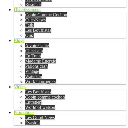
Résultats
Divertissement
Copin Comme Cochon
Cute-News
Fails
Les Bouffistas
Quiz
Blogs
A votre santé
Check-up
En Train
Madame Energie
Parlons cash
Vintage
Watts On
Work in progress
Vidéos
Les Bouffistas
Copin comme cochon
Entretien
World of watson
Promotions
Les Good News
Évasion