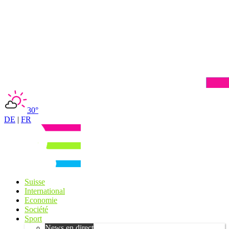
30°
DE
|
FR
Suisse
International
Economie
Société
Sport
News en direct