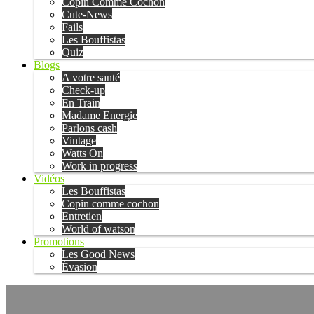
Copin Comme Cochon
Cute-News
Fails
Les Bouffistas
Quiz
Blogs
A votre santé
Check-up
En Train
Madame Energie
Parlons cash
Vintage
Watts On
Work in progress
Vidéos
Les Bouffistas
Copin comme cochon
Entretien
World of watson
Promotions
Les Good News
Évasion