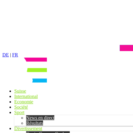
DE
|
FR
Suisse
International
Economie
Société
Sport
News en direct
Résultats
Divertissement