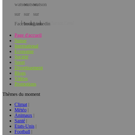
Téléchargez l’app!
Page d'accueil
Suisse
International
Economie
Société
Sport
Divertissement
Blogs
Vidéos
Promotions
Thèmes du moment
Climat
Météo
Animaux
Santé
Etats-Unis
Football