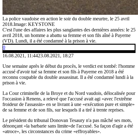
La police vaudoise en action le soir du double meurtre, le 25 avril
2018.
Image: KEYSTONE
C'est l'une des affaires les plus sanglantes des dernières années: le 25
avril 2018, un homme a abattu sa femme et son fils aîné à Payerne
(VD). Lundi, il a été condamné à la prison à vie.
0
16.08.2021, 11:44
23.08.2021, 18:27
Une semaine après le début du procès, le verdict est tombé: l'homme
accusé d'avoir tué sa femme et son fils à Payerne en 2018 a été
reconnu coupable du double assassinat. Il a été condamné lundi à la
prison à vie.
La Cour criminelle de la Broye et du Nord vaudois, délocalisée pour
l'occasion à Renens, a relevé que l'accusé avait agi «avec l'extrême
froideur de l'assassin» en se livrant à une «exécution pure et simple»
de sa femme et de son fils, sur lesquels il a tiré à trente reprises.
Le président du tribunal Donovan Tesaury n'a pas mâché ses mots,
dénonçant «la barbarie sans limite»de l'accusé. Sa façon d'agir a été
«atroce», les circonstances du crime «effroyables».