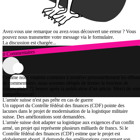
Avez-vous une remarque ou avez-vous découvert une erreur ? Vous
pouvez nous transmettre votre message via le formulaire.
La discussion est chargée...
0 Commentaires
Connexion
Comme nous voulons continuer à modérer personnellement les débats
de commentaires, nous sommes obligés de fermer la fonction de
commentaire 72 heures après la publication d’un article. Merci de vot
compréhension!
L'armée suisse n'est pas prête en cas de guerre
Un rapport du Contrôle fédéral des finances (CDF) pointe des
lacunes dans le projet de modernisation de la logistique militaire
suisse. Des améliorations sont demandées.
L'armée suisse doit adapter sa logistique aux exigences d'un conflit
armé, un projet qui représente plusieurs milliards de francs. Si le
Contrôle fédéral des finances (CDF) estime que le projet est
globalement abouti, il demande des améliorations concernant son