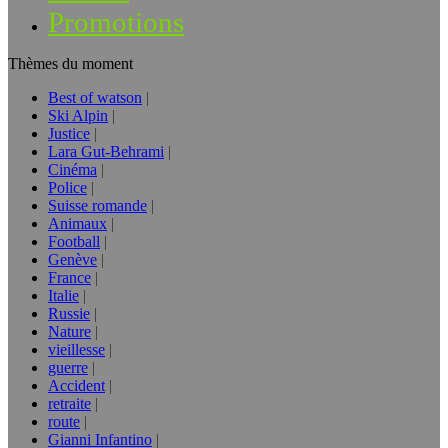
Promotions
Thèmes du moment
Best of watson
Ski Alpin
Justice
Lara Gut-Behrami
Cinéma
Police
Suisse romande
Animaux
Football
Genève
France
Italie
Russie
Nature
vieillesse
guerre
Accident
retraite
route
Gianni Infantino