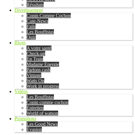
Résultats
Divertissement
Copin Comme Cochon
Cute-News
Fails
Les Bouffistas
Quiz
Blogs
A votre santé
Check-up
En Train
Madame Energie
Parlons cash
Vintage
Watts On
Work in progress
Vidéos
Les Bouffistas
Copin comme cochon
Entretien
World of watson
Promotions
Les Good News
Évasion