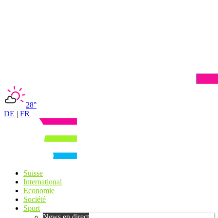
28°
DE
|
FR
Suisse
International
Economie
Société
Sport
News en direct