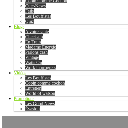
Copin Comme Cochon
Cute-News
Fails
Les Bouffistas
Quiz
Blogs
A votre santé
Check-up
En Train
Madame Energie
Parlons cash
Vintage
Watts On
Work in progress
Vidéos
Les Bouffistas
Copin comme cochon
Entretien
World of watson
Promotions
Les Good News
Évasion