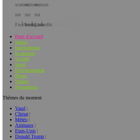
Téléchargez l’app!
Page d'accueil
Suisse
International
Economie
Société
Sport
Divertissement
Blogs
Vidéos
Promotions
Thèmes du moment
Vaud
Climat
Météo
Animaux
Etats-Unis
Donald Trump