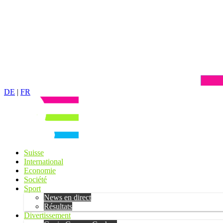
DE
|
FR
Suisse
International
Economie
Société
Sport
News en direct
Résultats
Divertissement