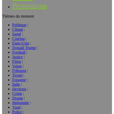
Promotions
Thèmes du moment
Politique
Climat
Santé
Cinéma
Etats-Unis
Donald Trump
Football
Justice
Films
Valais
Fribourg
Tessin
Espagne
Italie
élections
Crime
Drame
diplomatie
Vaud
Police