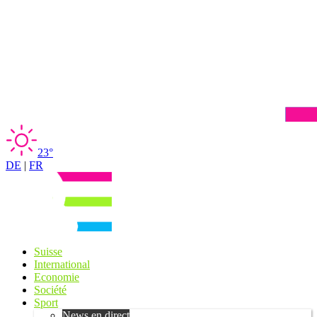
23°
DE
|
FR
Suisse
International
Economie
Société
Sport
News en direct