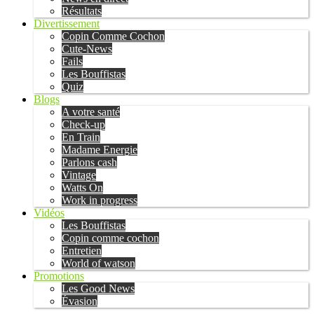
Résultats
Divertissement
Copin Comme Cochon
Cute-News
Fails
Les Bouffistas
Quiz
Blogs
A votre santé
Check-up
En Train
Madame Energie
Parlons cash
Vintage
Watts On
Work in progress
Vidéos
Les Bouffistas
Copin comme cochon
Entretien
World of watson
Promotions
Les Good News
Évasion