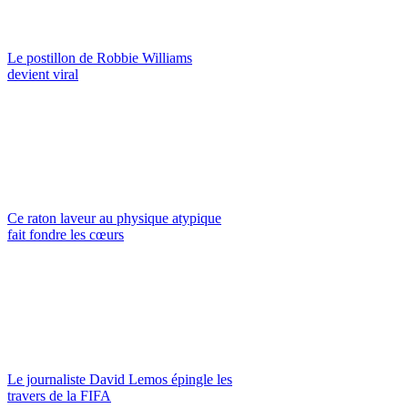
Le postillon de Robbie Williams
devient viral
Ce raton laveur au physique atypique
fait fondre les cœurs
Le journaliste David Lemos épingle les
travers de la FIFA