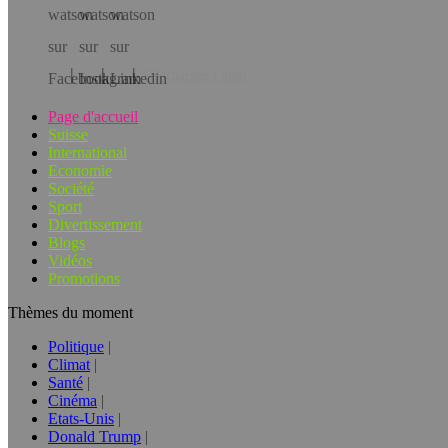
Téléchargez l’app!
Page d'accueil
Suisse
International
Economie
Société
Sport
Divertissement
Blogs
Vidéos
Promotions
Thèmes du moment
Politique
Climat
Santé
Cinéma
Etats-Unis
Donald Trump