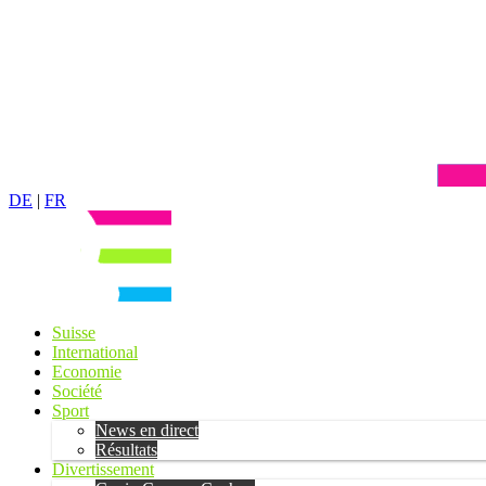
DE
|
FR
Suisse
International
Economie
Société
Sport
News en direct
Résultats
Divertissement