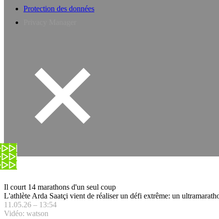
Protection des données
Privacy Manager
Il court 14 marathons d'un seul coup
L'athlète Arda Saatçi vient de réaliser un défi extrême: un ultramarath
11.05.26 – 13:54
Vidéo: watson