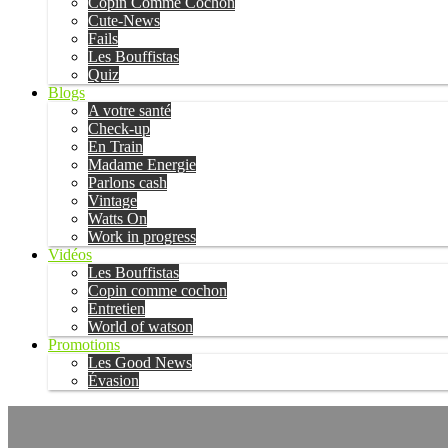
Copin Comme Cochon
Cute-News
Fails
Les Bouffistas
Quiz
Blogs
A votre santé
Check-up
En Train
Madame Energie
Parlons cash
Vintage
Watts On
Work in progress
Vidéos
Les Bouffistas
Copin comme cochon
Entretien
World of watson
Promotions
Les Good News
Évasion