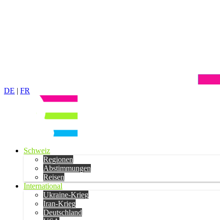
DE
|
FR
Schweiz
Regionen
Abstimmungen
Reisen
International
Ukraine-Krieg
Iran-Krieg
Deutschland