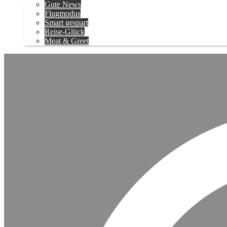
Gute News
Flugmodus
Smart gespart
Reise-Glück
Meat & Greet