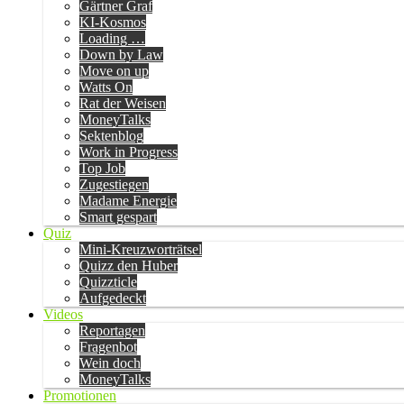
Gärtner Graf
KI-Kosmos
Loading …
Down by Law
Move on up
Watts On
Rat der Weisen
MoneyTalks
Sektenblog
Work in Progress
Top Job
Zugestiegen
Madame Energie
Smart gespart
Quiz
Mini-Kreuzworträtsel
Quizz den Huber
Quizzticle
Aufgedeckt
Videos
Reportagen
Fragenbot
Wein doch
MoneyTalks
Promotionen