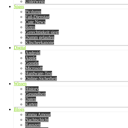
Unterwegs
Spass
Picdump
Fail-Dienstag
Cute News
Retro
Gerechtigkeit siegt
Dumm gelaufen
Klischeekanone
Digital
Android
Apple
Google
Microsoft
Hardware-Test
Online-Sicherheit
Wissen
History
Gesundheit
Daten
Karten
Blogs
Emma Amour
Nachtschicht
Rauszeit