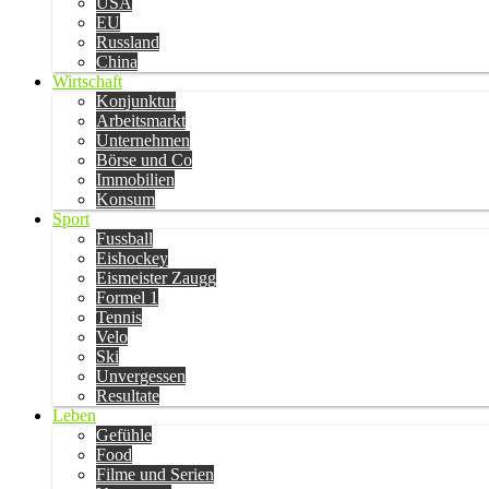
USA
EU
Russland
China
Wirtschaft
Konjunktur
Arbeitsmarkt
Unternehmen
Börse und Co
Immobilien
Konsum
Sport
Fussball
Eishockey
Eismeister Zaugg
Formel 1
Tennis
Velo
Ski
Unvergessen
Resultate
Leben
Gefühle
Food
Filme und Serien