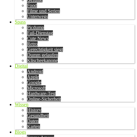
Food
Filme und Serien
Unterwegs
Spass
Picdump
Fail-Dienstag
Cute News
Retro
Gerechtigkeit siegt
Dumm gelaufen
Klischeekanone
Digital
Android
Apple
Google
Microsoft
Hardware-Test
Online-Sicherheit
Wissen
History
Gesundheit
Daten
Karten
Blogs