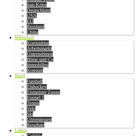
Iran-Krieg
Deutschland
USA
EU
Russland
China
Wirtschaft
Konjunktur
Arbeitsmarkt
Unternehmen
Börse und Co
Immobilien
Konsum
Sport
Fussball
Eishockey
Eismeister Zaugg
Formel 1
Tennis
Velo
Ski
Unvergessen
Resultate
Leben
Gefühle