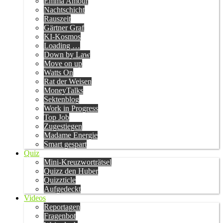
Emma Amour
Nachtschicht
Rauszeit
Gärtner Graf
KI-Kosmos
Loading …
Down by Law
Move on up
Watts On
Rat der Weisen
MoneyTalks
Sektenblog
Work in Progress
Top Job
Zugestiegen
Madame Energie
Smart gespart
Quiz
Mini-Kreuzworträtsel
Quizz den Huber
Quizzticle
Aufgedeckt
Videos
Reportagen
Fragenbot