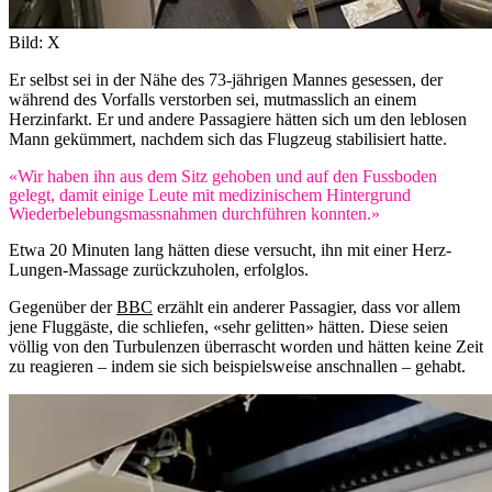
Bild: X
Er selbst sei in der Nähe des 73-jährigen Mannes gesessen, der
während des Vorfalls verstorben sei, mutmasslich an einem
Herzinfarkt. Er und andere Passagiere hätten sich um den leblosen
Mann gekümmert, nachdem sich das Flugzeug stabilisiert hatte.
«Wir haben ihn aus dem Sitz gehoben und auf den Fussboden
gelegt, damit einige Leute mit medizinischem Hintergrund
Wiederbelebungsmassnahmen durchführen konnten.»
Etwa 20 Minuten lang hätten diese versucht, ihn mit einer Herz-
Lungen-Massage zurückzuholen, erfolglos.
Gegenüber der
BBC
erzählt ein anderer Passagier, dass vor allem
jene Fluggäste, die schliefen, «sehr gelitten» hätten. Diese seien
völlig von den Turbulenzen überrascht worden und hätten keine Zeit
zu reagieren – indem sie sich beispielsweise anschnallen – gehabt.