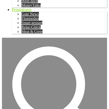
Wein doch
MoneyTalks
Promotionen
Gute News
Flugmodus
Smart gespart
Reise-Glück
Meat & Greet