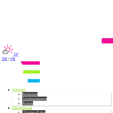
33°
DE
|
FR
Schweiz
Regionen
Abstimmungen
Reisen
International
Ukraine-Krieg