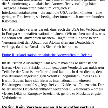
die Stationierung von taktischen Atomwaffen verständigt hätten.
Taktische Atomwaffen haben im Vergleich zu
Interkontinentalraketen – die auch die USA treffen könnten – eine
geringere Reichweite, sie beträgt aber immer noch mehrere hundert
Kilometer.
Der Kremlchef verwies darauf, dass auch die USA bei Verbündeten
in Europa Atomwaffen stationiert hätten. «Wir machen nur das, was
sie schon seit Jahrzehnten machen», sagte Putin. Er hatte in der
Vergangenheit den Abzug von Atomwaffen aus Deutschland
verlangt, da diese Russlands Sicherheit bedrohten.
Putin: Russland stationiert taktische Atomwaffen in Belarus
Im deutschen Auswärtigen Amt wollte man das so nicht stehen
lassen: «Der von Präsident Putin gezogene Vergleich zur nuklearen
Teilhabe der Nato ist irreführend und kann nicht dazu dienen, den
von Russland angekündigten Schritt zu begründen», hiess es aus
Berlin. Zudem habe sich Belarus international in mehreren
Erklärungen darauf festgelegt, frei von Nuklearwaffen zu sein. Der
belarussische Dauer-Machthaber Alexander Lukaschenko – oft als
«letzter Diktator Europas» bezeichnet, gehört zu Moskaus engsten
Verbündeten.
Putin: Kein Verstoss gegen Atomwaffenvertrag