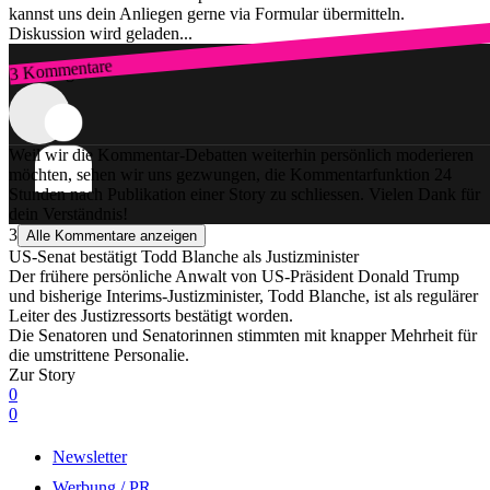
kannst uns dein Anliegen gerne via Formular übermitteln.
Diskussion wird geladen...
3 Kommentare
Zum Login
Weil wir die Kommentar-Debatten weiterhin persönlich moderieren
möchten, sehen wir uns gezwungen, die Kommentarfunktion 24
Stunden nach Publikation einer Story zu schliessen. Vielen Dank für
dein Verständnis!
3
Alle Kommentare anzeigen
US-Senat bestätigt Todd Blanche als Justizminister
Der frühere persönliche Anwalt von US-Präsident Donald Trump
und bisherige Interims-Justizminister, Todd Blanche, ist als regulärer
Leiter des Justizressorts bestätigt worden.
Die Senatoren und Senatorinnen stimmten mit knapper Mehrheit für
die umstrittene Personalie.
Zur Story
0
0
Newsletter
Werbung / PR