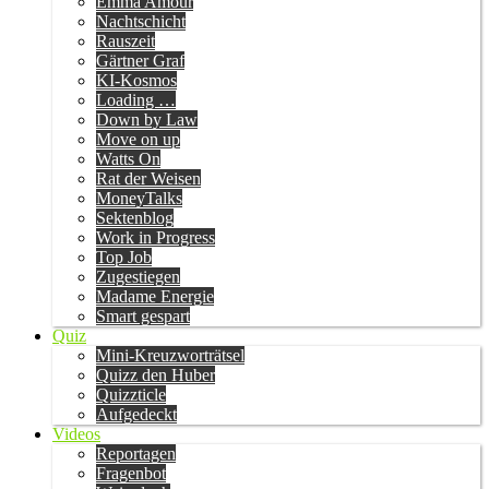
Emma Amour
Nachtschicht
Rauszeit
Gärtner Graf
KI-Kosmos
Loading …
Down by Law
Move on up
Watts On
Rat der Weisen
MoneyTalks
Sektenblog
Work in Progress
Top Job
Zugestiegen
Madame Energie
Smart gespart
Quiz
Mini-Kreuzworträtsel
Quizz den Huber
Quizzticle
Aufgedeckt
Videos
Reportagen
Fragenbot