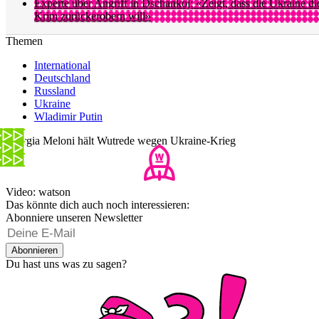
Experte über Angriff in Dschankoj: «Zeigt, dass die Ukraine di
Krim zurückerobern will»
Themen
International
Deutschland
Russland
Ukraine
Wladimir Putin
Giorgia Meloni hält Wutrede wegen Ukraine-Krieg
Video: watson
Das könnte dich auch noch interessieren:
Abonniere unseren Newsletter
Abonnieren
Du hast uns was zu sagen?