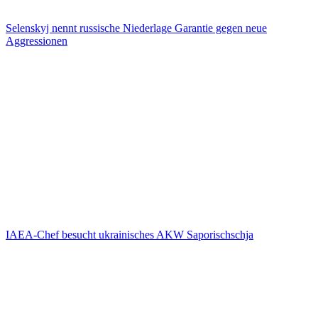
Selenskyj nennt russische Niederlage Garantie gegen neue
Aggressionen
IAEA-Chef besucht ukrainisches AKW Saporischschja