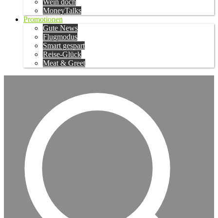
Wein doch
MoneyTalks
Promotionen
Gute News
Flugmodus
Smart gespart
Reise-Glück
Meat & Greet