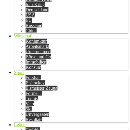
Iran-Krieg
Deutschland
USA
EU
Russland
China
Wirtschaft
Konjunktur
Arbeitsmarkt
Unternehmen
Börse und Co
Immobilien
Konsum
Sport
Fussball
Eishockey
Eismeister Zaugg
Formel 1
Tennis
Velo
Ski
Unvergessen
Resultate
Leben
Gefühle