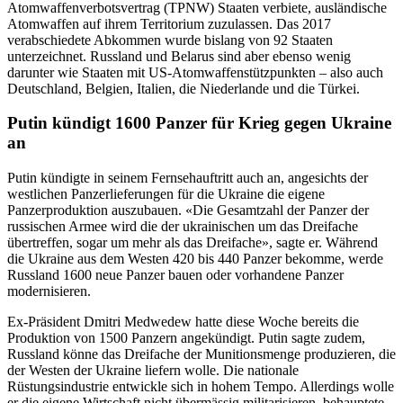
Atomwaffenverbotsvertrag (TPNW) Staaten verbiete, ausländische
Atomwaffen auf ihrem Territorium zuzulassen. Das 2017
verabschiedete Abkommen wurde bislang von 92 Staaten
unterzeichnet. Russland und Belarus sind aber ebenso wenig
darunter wie Staaten mit US-Atomwaffenstützpunkten – also auch
Deutschland, Belgien, Italien, die Niederlande und die Türkei.
Putin kündigt 1600 Panzer für Krieg gegen Ukraine
an
Putin kündigte in seinem Fernsehauftritt auch an, angesichts der
westlichen Panzerlieferungen für die Ukraine die eigene
Panzerproduktion auszubauen. «Die Gesamtzahl der Panzer der
russischen Armee wird die der ukrainischen um das Dreifache
übertreffen, sogar um mehr als das Dreifache», sagte er. Während
die Ukraine aus dem Westen 420 bis 440 Panzer bekomme, werde
Russland 1600 neue Panzer bauen oder vorhandene Panzer
modernisieren.
Ex-Präsident Dmitri Medwedew hatte diese Woche bereits die
Produktion von 1500 Panzern angekündigt. Putin sagte zudem,
Russland könne das Dreifache der Munitionsmenge produzieren, die
der Westen der Ukraine liefern wolle. Die nationale
Rüstungsindustrie entwickle sich in hohem Tempo. Allerdings wolle
er die eigene Wirtschaft nicht übermässig militarisieren, behauptete