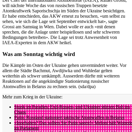
Der Chef der Internationalen Atombehörde (IAEA), Rafael Grossi,
will nächste Woche das von russischen Truppen besetzte
Atomkraftwerk Saporischschja im Süden der Ukraine besichtigen.
Er habe entschieden, das AKW erneut zu besuchen, «um selbst zu
sehen, wie sich die Lage seit September entwickelt hat», sagte
Grossi am Samstag in Wien. Dabei wolle er auch «mit denen
sprechen, die die Anlage unter beispiellosen und sehr schweren
Bedingungen betreiben». Die Lage sei trotz Anwesenheit von
IAEA-Experten in dem AKW heikel.
Was am Sonntag wichtig wird
Die Kämpfe im Osten der Ukraine gehen unvermindert weiter. Vor
allem die Städte Bachmut, Awdijiwka und Wuhledar gelten
weiterhin als schwer umkämpft. Ausserdem dürfte mit weiteren
Reaktionen auf die angekündigte Stationierung russischer
Atomwaffen in Belarus zu rechnen sein. (sda/dpa)
Mehr zum Krieg in der Ukraine:
Stunk im Paradies: Exil-Russen- und Ukrainer stürzen Bali ins
Chaos
Putin: Russland stationiert taktische Atomwaffen in Belarus
«Innehalten? Das sollten Sie Putin sagen!» Meloni hält Wutred
im Parlament