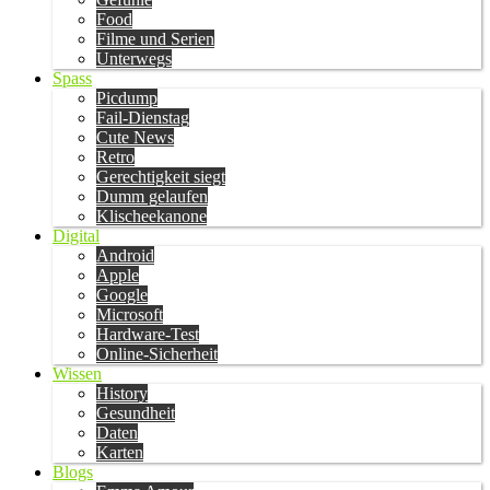
Food
Filme und Serien
Unterwegs
Spass
Picdump
Fail-Dienstag
Cute News
Retro
Gerechtigkeit siegt
Dumm gelaufen
Klischeekanone
Digital
Android
Apple
Google
Microsoft
Hardware-Test
Online-Sicherheit
Wissen
History
Gesundheit
Daten
Karten
Blogs