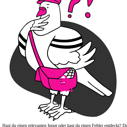
Hast du einen relevanten Input oder hast du einen Fehler entdeckt? D