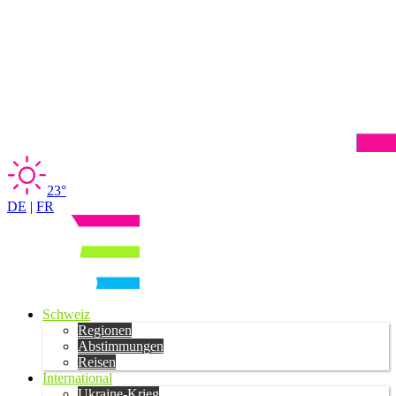
23°
DE
|
FR
Schweiz
Regionen
Abstimmungen
Reisen
International
Ukraine-Krieg