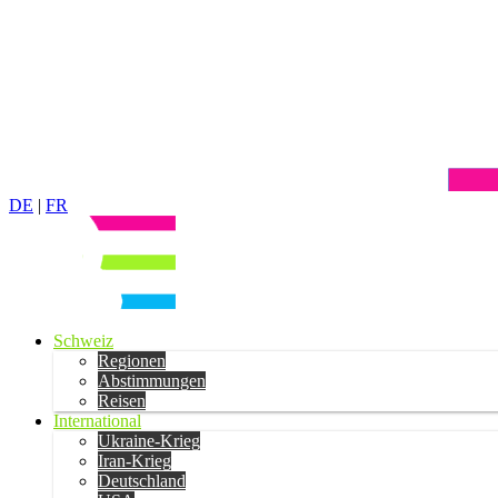
DE
|
FR
Schweiz
Regionen
Abstimmungen
Reisen
International
Ukraine-Krieg
Iran-Krieg
Deutschland