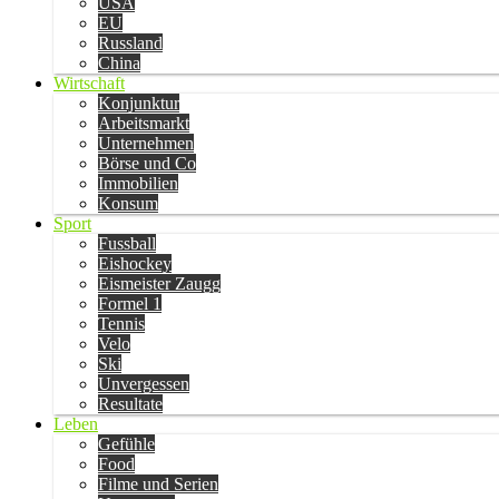
USA
EU
Russland
China
Wirtschaft
Konjunktur
Arbeitsmarkt
Unternehmen
Börse und Co
Immobilien
Konsum
Sport
Fussball
Eishockey
Eismeister Zaugg
Formel 1
Tennis
Velo
Ski
Unvergessen
Resultate
Leben
Gefühle
Food
Filme und Serien