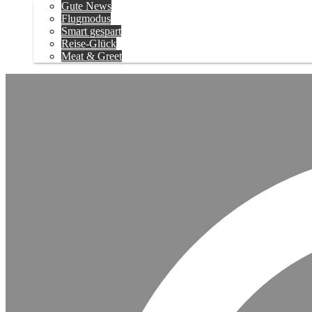
Gute News
Flugmodus
Smart gespart
Reise-Glück
Meat & Greet