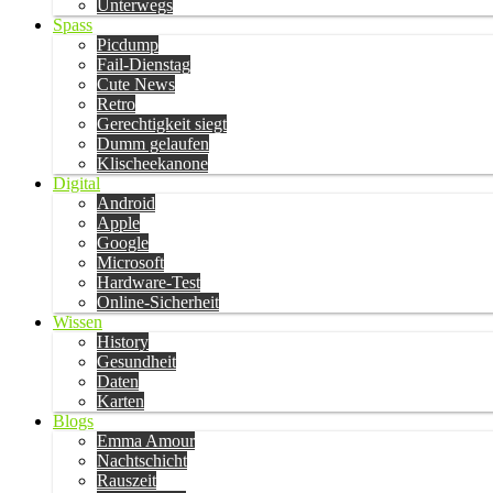
Unterwegs
Spass
Picdump
Fail-Dienstag
Cute News
Retro
Gerechtigkeit siegt
Dumm gelaufen
Klischeekanone
Digital
Android
Apple
Google
Microsoft
Hardware-Test
Online-Sicherheit
Wissen
History
Gesundheit
Daten
Karten
Blogs
Emma Amour
Nachtschicht
Rauszeit