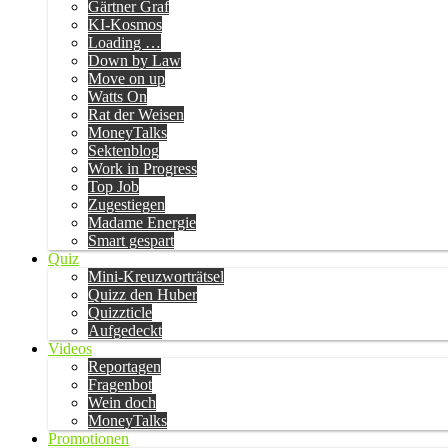
Gärtner Graf
KI-Kosmos
Loading …
Down by Law
Move on up
Watts On
Rat der Weisen
MoneyTalks
Sektenblog
Work in Progress
Top Job
Zugestiegen
Madame Energie
Smart gespart
Quiz
Mini-Kreuzworträtsel
Quizz den Huber
Quizzticle
Aufgedeckt
Videos
Reportagen
Fragenbot
Wein doch
MoneyTalks
Promotionen