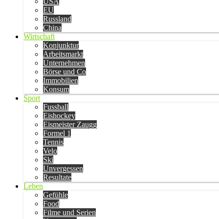
USA
EU
Russland
China
Wirtschaft
Konjunktur
Arbeitsmarkt
Unternehmen
Börse und Co
Immobilien
Konsum
Sport
Fussball
Eishockey
Eismeister Zaugg
Formel 1
Tennis
Velo
Ski
Unvergessen
Resultate
Leben
Gefühle
Food
Filme und Serien