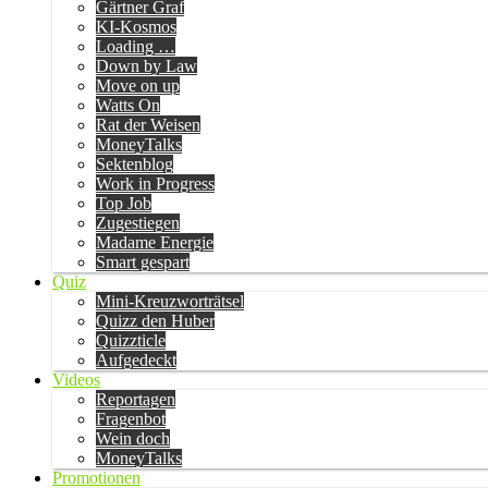
Gärtner Graf
KI-Kosmos
Loading …
Down by Law
Move on up
Watts On
Rat der Weisen
MoneyTalks
Sektenblog
Work in Progress
Top Job
Zugestiegen
Madame Energie
Smart gespart
Quiz
Mini-Kreuzworträtsel
Quizz den Huber
Quizzticle
Aufgedeckt
Videos
Reportagen
Fragenbot
Wein doch
MoneyTalks
Promotionen