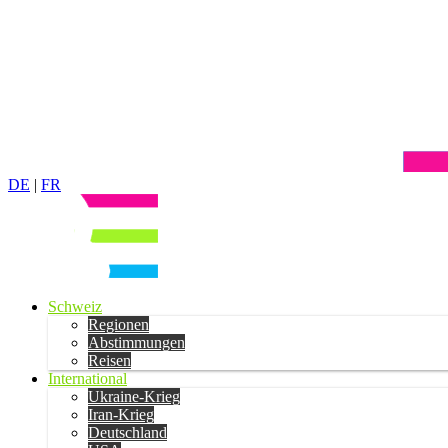
DE
|
FR
Schweiz
Regionen
Abstimmungen
Reisen
International
Ukraine-Krieg
Iran-Krieg
Deutschland