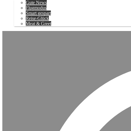
Gute News
Flugmodus
Smart gespart
Reise-Glück
Meat & Greet