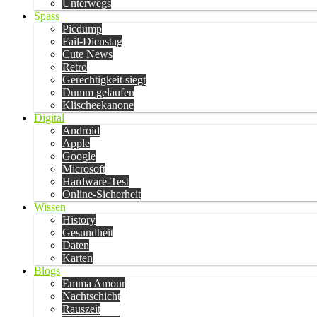
Unterwegs
Spass
Picdump
Fail-Dienstag
Cute News
Retro
Gerechtigkeit siegt
Dumm gelaufen
Klischeekanone
Digital
Android
Apple
Google
Microsoft
Hardware-Test
Online-Sicherheit
Wissen
History
Gesundheit
Daten
Karten
Blogs
Emma Amour
Nachtschicht
Rauszeit