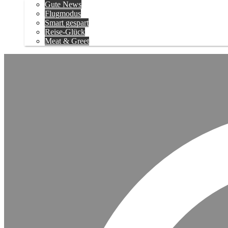
Gute News
Flugmodus
Smart gespart
Reise-Glück
Meat & Greet