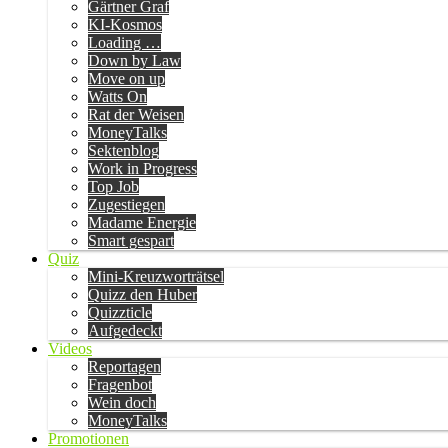
Gärtner Graf
KI-Kosmos
Loading …
Down by Law
Move on up
Watts On
Rat der Weisen
MoneyTalks
Sektenblog
Work in Progress
Top Job
Zugestiegen
Madame Energie
Smart gespart
Quiz
Mini-Kreuzworträtsel
Quizz den Huber
Quizzticle
Aufgedeckt
Videos
Reportagen
Fragenbot
Wein doch
MoneyTalks
Promotionen