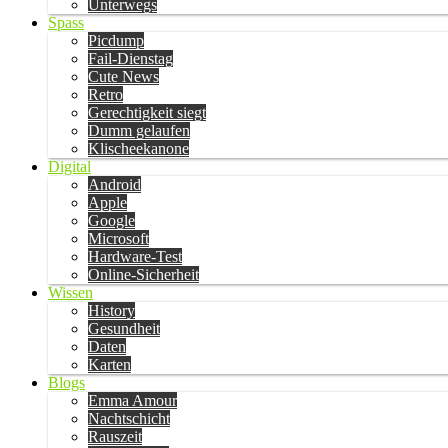
Unterwegs
Spass
Picdump
Fail-Dienstag
Cute News
Retro
Gerechtigkeit siegt
Dumm gelaufen
Klischeekanone
Digital
Android
Apple
Google
Microsoft
Hardware-Test
Online-Sicherheit
Wissen
History
Gesundheit
Daten
Karten
Blogs
Emma Amour
Nachtschicht
Rauszeit