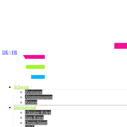
DE
|
FR
Schweiz
Regionen
Abstimmungen
Reisen
International
Ukraine-Krieg
Iran-Krieg
Deutschland