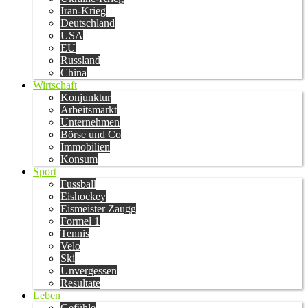
Iran-Krieg
Deutschland
USA
EU
Russland
China
Wirtschaft
Konjunktur
Arbeitsmarkt
Unternehmen
Börse und Co
Immobilien
Konsum
Sport
Fussball
Eishockey
Eismeister Zaugg
Formel 1
Tennis
Velo
Ski
Unvergessen
Resultate
Leben
Gefühle