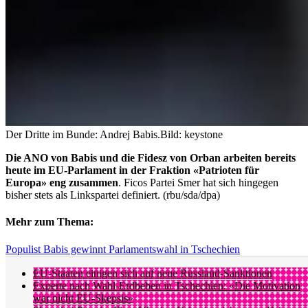
Der Dritte im Bunde: Andrej Babis.
Bild: keystone
Die ANO von Babis und die Fidesz von Orban arbeiten bereits
heute im EU-Parlament in der Fraktion «Patrioten für
Europa» eng zusammen
. Ficos Partei Smer hat sich hingegen
bisher stets als Linkspartei definiert. (rbu/sda/dpa)
Mehr zum Thema:
Populist Babis gewinnt Parlamentswahl in Tschechien
EU-Staaten einigen sich auf neue Russland-Sanktionen
Experte nach Wahl-Erdbeben in Tschechien: «Die Motivation
war nicht EU-Skepsis»