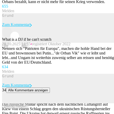
Orbans bezahlt, kann er nicht mehr für seinen Krieg verwenden.
65
5
Melden
Zum Kommentar
What is a DJ if he can't scratch
28.10.2025 14:55
registriert Oktober 2022
Beitrag melden
Nennen sich "Patrioten für Europa", machen die hohle Hand bei der
EU und brownnosen bei Putin..."de Orban Vik" wie er leibt und
lebt...und Ungarn ist weiterhin zuwenig selber am reissen und benötig
Geld von der EU/Deutschland.
63
4
Melden
Zum Kommentar
34
Alle Kommentare anzeigen
Moskau spricht von Treffer auf Flamingo-Fabrik Fire Point –
Ukraine trifft Raffinerien
Das russische Militär spricht nach dem nächtlichen Luftangriff auf
Beitrag melden
Kiew von einem Schlag gegen den ukrainischen Rüstungshersteller
Fire Point. Die Ukraine hat derweil erneut russische Raffinerien ins