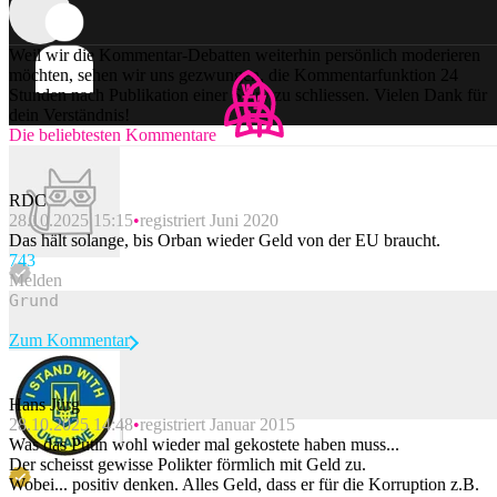
Weil wir die Kommentar-Debatten weiterhin persönlich moderieren
möchten, sehen wir uns gezwungen, die Kommentarfunktion 24
Stunden nach Publikation einer Story zu schliessen. Vielen Dank für
dein Verständnis!
Die beliebtesten Kommentare
RDC
28.10.2025 15:15
registriert Juni 2020
Das hält solange, bis Orban wieder Geld von der EU braucht.
74
3
Melden
Zum Kommentar
Hans Jürg
28.10.2025 14:48
registriert Januar 2015
Beitrag melden
Was das Putin wohl wieder mal gekostete haben muss...
Der scheisst gewisse Polikter förmlich mit Geld zu.
Wobei... positiv denken. Alles Geld, dass er für die Korruption z.B.