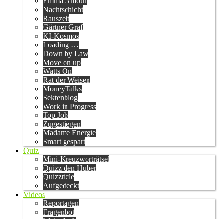
Emma Amour
Nachtschicht
Rauszeit
Gärtner Graf
KI-Kosmos
Loading …
Down by Law
Move on up
Watts On
Rat der Weisen
MoneyTalks
Sektenblog
Work in Progress
Top Job
Zugestiegen
Madame Energie
Smart gespart
Quiz
Mini-Kreuzworträtsel
Quizz den Huber
Quizzticle
Aufgedeckt
Videos
Reportagen
Fragenbot