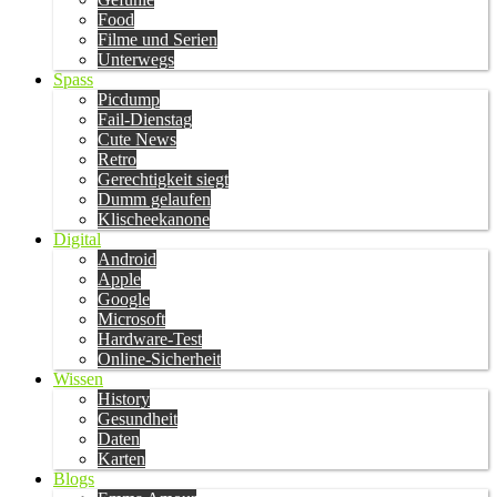
Food
Filme und Serien
Unterwegs
Spass
Picdump
Fail-Dienstag
Cute News
Retro
Gerechtigkeit siegt
Dumm gelaufen
Klischeekanone
Digital
Android
Apple
Google
Microsoft
Hardware-Test
Online-Sicherheit
Wissen
History
Gesundheit
Daten
Karten
Blogs