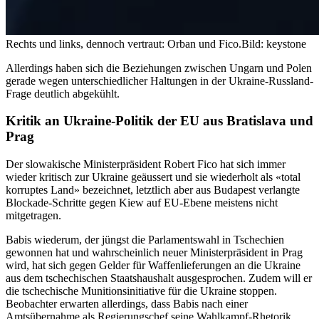
Rechts und links, dennoch vertraut: Orban und Fico.
Bild: keystone
Allerdings haben sich die Beziehungen zwischen Ungarn und Polen
gerade wegen unterschiedlicher Haltungen in der Ukraine-Russland-
Frage deutlich abgekühlt.
Kritik an Ukraine-Politik der EU aus Bratislava und
Prag
Der slowakische Ministerpräsident Robert Fico hat sich immer
wieder kritisch zur Ukraine geäussert und sie wiederholt als «total
korruptes Land» bezeichnet, letztlich aber aus Budapest verlangte
Blockade-Schritte gegen Kiew auf EU-Ebene meistens nicht
mitgetragen.
Babis wiederum, der jüngst die Parlamentswahl in Tschechien
gewonnen hat und wahrscheinlich neuer Ministerpräsident in Prag
wird, hat sich gegen Gelder für Waffenlieferungen an die Ukraine
aus dem tschechischen Staatshaushalt ausgesprochen. Zudem will er
die tschechische Munitionsinitiative für die Ukraine stoppen.
Beobachter erwarten allerdings, dass Babis nach einer
Amtsübernahme als Regierungschef seine Wahlkampf-Rhetorik