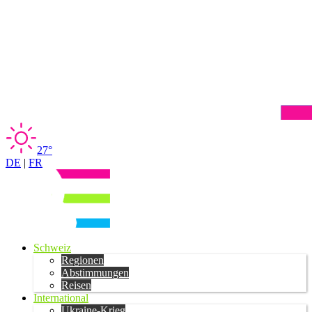
27°
DE
|
FR
Schweiz
Regionen
Abstimmungen
Reisen
International
Ukraine-Krieg