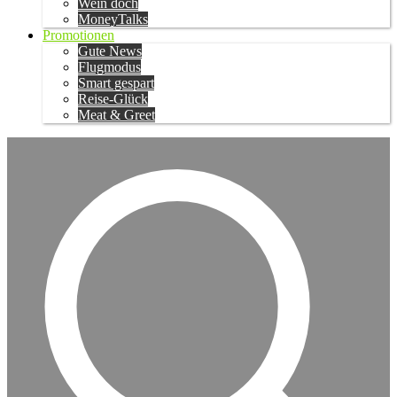
Wein doch
MoneyTalks
Promotionen
Gute News
Flugmodus
Smart gespart
Reise-Glück
Meat & Greet