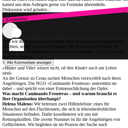
kannst uns dein Anliegen gerne via Formular übermitteln.
Diskussion wird geladen...
1 Kommentar
Zum Login
Weil wir die Kommentar-Debatten weiterhin persönlich moderieren
möchten, sehen wir uns gezwungen, die Kommentarfunktion 24
Stunden nach Publikation einer Story zu schliessen. Vielen Dank für
dein Verständnis!
1
Alle Kommentare anzeigen
«Mütter und Väter wissen nicht, ob ihre Kinder noch am Leben
sind»
An der Grenze zu Ceuta suchen Menschen verzweifelt nach ihren
Angehörigen. Die NGO «Caminando Fronteras» unterstützt sie
dabei – und spricht von einer Entmenschlichung der Opfer.
Was macht Caminando Fronteras – und warum braucht es
Ihre Organisation überhaupt?
Helena Maleno:
Wir betreuen zwei Hilfetelefone: eines für
Menschen auf den Fluchtrouten, die sich in lebensbedrohlichen
Situationen befinden. Dafür koordinieren wir uns mit
Rettungskräften. Die zweite Nummer ist für die Angehörigen von
Geflüchteten. Wir begleiten sie im Prozess der Suche nach