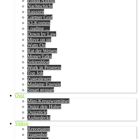
Emma Amour
Nachtschicht
Rauszeit
Gärtner Graf
KI-Kosmos
Loading …
Down by Law
Move on up
Watts On
Rat der Weisen
MoneyTalks
Sektenblog
Work in Progress
Top Job
Zugestiegen
Madame Energie
Smart gespart
Quiz
Mini-Kreuzworträtsel
Quizz den Huber
Quizzticle
Aufgedeckt
Videos
Reportagen
Fragenbot