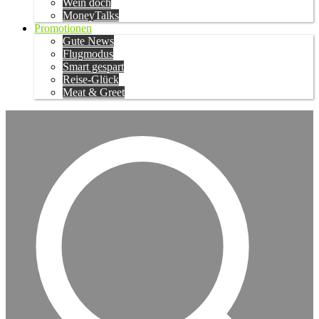
Wein doch
MoneyTalks
Promotionen
Gute News
Flugmodus
Smart gespart
Reise-Glück
Meat & Greet