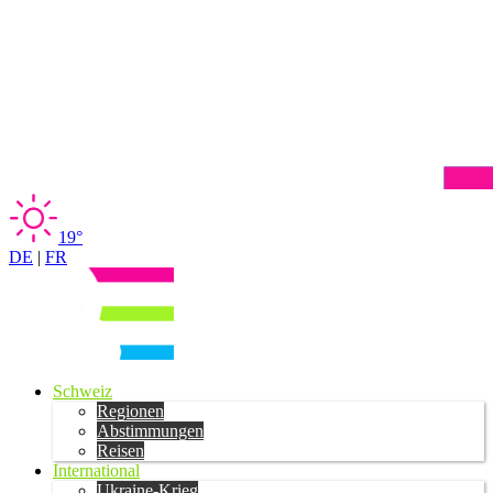
19°
DE
|
FR
Schweiz
Regionen
Abstimmungen
Reisen
International
Ukraine-Krieg