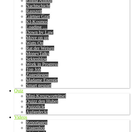
Emma Amour
Nachtschicht
Rauszeit
Gärtner Graf
KI-Kosmos
Loading …
Down by Law
Move on up
Watts On
Rat der Weisen
MoneyTalks
Sektenblog
Work in Progress
Top Job
Zugestiegen
Madame Energie
Smart gespart
Quiz
Mini-Kreuzworträtsel
Quizz den Huber
Quizzticle
Aufgedeckt
Videos
Reportagen
Fragenbot