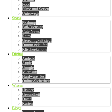
Food
Filme und Serien
Unterwegs
Spass
Picdump
Fail-Dienstag
Cute News
Retro
Gerechtigkeit siegt
Dumm gelaufen
Klischeekanone
Digital
Android
Apple
Google
Microsoft
Hardware-Test
Online-Sicherheit
Wissen
History
Gesundheit
Daten
Karten
Blogs