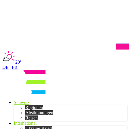
20°
DE
|
FR
Schweiz
Regionen
Abstimmungen
Reisen
International
Ukraine-Krieg