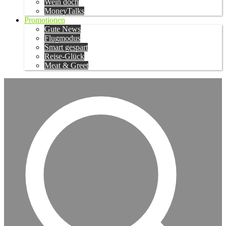
Wein doch
MoneyTalks
Promotionen
Gute News
Flugmodus
Smart gespart
Reise-Glück
Meat & Greet