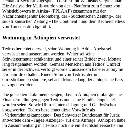
Denial of Secrets» zugespielt. Diese ist mit Wikileaks vergleichbar.
Die Analyse der Mails wurde von der «Plattform zum Schutz von
Whistleblowern in Afrika» (PPLAAF) zusammen mit der
Nachrichtenagentur Bloomberg, der «Süddeutschen Zeitung», der
südafrikanischen Zeitung «The Continent» und dem Recherchedesk
von Tamedia durchgeführt.
Wohnung in Äthiopien verwüstet
Tedros berichtet derweil, seine Wohnung in Addis Abeba sei
verwüstet und ausgeräumt worden. Weiter sei seine
Schwiegermutter schikaniert und einer seiner Brüder zwei Monate
lang festgehalten worden. Gemäss Menschen aus Tedros' Umfeld
sei er in der Schweiz verfolgt worden, ausserdem habe er anonyme
Drohanrufe erhalten. Einem Sohn von Tedros, der in
Grossbritannien studiere, sei acht Monate lang der äthiopische Pass
entzogen worden.
Die geleakten Dokumente zeigen, dass in Äthiopien umfangreiche
Finanzermittlungen gegen Tedros und seine Familie eingeleitet
worden seien. So wird ihm «Unterschlagung und Geldwäsche»
vorgeworfen. Tedros bezeichnet diese Vorwürfe als
«Verleumdungskampagne». Das Schweizer Bundesamt für Justiz
antwortete dem «Tages-Anzeiger» auf eine Anfrage, Äthiopien habe
im Zusammenhang mit Tedros noch nie ein Rechtshilfeersuchen an