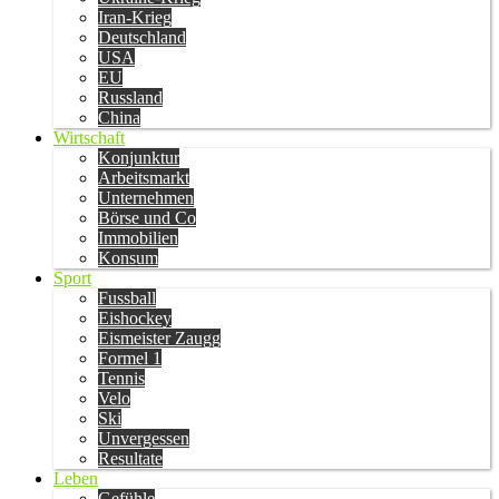
Iran-Krieg
Deutschland
USA
EU
Russland
China
Wirtschaft
Konjunktur
Arbeitsmarkt
Unternehmen
Börse und Co
Immobilien
Konsum
Sport
Fussball
Eishockey
Eismeister Zaugg
Formel 1
Tennis
Velo
Ski
Unvergessen
Resultate
Leben
Gefühle