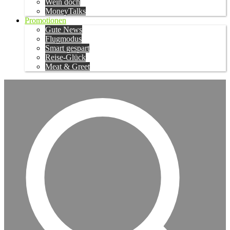
Wein doch
MoneyTalks
Promotionen
Gute News
Flugmodus
Smart gespart
Reise-Glück
Meat & Greet