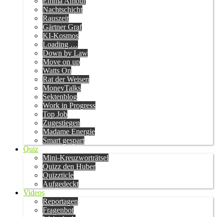
Emma Amour
Nachtschicht
Rauszeit
Gärtner Graf
KI-Kosmos
Loading …
Down by Law
Move on up
Watts On
Rat der Weisen
MoneyTalks
Sektenblog
Work in Progress
Top Job
Zugestiegen
Madame Energie
Smart gespart
Quiz
Mini-Kreuzworträtsel
Quizz den Huber
Quizzticle
Aufgedeckt
Videos
Reportagen
Fragenbot