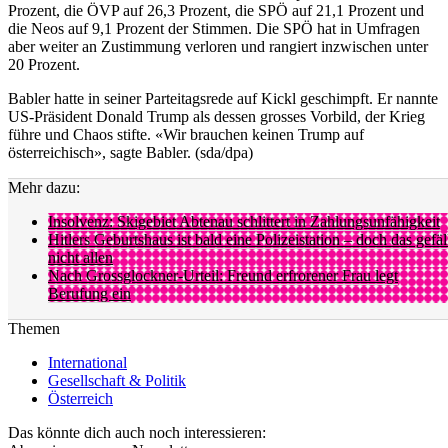
Prozent, die ÖVP auf 26,3 Prozent, die SPÖ auf 21,1 Prozent und
die Neos auf 9,1 Prozent der Stimmen. Die SPÖ hat in Umfragen
aber weiter an Zustimmung verloren und rangiert inzwischen unter
20 Prozent.
Babler hatte in seiner Parteitagsrede auf Kickl geschimpft. Er nannte
US-Präsident Donald Trump als dessen grosses Vorbild, der Krieg
führe und Chaos stifte. «Wir brauchen keinen Trump auf
österreichisch», sagte Babler. (sda/dpa)
Mehr dazu:
Insolvenz: Skigebiet Abtenau schlittert in Zahlungsunfähigkeit
Hitlers Geburtshaus ist bald eine Polizeistation – doch das gefäl
nicht allen
Nach Grossglockner-Urteil: Freund erfrorener Frau legt
Berufung ein
Themen
International
Gesellschaft & Politik
Österreich
Das könnte dich auch noch interessieren: