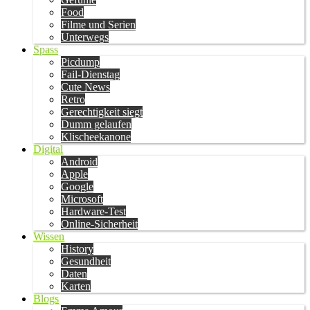
Food
Filme und Serien
Unterwegs
Spass
Picdump
Fail-Dienstag
Cute News
Retro
Gerechtigkeit siegt
Dumm gelaufen
Klischeekanone
Digital
Android
Apple
Google
Microsoft
Hardware-Test
Online-Sicherheit
Wissen
History
Gesundheit
Daten
Karten
Blogs