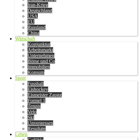
Iran-Krieg
Deutschland
USA
EU
Russland
China
Wirtschaft
Konjunktur
Arbeitsmarkt
Unternehmen
Börse und Co
Immobilien
Konsum
Sport
Fussball
Eishockey
Eismeister Zaugg
Formel 1
Tennis
Velo
Ski
Unvergessen
Resultate
Leben
Gefühle