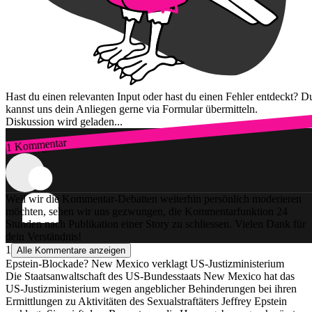
Hast du einen relevanten Input oder hast du einen Fehler entdeckt? D
kannst uns dein Anliegen gerne via Formular übermitteln.
Diskussion wird geladen...
1 Kommentar
Zum Login
Weil wir die Kommentar-Debatten weiterhin persönlich moderieren
möchten, sehen wir uns gezwungen, die Kommentarfunktion 24
Stunden nach Publikation einer Story zu schliessen. Vielen Dank für
dein Verständnis!
1
Alle Kommentare anzeigen
Epstein-Blockade? New Mexico verklagt US-Justizministerium
Die Staatsanwaltschaft des US-Bundesstaats New Mexico hat das
US-Justizministerium wegen angeblicher Behinderungen bei ihren
Ermittlungen zu Aktivitäten des Sexualstraftäters Jeffrey Epstein