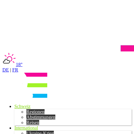
18°
DE
|
FR
Schweiz
Regionen
Abstimmungen
Reisen
International
Ukraine-Krieg