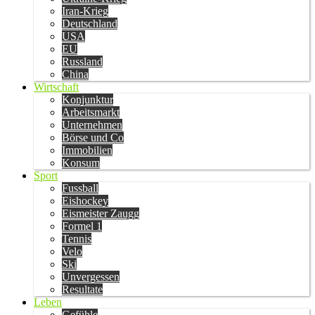
Iran-Krieg
Deutschland
USA
EU
Russland
China
Wirtschaft
Konjunktur
Arbeitsmarkt
Unternehmen
Börse und Co
Immobilien
Konsum
Sport
Fussball
Eishockey
Eismeister Zaugg
Formel 1
Tennis
Velo
Ski
Unvergessen
Resultate
Leben
Gefühle