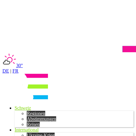
30°
DE
|
FR
Schweiz
Regionen
Abstimmungen
Reisen
International
Ukraine-Krieg