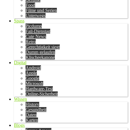
Food
Filme und Serien
Unterwegs
Spass
Picdump
Fail-Dienstag
Cute News
Retro
Gerechtigkeit siegt
Dumm gelaufen
Klischeekanone
Digital
Android
Apple
Google
Microsoft
Hardware-Test
Online-Sicherheit
Wissen
History
Gesundheit
Daten
Karten
Blogs