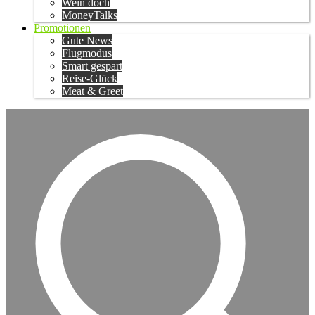
Wein doch
MoneyTalks
Promotionen
Gute News
Flugmodus
Smart gespart
Reise-Glück
Meat & Greet