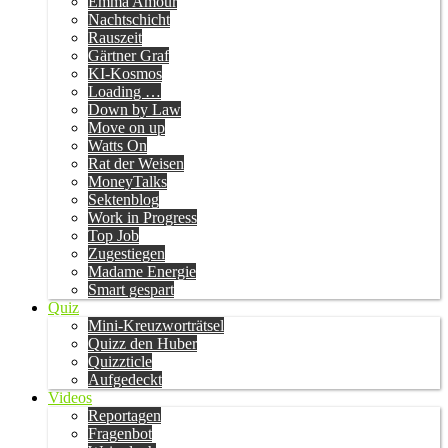
Emma Amour
Nachtschicht
Rauszeit
Gärtner Graf
KI-Kosmos
Loading …
Down by Law
Move on up
Watts On
Rat der Weisen
MoneyTalks
Sektenblog
Work in Progress
Top Job
Zugestiegen
Madame Energie
Smart gespart
Quiz
Mini-Kreuzworträtsel
Quizz den Huber
Quizzticle
Aufgedeckt
Videos
Reportagen
Fragenbot