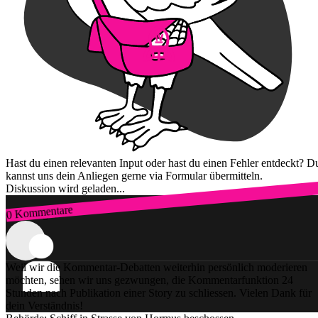
Hast du einen relevanten Input oder hast du einen Fehler entdeckt? D
kannst uns dein Anliegen gerne via Formular übermitteln.
Diskussion wird geladen...
0 Kommentare
Zum Login
Weil wir die Kommentar-Debatten weiterhin persönlich moderieren
möchten, sehen wir uns gezwungen, die Kommentarfunktion 24
Stunden nach Publikation einer Story zu schliessen. Vielen Dank für
dein Verständnis!