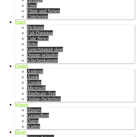
Food
Filme und Serien
Unterwegs
Spass
Picdump
Fail-Dienstag
Cute News
Retro
Gerechtigkeit siegt
Dumm gelaufen
Klischeekanone
Digital
Android
Apple
Google
Microsoft
Hardware-Test
Online-Sicherheit
Wissen
History
Gesundheit
Daten
Karten
Blogs