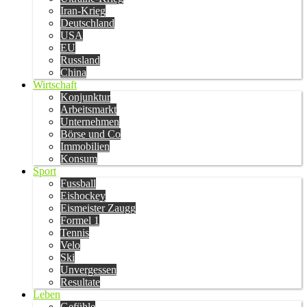
Iran-Krieg
Deutschland
USA
EU
Russland
China
Wirtschaft
Konjunktur
Arbeitsmarkt
Unternehmen
Börse und Co
Immobilien
Konsum
Sport
Fussball
Eishockey
Eismeister Zaugg
Formel 1
Tennis
Velo
Ski
Unvergessen
Resultate
Leben
Gefühle