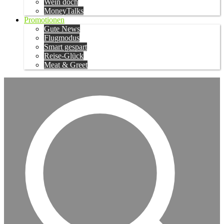
Wein doch
MoneyTalks
Promotionen
Gute News
Flugmodus
Smart gespart
Reise-Glück
Meat & Greet