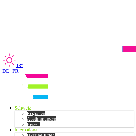
18°
DE
|
FR
Schweiz
Regionen
Abstimmungen
Reisen
International
Ukraine-Krieg