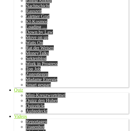
Emma Amour
Nachtschicht
Rauszeit
Gärtner Graf
KI-Kosmos
Loading …
Down by Law
Move on up
Watts On
Rat der Weisen
MoneyTalks
Sektenblog
Work in Progress
Top Job
Zugestiegen
Madame Energie
Smart gespart
Quiz
Mini-Kreuzworträtsel
Quizz den Huber
Quizzticle
Aufgedeckt
Videos
Reportagen
Fragenbot