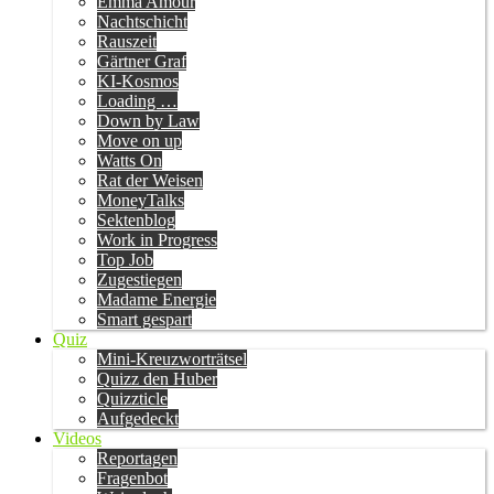
Emma Amour
Nachtschicht
Rauszeit
Gärtner Graf
KI-Kosmos
Loading …
Down by Law
Move on up
Watts On
Rat der Weisen
MoneyTalks
Sektenblog
Work in Progress
Top Job
Zugestiegen
Madame Energie
Smart gespart
Quiz
Mini-Kreuzworträtsel
Quizz den Huber
Quizzticle
Aufgedeckt
Videos
Reportagen
Fragenbot