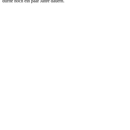
dürfte noch ein paar Jahre dauern.