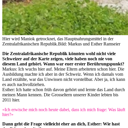
Hier wird Maniok getrocknet, das Hauptnahrungsmittel in der
Zentralafrikanischen Republik.
Bild: Markus und Esther Ramseier
Die Zentralafrikanische Republik könnten wohl nicht viele
Schweizer auf der Karte zeigen, viele haben noch nie von
diesem Land gehört. Wann war euer erster Berührungspunkt?
Markus: Ich wuchs hier auf. Meine Eltern arbeiteten schon hier. Die
Ausbildung machte ich aber in der Schweiz. Wenn ich damals vom
Land erzählte, war das Unwissen nicht vorstellbar. Aber ja, ich kann
es auch nachvollziehen.
Esther: Ich hatte schon früh davon gehört und lernte das Land durch
meinen Mann kennen. Die Grosseltern unserer Kinder lebten bis
2011 hier.
«Ich erwische mich noch heute dabei, dass ich mich frage: Was läuft
hier?»
Dann geht die Frage vielleicht eher an dich, Esther: Wie hast