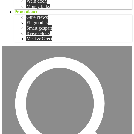
Wein doch
MoneyTalks
Promotionen
Gute News
Flugmodus
Smart gespart
Reise-Glück
Meat & Greet