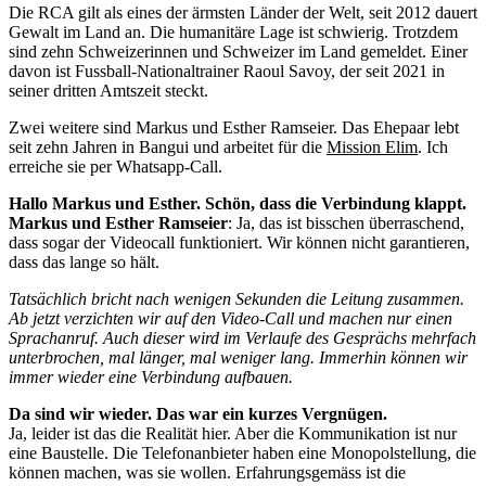
Die RCA gilt als eines der ärmsten Länder der Welt, seit 2012 dauert
Gewalt im Land an. Die humanitäre Lage ist schwierig. Trotzdem
sind zehn Schweizerinnen und Schweizer im Land gemeldet. Einer
davon ist Fussball-Nationaltrainer Raoul Savoy, der seit 2021 in
seiner dritten Amtszeit steckt.
Zwei weitere sind Markus und Esther Ramseier. Das Ehepaar lebt
seit zehn Jahren in Bangui und arbeitet für die
Mission Elim
. Ich
erreiche sie per Whatsapp-Call.
Hallo Markus und Esther. Schön, dass die Verbindung klappt.
Markus und Esther Ramseier
: Ja, das ist bisschen überraschend,
dass sogar der Videocall funktioniert. Wir können nicht garantieren,
dass das lange so hält.
Tatsächlich bricht nach wenigen Sekunden die Leitung zusammen.
Ab jetzt verzichten wir auf den Video-Call und machen nur einen
Sprachanruf. Auch dieser wird im Verlaufe des Gesprächs mehrfach
unterbrochen, mal länger, mal weniger lang. Immerhin können wir
immer wieder eine Verbindung aufbauen.
Da sind wir wieder. Das war ein kurzes Vergnügen.
Ja, leider ist das die Realität hier. Aber die Kommunikation ist nur
eine Baustelle. Die Telefonanbieter haben eine Monopolstellung, die
können machen, was sie wollen. Erfahrungsgemäss ist die