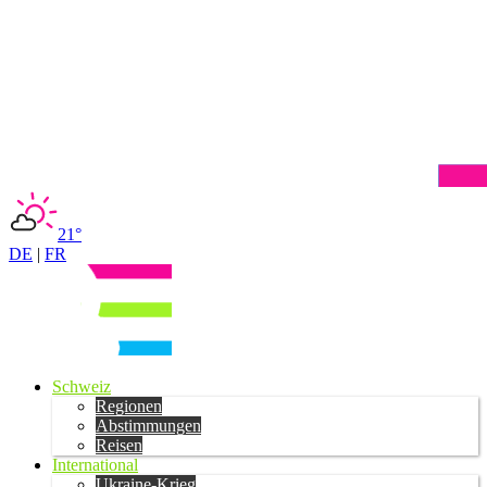
21°
DE
|
FR
Schweiz
Regionen
Abstimmungen
Reisen
International
Ukraine-Krieg