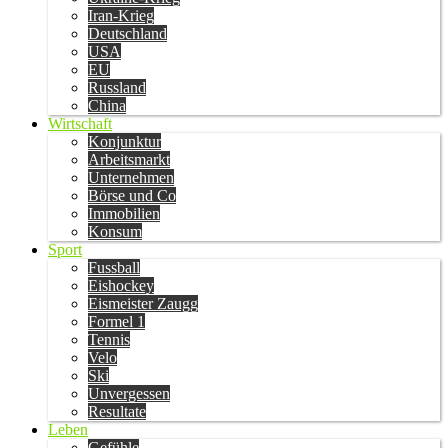
Iran-Krieg
Deutschland
USA
EU
Russland
China
Wirtschaft
Konjunktur
Arbeitsmarkt
Unternehmen
Börse und Co
Immobilien
Konsum
Sport
Fussball
Eishockey
Eismeister Zaugg
Formel 1
Tennis
Velo
Ski
Unvergessen
Resultate
Leben
Gefühle