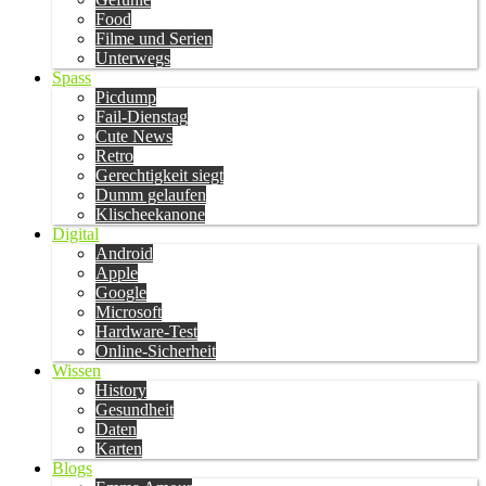
Food
Filme und Serien
Unterwegs
Spass
Picdump
Fail-Dienstag
Cute News
Retro
Gerechtigkeit siegt
Dumm gelaufen
Klischeekanone
Digital
Android
Apple
Google
Microsoft
Hardware-Test
Online-Sicherheit
Wissen
History
Gesundheit
Daten
Karten
Blogs