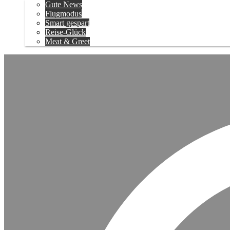
Gute News
Flugmodus
Smart gespart
Reise-Glück
Meat & Greet