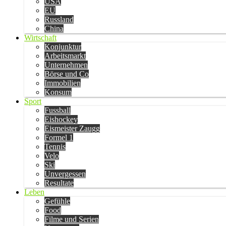
USA
EU
Russland
China
Wirtschaft
Konjunktur
Arbeitsmarkt
Unternehmen
Börse und Co
Immobilien
Konsum
Sport
Fussball
Eishockey
Eismeister Zaugg
Formel 1
Tennis
Velo
Ski
Unvergessen
Resultate
Leben
Gefühle
Food
Filme und Serien