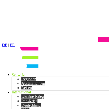
DE
|
FR
Schweiz
Regionen
Abstimmungen
Reisen
International
Ukraine-Krieg
Iran-Krieg
Deutschland