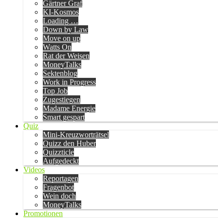
Gärtner Graf
KI-Kosmos
Loading …
Down by Law
Move on up
Watts On
Rat der Weisen
MoneyTalks
Sektenblog
Work in Progress
Top Job
Zugestiegen
Madame Energie
Smart gespart
Quiz
Mini-Kreuzworträtsel
Quizz den Huber
Quizzticle
Aufgedeckt
Videos
Reportagen
Fragenbot
Wein doch
MoneyTalks
Promotionen