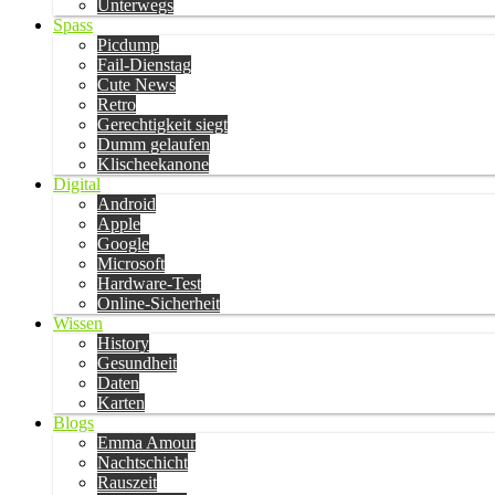
Unterwegs
Spass
Picdump
Fail-Dienstag
Cute News
Retro
Gerechtigkeit siegt
Dumm gelaufen
Klischeekanone
Digital
Android
Apple
Google
Microsoft
Hardware-Test
Online-Sicherheit
Wissen
History
Gesundheit
Daten
Karten
Blogs
Emma Amour
Nachtschicht
Rauszeit