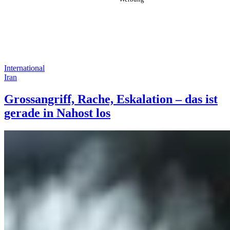
International
Iran
Grossangriff, Rache, Eskalation – das ist
gerade in Nahost los