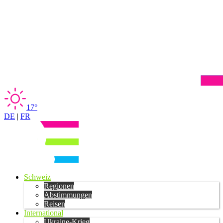
17°
DE
|
FR
Schweiz
Regionen
Abstimmungen
Reisen
International
Ukraine-Krieg