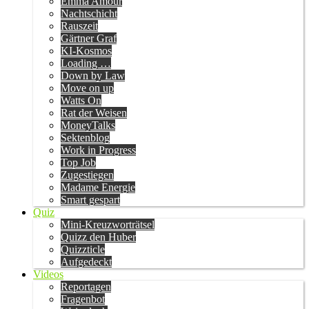
Emma Amour
Nachtschicht
Rauszeit
Gärtner Graf
KI-Kosmos
Loading …
Down by Law
Move on up
Watts On
Rat der Weisen
MoneyTalks
Sektenblog
Work in Progress
Top Job
Zugestiegen
Madame Energie
Smart gespart
Quiz
Mini-Kreuzworträtsel
Quizz den Huber
Quizzticle
Aufgedeckt
Videos
Reportagen
Fragenbot