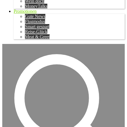
Wein doch
MoneyTalks
Promotionen
Gute News
Flugmodus
Smart gespart
Reise-Glück
Meat & Greet