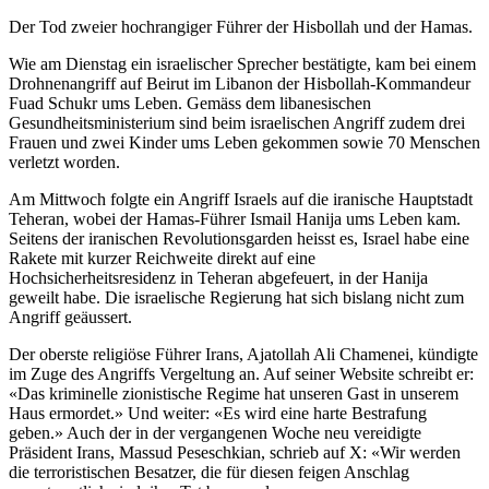
Der Tod zweier hochrangiger Führer der Hisbollah und der Hamas.
Wie am Dienstag ein israelischer Sprecher bestätigte, kam bei einem
Drohnenangriff auf Beirut im Libanon der Hisbollah-Kommandeur
Fuad Schukr ums Leben. Gemäss dem libanesischen
Gesundheitsministerium sind beim israelischen Angriff zudem drei
Frauen und zwei Kinder ums Leben gekommen sowie 70 Menschen
verletzt worden.
Am Mittwoch folgte ein Angriff Israels auf die iranische Hauptstadt
Teheran, wobei der Hamas-Führer Ismail Hanija ums Leben kam.
Seitens der iranischen Revolutionsgarden heisst es, Israel habe eine
Rakete mit kurzer Reichweite direkt auf eine
Hochsicherheitsresidenz in Teheran abgefeuert, in der Hanija
geweilt habe. Die israelische Regierung hat sich bislang nicht zum
Angriff geäussert.
Der oberste religiöse Führer Irans, Ajatollah Ali Chamenei, kündigte
im Zuge des Angriffs Vergeltung an. Auf seiner Website schreibt er:
«Das kriminelle zionistische Regime hat unseren Gast in unserem
Haus ermordet.» Und weiter: «Es wird eine harte Bestrafung
geben.» Auch der in der vergangenen Woche neu vereidigte
Präsident Irans, Massud Peseschkian, schrieb auf X: «Wir werden
die terroristischen Besatzer, die für diesen feigen Anschlag