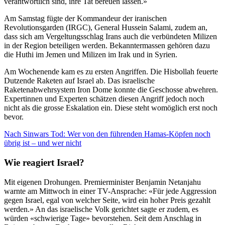
verantwortlich sind, ihre Tat bereuen lassen.»
Am Samstag fügte der Kommandeur der iranischen
Revolutionsgarden (IRGC), General Hussein Salami, zudem an,
dass sich am Vergeltungsschlag Irans auch die verbündeten Milizen
in der Region beteiligen werden. Bekanntermassen gehören dazu
die Huthi im Jemen und Milizen im Irak und in Syrien.
Am Wochenende kam es zu ersten Angriffen. Die Hisbollah feuerte
Dutzende Raketen auf Israel ab. Das israelische
Raketenabwehrsystem Iron Dome konnte die Geschosse abwehren.
Expertinnen und Experten schätzen diesen Angriff jedoch noch
nicht als die grosse Eskalation ein. Diese steht womöglich erst noch
bevor.
Nach Sinwars Tod: Wer von den führenden Hamas-Köpfen noch
übrig ist – und wer nicht
Wie reagiert Israel?
Mit eigenen Drohungen. Premierminister Benjamin Netanjahu
warnte am Mittwoch in einer TV-Ansprache: «Für jede Aggression
gegen Israel, egal von welcher Seite, wird ein hoher Preis gezahlt
werden.» An das israelische Volk gerichtet sagte er zudem, es
würden «schwierige Tage» bevorstehen. Seit dem Anschlag in