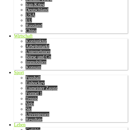
Iran-Krieg
Deutschland
USA
EU
Russland
China
Wirtschaft
Konjunktur
Arbeitsmarkt
Unternehmen
Börse und Co
Immobilien
Konsum
Sport
Fussball
Eishockey
Eismeister Zaugg
Formel 1
Tennis
Velo
Ski
Unvergessen
Resultate
Leben
Gefühle