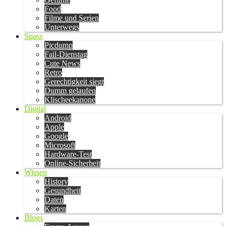
Food
Filme und Serien
Unterwegs
Spass
Picdump
Fail-Dienstag
Cute News
Retro
Gerechtigkeit siegt
Dumm gelaufen
Klischeekanone
Digital
Android
Apple
Google
Microsoft
Hardware-Test
Online-Sicherheit
Wissen
History
Gesundheit
Daten
Karten
Blogs