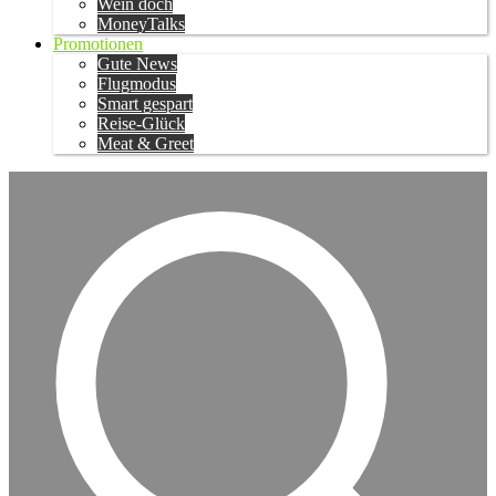
Wein doch
MoneyTalks
Promotionen
Gute News
Flugmodus
Smart gespart
Reise-Glück
Meat & Greet