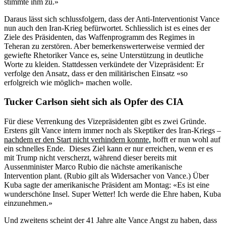
stimmte ihm zu.»
Daraus lässt sich schlussfolgern, dass der Anti-Interventionist Vance
nun auch den Iran-Krieg befürwortet. Schliesslich ist es eines der
Ziele des Präsidenten, das Waffenprogramm des Regimes in
Teheran zu zerstören. Aber bemerkenswerterweise vermied der
gewiefte Rhetoriker Vance es, seine Unterstützung in deutliche
Worte zu kleiden. Stattdessen verkündete der Vizepräsident: Er
verfolge den Ansatz, dass er den militärischen Einsatz «so
erfolgreich wie möglich» machen wolle.
Tucker Carlson sieht sich als Opfer des CIA
Für diese Verrenkung des Vizepräsidenten gibt es zwei Gründe.
Erstens gilt Vance intern immer noch als Skeptiker des Iran-Kriegs –
nachdem er den Start nicht verhindern konnte,
hofft er nun wohl auf
ein schnelles Ende. Dieses Ziel kann er nur erreichen, wenn er es
mit Trump nicht verscherzt, während dieser bereits mit
Aussenminister Marco Rubio die nächste amerikanische
Intervention plant. (Rubio gilt als Widersacher von Vance.) Über
Kuba sagte der amerikanische Präsident am Montag: «Es ist eine
wunderschöne Insel. Super Wetter! Ich werde die Ehre haben, Kuba
einzunehmen.»
Und zweitens scheint der 41 Jahre alte Vance Angst zu haben, dass