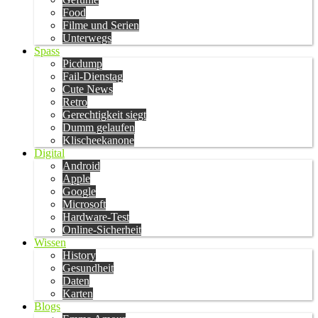
Food
Filme und Serien
Unterwegs
Spass
Picdump
Fail-Dienstag
Cute News
Retro
Gerechtigkeit siegt
Dumm gelaufen
Klischeekanone
Digital
Android
Apple
Google
Microsoft
Hardware-Test
Online-Sicherheit
Wissen
History
Gesundheit
Daten
Karten
Blogs