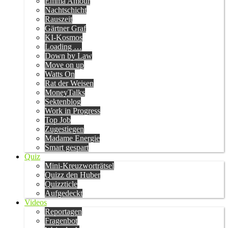
Emma Amour
Nachtschicht
Rauszeit
Gärtner Graf
KI-Kosmos
Loading …
Down by Law
Move on up
Watts On
Rat der Weisen
MoneyTalks
Sektenblog
Work in Progress
Top Job
Zugestiegen
Madame Energie
Smart gespart
Quiz
Mini-Kreuzworträtsel
Quizz den Huber
Quizzticle
Aufgedeckt
Videos
Reportagen
Fragenbot