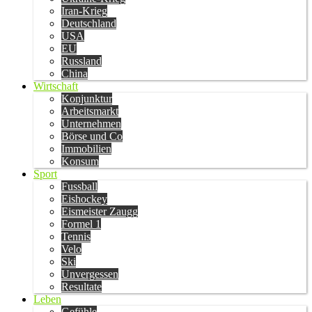
Iran-Krieg
Deutschland
USA
EU
Russland
China
Wirtschaft
Konjunktur
Arbeitsmarkt
Unternehmen
Börse und Co
Immobilien
Konsum
Sport
Fussball
Eishockey
Eismeister Zaugg
Formel 1
Tennis
Velo
Ski
Unvergessen
Resultate
Leben
Gefühle