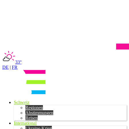
33°
DE
|
FR
Schweiz
Regionen
Abstimmungen
Reisen
International
Ukraine-Krieg