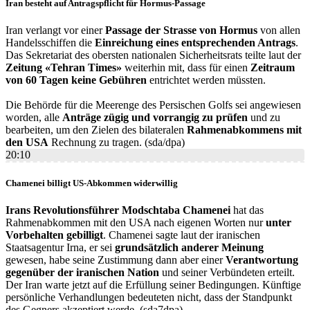
Iran besteht auf Antragspflicht für Hormus-Passage
Iran verlangt vor einer
Passage der Strasse von Hormus
von allen
Handelsschiffen die
Einreichung eines entsprechenden Antrags
.
Das Sekretariat des obersten nationalen Sicherheitsrats teilte laut der
Zeitung «Tehran Times»
weiterhin mit, dass für einen
Zeitraum
von 60 Tagen keine Gebühren
entrichtet werden müssten.
Die Behörde für die Meerenge des Persischen Golfs sei angewiesen
worden, alle
Anträge zügig und vorrangig zu prüfen
und zu
bearbeiten, um den Zielen des bilateralen
Rahmenabkommens mit
den USA
Rechnung zu tragen. (sda/dpa)
20:10
Chamenei billigt US-Abkommen widerwillig
Irans Revolutionsführer Modschtaba Chamenei
hat das
Rahmenabkommen mit den USA nach eigenen Worten nur
unter
Vorbehalten gebilligt
. Chamenei sagte laut der iranischen
Staatsagentur Irna, er sei
grundsätzlich anderer Meinung
gewesen, habe seine Zustimmung dann aber einer
Verantwortung
gegenüber der iranischen Nation
und seiner Verbündeten erteilt.
Der Iran warte jetzt auf die Erfüllung seiner Bedingungen. Künftige
persönliche Verhandlungen bedeuteten nicht, dass der Standpunkt
des Gegners akzeptiert werde. (sda7dpa)