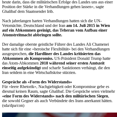
heute darin, dass die militärischen Erfolge des Landes uns aus einer
Position der Stärke in die Verhandlungen gehen lassen», sagte
Ghalibaf dem Staatssender Irib.
Nach jahrelangen harten Verhandlungen hatten sich die UN-
Vetomächte, Deutschland und der Iran
am 14. Juli 2015 in Wien
auf ein Abkommen geeinigt, das Teheran vom Aufbau einer
Atomstreitmacht abbringen sollte.
Der damalige oberste geistliche Führer des Landes Ali Chamenei
hatte sich für eine «heroische Flexibilität» bei den Verhandlungen
ausgesprochen,
die Hardliner des Landes kritisierten das
Abkommen als Kompromiss.
US-Präsident Donald Trump hatte
das Atom-Abkommen
2018 während seiner ersten Amtszeit
einseitig aufgekündigt
und scharfe Sanktionen verhängt, die den
Iran seitdem in eine Wirtschaftskrise stürzten.
Gespräche als «Form des Widerstands»
Für «leere Rhetorik», Nachgiebigkeit oder Kompromisse gebe es
diesmal keinen Raum, sagte Ghalibaf. Die Gespräche seien vielmehr
«eine Form des Widerstands» nach den militärischen Siegen
,
die sowohl Gegner als auch Verbündete des Irans anerkannt hätten.
(sda/dpa/con)