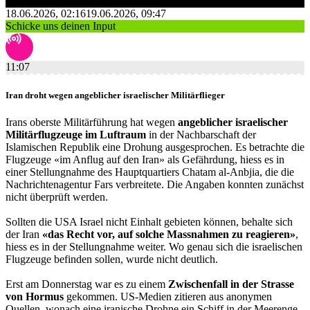
18.06.2026, 02:16
19.06.2026, 09:47
Schicke uns deinen Input
11:07
Iran droht wegen angeblicher israelischer Militärflieger
Irans oberste Militärführung hat wegen
angeblicher israelischer
Militärflugzeuge im Luftraum
in der Nachbarschaft der
Islamischen Republik eine Drohung ausgesprochen. Es betrachte die
Flugzeuge «im Anflug auf den Iran» als Gefährdung, hiess es in
einer Stellungnahme des Hauptquartiers Chatam al-Anbjia, die die
Nachrichtenagentur Fars verbreitete. Die Angaben konnten zunächst
nicht überprüft werden.
Sollten die USA Israel nicht Einhalt gebieten können, behalte sich
der Iran
«das Recht vor, auf solche Massnahmen zu reagieren»
,
hiess es in der Stellungnahme weiter. Wo genau sich die israelischen
Flugzeuge befinden sollen, wurde nicht deutlich.
Erst am Donnerstag war es zu einem
Zwischenfall in der Strasse
von Hormus
gekommen. US-Medien zitieren aus anonymen
Quellen, wonach eine iranische Drohne ein Schiff in der Meerenge