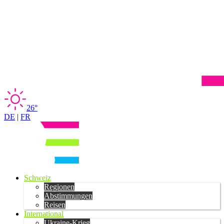
26°
DE
|
FR
Schweiz
Regionen
Abstimmungen
Reisen
International
Ukraine-Krieg