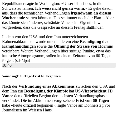
Republikaner sagte in Washington: «Unser Plan ist es, in die
Schweiz zu fahren.
Ich weiss nicht genau wann
.» Er gehe davon
aus, dass die technischen Verhandlungen
irgendwann an diesem
Wochenende
starten könnten. Das sei immer noch der Plan. «Aber
das könnte sich ändern», schränkte Vance ein. Eigentlich war
vorgesehen, dass die Gespräche an diesem Freitag stattfinden.
In dem von den USA und dem Iran unterzeichneten
Rahmenabkommen wurde unter anderem eine
Beendigung der
Kampfhandlungen
sowie die
Öffnung der Strasse von Hormus
vereinbart. Weitere Verhandlungen über strittige Punkte, etwa das
iranische Atomprogramm, sollen in einem Zeitraum von 60 Tagen
folgen. (sda/dpa)
18:40
Vance sagt: 60-Tage-Frist hat begonnen
Nach der
Verkündung eines Abkommens
zwischen den USA und
dem Iran zur
Beendigung der Kämpfe
hat
US-
Vizepräsident JD
Vance
den offiziellen Beginn der nächsten Verhandlungsphase
verkündet. Die im Abkommen vorgesehene
Frist von 60 Tagen
habe «heute offiziell begonnen», sagte Vance am Donnerstag vor
Journalisten im Weissen Haus.