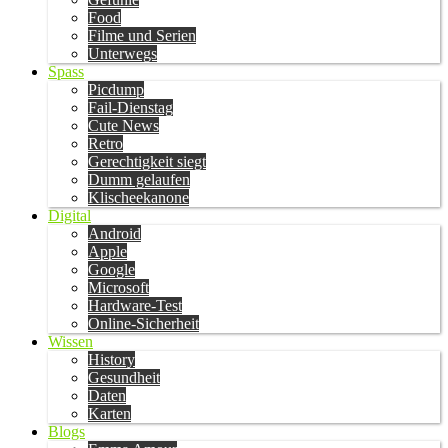
Food
Filme und Serien
Unterwegs
Spass
Picdump
Fail-Dienstag
Cute News
Retro
Gerechtigkeit siegt
Dumm gelaufen
Klischeekanone
Digital
Android
Apple
Google
Microsoft
Hardware-Test
Online-Sicherheit
Wissen
History
Gesundheit
Daten
Karten
Blogs