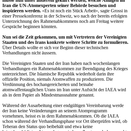
müsse nun unter anderem geklärt werden, welche Anlagen im
Iran die UN-Atomexperten seiner Behörde besuchen und
inspizieren werden.
«Es ist noch ein Stück Arbeit», sagte Grossi in
einer Pressekonferenz in der Schweiz, wo nach der bereits erfolgten
Unterzeichnung des Rahmenabkommens noch am Freitag weitere
Gespräche beginnen könnten.
Nun sei die Zeit gekommen, um mit Vertretern der Vereinigten
Staaten und des Irans konkrete weitere Schritte zu formulieren.
Über Details wollte er sich vor Beginn dieser technischen
Verhandlungen nicht äussern.
Die Vereinigten Staaten und der Iran haben nach wochenlangen
Verhandlungen ein Rahmenabkommen zur Beendigung des Krieges
unterzeichnet. Die Islamische Republik wiederholt darin ihre
offizielle Position, niemals Atomwaffen zu produzieren. Die
Verdünnung des hochangereicherten und beinahe
atomwaffentauglichen Urans im Iran unter Aufsicht der IAEA wird
als in dem Papier als Mindestmassnahme genannt.
Während der Ausarbeitung einer endgültigen Vereinbarung werde
der Iran keine Veränderungen an seinem Atomprogramm
vornehmen, heisst es in dem Rahmenabkommen. Ob die IAEA
schon während der Verhandlungsphase vor Ort überprüfen wird, ob
Teheran den Status quo beibehält und etwa keine