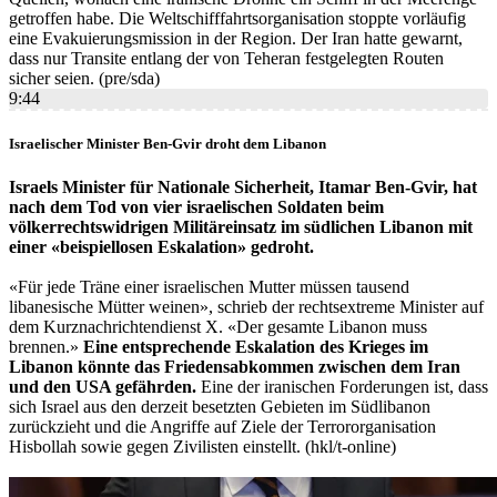
getroffen habe. Die Weltschifffahrtsorganisation stoppte vorläufig
eine Evakuierungsmission in der Region. Der Iran hatte gewarnt,
dass nur Transite entlang der von Teheran festgelegten Routen
sicher seien. (pre/sda)
9:44
Israelischer Minister Ben-Gvir droht dem Libanon
Israels Minister für Nationale Sicherheit, Itamar Ben-Gvir, hat
nach dem Tod von vier israelischen Soldaten beim
völkerrechtswidrigen Militäreinsatz im südlichen Libanon mit
einer «beispiellosen Eskalation» gedroht.
«Für jede Träne einer israelischen Mutter müssen tausend
libanesische Mütter weinen», schrieb der rechtsextreme Minister auf
dem Kurznachrichtendienst X. «Der gesamte Libanon muss
brennen.»
Eine entsprechende Eskalation des Krieges im
Libanon könnte das Friedensabkommen zwischen dem Iran
und den USA gefährden.
Eine der iranischen Forderungen ist, dass
sich Israel aus den derzeit besetzten Gebieten im Südlibanon
zurückzieht und die Angriffe auf Ziele der Terrororganisation
Hisbollah sowie gegen Zivilisten einstellt. (hkl/t-online)