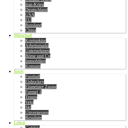
Iran-Krieg
Deutschland
USA
EU
Russland
China
Wirtschaft
Konjunktur
Arbeitsmarkt
Unternehmen
Börse und Co
Immobilien
Konsum
Sport
Fussball
Eishockey
Eismeister Zaugg
Formel 1
Tennis
Velo
Ski
Unvergessen
Resultate
Leben
Gefühle