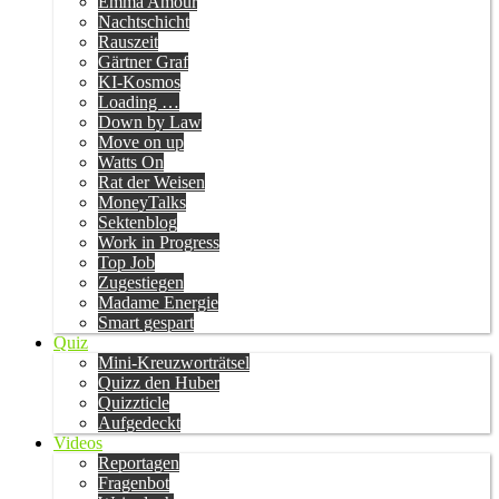
Emma Amour
Nachtschicht
Rauszeit
Gärtner Graf
KI-Kosmos
Loading …
Down by Law
Move on up
Watts On
Rat der Weisen
MoneyTalks
Sektenblog
Work in Progress
Top Job
Zugestiegen
Madame Energie
Smart gespart
Quiz
Mini-Kreuzworträtsel
Quizz den Huber
Quizzticle
Aufgedeckt
Videos
Reportagen
Fragenbot