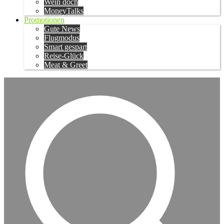
Wein doch
MoneyTalks
Promotionen
Gute News
Flugmodus
Smart gespart
Reise-Glück
Meat & Greet