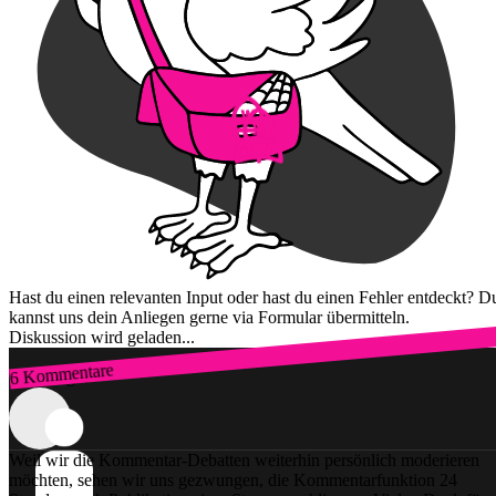
Hast du einen relevanten Input oder hast du einen Fehler entdeckt? D
kannst uns dein Anliegen gerne via Formular übermitteln.
Diskussion wird geladen...
6 Kommentare
Zum Login
Weil wir die Kommentar-Debatten weiterhin persönlich moderieren
möchten, sehen wir uns gezwungen, die Kommentarfunktion 24