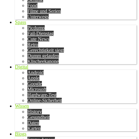
Food
Filme und Serien
Unterwegs
Spass
Picdump
Fail-Dienstag
Cute News
Retro
Gerechtigkeit siegt
Dumm gelaufen
Klischeekanone
Digital
Android
Apple
Google
Microsoft
Hardware-Test
Online-Sicherheit
Wissen
History
Gesundheit
Daten
Karten
Blogs