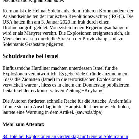
Nachbarland Afghanistan aktiv.
Kerman ist die Heimat Soleimanis, dem früheren Kommandeur der
Auslandseinheiten der iranischen Revolutionswächter (IRGC). Die
USA hatten ihn am 3. Januar 2020 im Irak durch einen
Drohnenangriff getötet. Von systemtreuen Regierungsanhängern
wird er als Märtyrer verehrt. Die Explosionen ereigneten sich, als
Menschenmassen durch die Strassen der Provinzhauptstadt zu
Soleimanis Grabstätte pilgerten.
Schuldsuche bei Israel
Einflussreiche Hardliner machten unterdessen Israel für die
Explosionen verantwortlich. Es gebe viele Gründe anzunehmen,
«dass die Zionisten (Israel) in die terroristischen Explosionen
verwickelt waren», hiess es in einem am Donnerstag publizierten
Leitartikel der erzkonservativen Zeitung «Keyhan».
Die Autoren forderten schnelle Rache für die Attacke. Andernfalls
könnte sich ein Anschlag in der Hauptstadt Teheran wiederholen,
lautete eine Warnung in dem Artikel. (saw/sda/dpa)
Mehr zum Attentat:
84 Tote bei Explosionen an Gedenktag für General Soleimani in