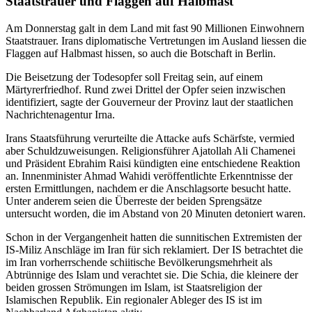
Staatstrauer und Flaggen auf Halbmast
Am Donnerstag galt in dem Land mit fast 90 Millionen Einwohnern
Staatstrauer. Irans diplomatische Vertretungen im Ausland liessen die
Flaggen auf Halbmast hissen, so auch die Botschaft in Berlin.
Die Beisetzung der Todesopfer soll Freitag sein, auf einem
Märtyrerfriedhof. Rund zwei Drittel der Opfer seien inzwischen
identifiziert, sagte der Gouverneur der Provinz laut der staatlichen
Nachrichtenagentur Irna.
Irans Staatsführung verurteilte die Attacke aufs Schärfste, vermied
aber Schuldzuweisungen. Religionsführer Ajatollah Ali Chamenei
und Präsident Ebrahim Raisi kündigten eine entschiedene Reaktion
an. Innenminister Ahmad Wahidi veröffentlichte Erkenntnisse der
ersten Ermittlungen, nachdem er die Anschlagsorte besucht hatte.
Unter anderem seien die Überreste der beiden Sprengsätze
untersucht worden, die im Abstand von 20 Minuten detoniert waren.
Schon in der Vergangenheit hatten die sunnitischen Extremisten der
IS-Miliz Anschläge im Iran für sich reklamiert. Der IS betrachtet die
im Iran vorherrschende schiitische Bevölkerungsmehrheit als
Abtrünnige des Islam und verachtet sie. Die Schia, die kleinere der
beiden grossen Strömungen im Islam, ist Staatsreligion der
Islamischen Republik. Ein regionaler Ableger des IS ist im