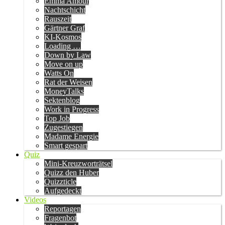
Emma Amour
Nachtschicht
Rauszeit
Gärtner Graf
KI-Kosmos
Loading …
Down by Law
Move on up
Watts On
Rat der Weisen
MoneyTalks
Sektenblog
Work in Progress
Top Job
Zugestiegen
Madame Energie
Smart gespart
Quiz
Mini-Kreuzworträtsel
Quizz den Huber
Quizzticle
Aufgedeckt
Videos
Reportagen
Fragenbot