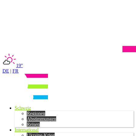
19°
DE
|
FR
Schweiz
Regionen
Abstimmungen
Reisen
International
Ukraine-Krieg