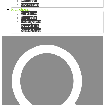
Wein doch
MoneyTalks
Promotionen
Gute News
Flugmodus
Smart gespart
Reise-Glück
Meat & Greet