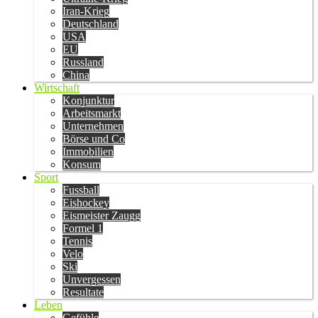
Iran-Krieg
Deutschland
USA
EU
Russland
China
Wirtschaft
Konjunktur
Arbeitsmarkt
Unternehmen
Börse und Co
Immobilien
Konsum
Sport
Fussball
Eishockey
Eismeister Zaugg
Formel 1
Tennis
Velo
Ski
Unvergessen
Resultate
Leben
Gefühle