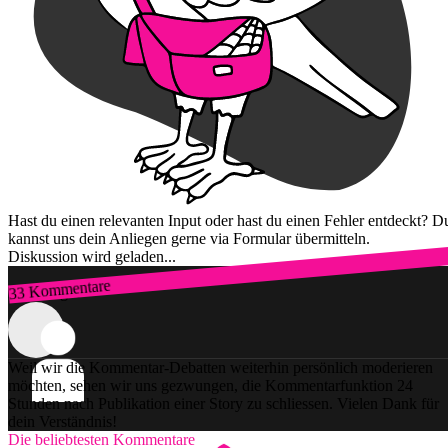
Hast du einen relevanten Input oder hast du einen Fehler entdeckt? D
kannst uns dein Anliegen gerne via Formular übermitteln.
Diskussion wird geladen...
33 Kommentare
Zum Login
Weil wir die Kommentar-Debatten weiterhin persönlich moderieren
möchten, sehen wir uns gezwungen, die Kommentarfunktion 24
Stunden nach Publikation einer Story zu schliessen. Vielen Dank für
dein Verständnis!
Die beliebtesten Kommentare