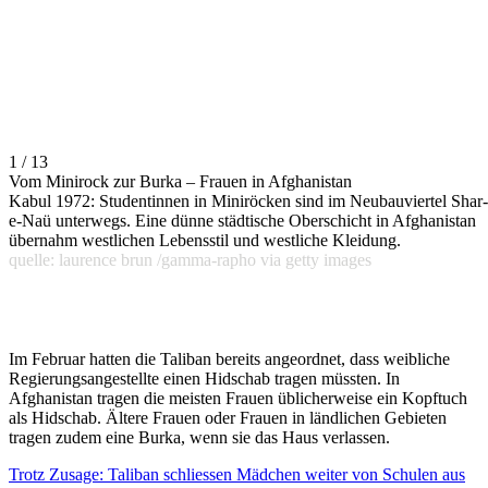
1 / 13
Vom Minirock zur Burka – Frauen in Afghanistan
Kabul 1972: Studentinnen in Miniröcken sind im Neubauviertel Shar-
e-Naü unterwegs. Eine dünne städtische Oberschicht in Afghanistan
übernahm westlichen Lebensstil und westliche Kleidung.
quelle: laurence brun /gamma-rapho via getty images
Im Februar hatten die Taliban bereits angeordnet, dass weibliche
Regierungsangestellte einen Hidschab tragen müssten. In
Afghanistan tragen die meisten Frauen üblicherweise ein Kopftuch
als Hidschab. Ältere Frauen oder Frauen in ländlichen Gebieten
tragen zudem eine Burka, wenn sie das Haus verlassen.
Trotz Zusage: Taliban schliessen Mädchen weiter von Schulen aus