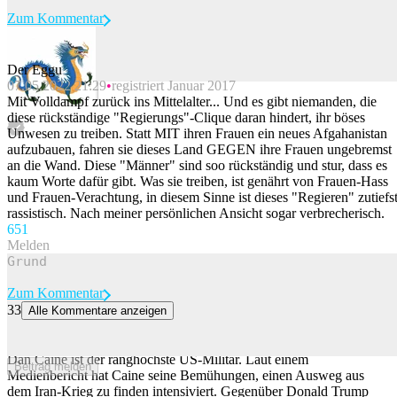
Zum Kommentar
Der Eggu
07.05.2022 21:29
registriert Januar 2017
Beitrag melden
Mit Volldampf zurück ins Mittelalter... Und es gibt niemanden, die
diese rückständige "Regierungs"-Clique daran hindert, ihr böses
Unwesen zu treiben. Statt MIT ihren Frauen ein neues Afgahanistan
aufzubauen, fahren sie dieses Land GEGEN ihre Frauen ungebremst
an die Wand. Diese "Männer" sind soo rückständig und stur, dass es
kaum Worte dafür gibt. Was sie treiben, ist genährt von Frauen-Hass
und Frauen-Verachtung, in diesem Sinne ist dieses "Regieren" zutiefs
rassistisch. Nach meiner persönlichen Ansicht sogar verbrecherisch.
65
1
Melden
Zum Kommentar
33
Alle Kommentare anzeigen
Bericht: Höchster US-Militär versucht, Trump-Umfeld von Iran-Exit
zu überzeugen
Dan Caine ist der ranghöchste US-Militär. Laut einem
Beitrag melden
Medienbericht hat Caine seine Bemühungen, einen Ausweg aus
dem Iran-Krieg zu finden intensiviert. Gegenüber Donald Trump