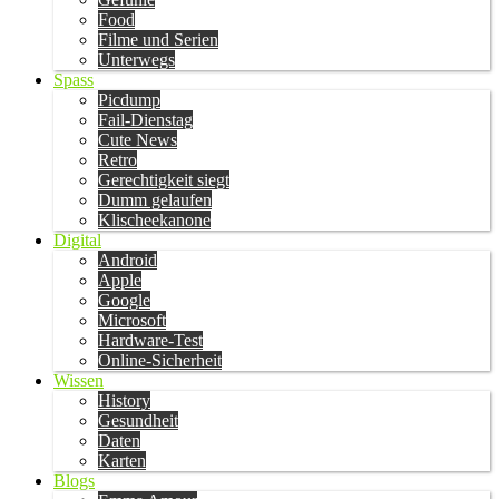
Food
Filme und Serien
Unterwegs
Spass
Picdump
Fail-Dienstag
Cute News
Retro
Gerechtigkeit siegt
Dumm gelaufen
Klischeekanone
Digital
Android
Apple
Google
Microsoft
Hardware-Test
Online-Sicherheit
Wissen
History
Gesundheit
Daten
Karten
Blogs