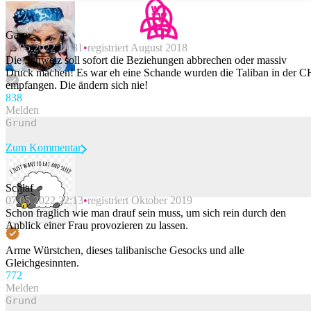
Garp
07.05.2022 19:31
registriert August 2018
Die Schweiz soll sofort die Beziehungen abbrechen oder massiv
Druck machen! Es war eh eine Schande wurden die Taliban in der C
empfangen. Die ändern sich nie!
83
8
Melden
Zum Kommentar
Schlaf
07.05.2022 22:13
registriert Oktober 2019
Beitrag melden
Schon fraglich wie man drauf sein muss, um sich rein durch den
Anblick einer Frau provozieren zu lassen.
Arme Würstchen, dieses talibanische Gesocks und alle
Gleichgesinnten.
77
2
Melden