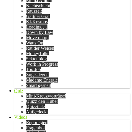
Emma Amour
Nachtschicht
Rauszeit
Gärtner Graf
KI-Kosmos
Loading …
Down by Law
Move on up
Watts On
Rat der Weisen
MoneyTalks
Sektenblog
Work in Progress
Top Job
Zugestiegen
Madame Energie
Smart gespart
Quiz
Mini-Kreuzworträtsel
Quizz den Huber
Quizzticle
Aufgedeckt
Videos
Reportagen
Fragenbot