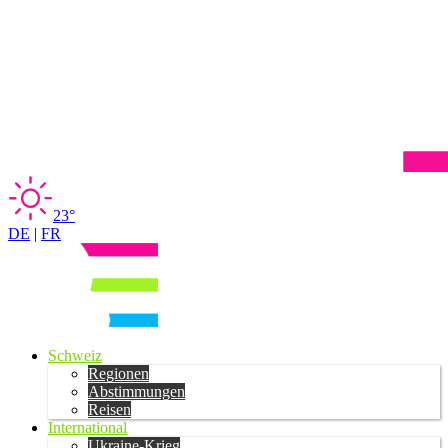
23°
DE
|
FR
Schweiz
Regionen
Abstimmungen
Reisen
International
Ukraine-Krieg