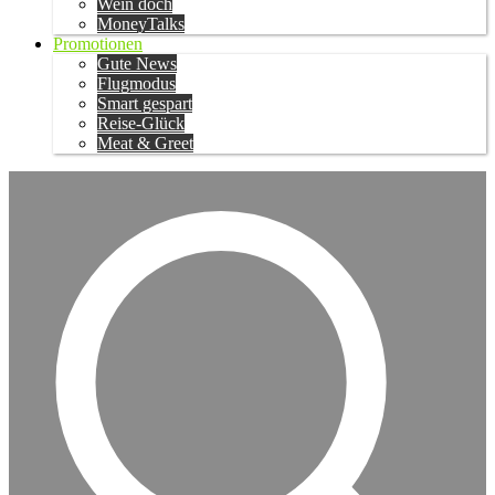
Wein doch
MoneyTalks
Promotionen
Gute News
Flugmodus
Smart gespart
Reise-Glück
Meat & Greet