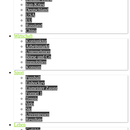
Iran-Krieg
Deutschland
USA
EU
Russland
China
Wirtschaft
Konjunktur
Arbeitsmarkt
Unternehmen
Börse und Co
Immobilien
Konsum
Sport
Fussball
Eishockey
Eismeister Zaugg
Formel 1
Tennis
Velo
Ski
Unvergessen
Resultate
Leben
Gefühle