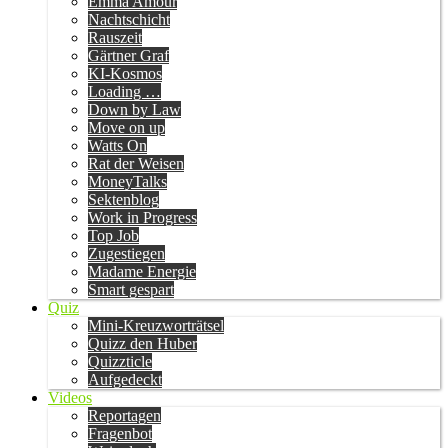
Emma Amour
Nachtschicht
Rauszeit
Gärtner Graf
KI-Kosmos
Loading …
Down by Law
Move on up
Watts On
Rat der Weisen
MoneyTalks
Sektenblog
Work in Progress
Top Job
Zugestiegen
Madame Energie
Smart gespart
Quiz
Mini-Kreuzworträtsel
Quizz den Huber
Quizzticle
Aufgedeckt
Videos
Reportagen
Fragenbot