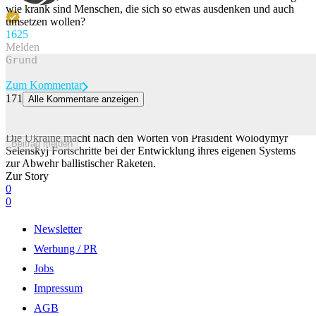
wie krank sind Menschen, die sich so etwas ausdenken und auch
umsetzen wollen?
162
5
Melden
Zum Kommentar
171
Alle Kommentare anzeigen
Selenskyj spricht von Fortschritten bei eigenem
Raketenabwehrsystem
Die Ukraine macht nach den Worten von Präsident Wolodymyr
Beitrag melden
Selenskyj Fortschritte bei der Entwicklung ihres eigenen Systems
zur Abwehr ballistischer Raketen.
Zur Story
0
0
Newsletter
Werbung / PR
Jobs
Impressum
AGB