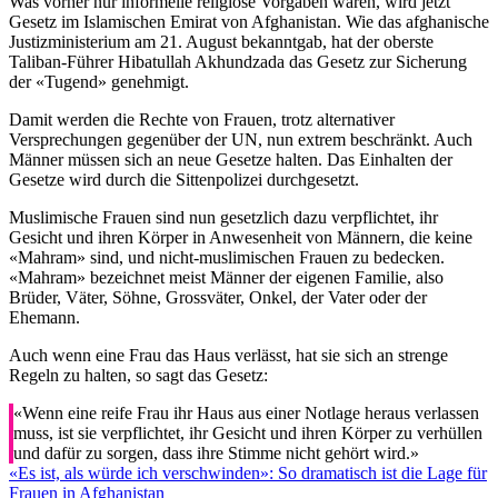
Was vorher nur informelle religiöse Vorgaben waren, wird jetzt
Gesetz im Islamischen Emirat von Afghanistan. Wie das afghanische
Justizministerium am 21. August bekanntgab, hat der oberste
Taliban-Führer Hibatullah Akhundzada das Gesetz zur Sicherung
der «Tugend» genehmigt.
Damit werden die Rechte von Frauen, trotz alternativer
Versprechungen gegenüber der UN, nun extrem beschränkt. Auch
Männer müssen sich an neue Gesetze halten. Das Einhalten der
Gesetze wird durch die Sittenpolizei durchgesetzt.
Muslimische Frauen sind nun gesetzlich dazu verpflichtet, ihr
Gesicht und ihren Körper in Anwesenheit von Männern, die keine
«Mahram» sind, und nicht-muslimischen Frauen zu bedecken.
«Mahram» bezeichnet meist Männer der eigenen Familie, also
Brüder, Väter, Söhne, Grossväter, Onkel, der Vater oder der
Ehemann.
Auch wenn eine Frau das Haus verlässt, hat sie sich an strenge
Regeln zu halten, so sagt das Gesetz:
«Wenn eine reife Frau ihr Haus aus einer Notlage heraus verlassen
muss, ist sie verpflichtet, ihr Gesicht und ihren Körper zu verhüllen
und dafür zu sorgen, dass ihre Stimme nicht gehört wird.»
«Es ist, als würde ich verschwinden»: So dramatisch ist die Lage für
Frauen in Afghanistan