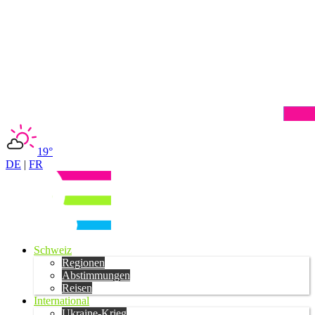
19°
DE
|
FR
Schweiz
Regionen
Abstimmungen
Reisen
International
Ukraine-Krieg