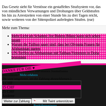
Das Gesetz sieht für Verstösse ein gestaffeltes Strafsystem vor, das
von mündlichen Verwarnungen und Drohungen über Geldstrafen
bis hin zu Arrestzeiten von einer Stunde bis zu drei Tagen reicht,
sowie weiteren von der Sittenpolizei auferlegten Strafen. (ear)
Mehr zum Thema:
Mehr Licht als Schatten: Joe Bidens Bilanz kann sich sehen
lassen
Warum die Taliban sauer sind, dass bei Olympia Frauen für
Afghanistan starten
UN-Treffen zu Afghanistan mit Taliban-Vertretern in Doha
begonnen
DANKE FÜR DIE ♥
Würdest du gerne watson und unseren Journalismus
unterstützen?
Mehr erfahren
(Du wirst umgeleitet, um die Zahlung abzuschliessen.)
5 CHF
15 CHF
25 CHF
Anderer
Weiter zur Zahlung
Mit Twint unterstützen
Oder unterstütze uns per
Banküberweisung
.