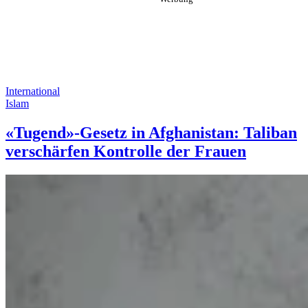
International
Islam
«Tugend»-Gesetz in Afghanistan: Taliban
verschärfen Kontrolle der Frauen