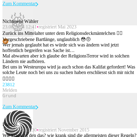
Zum Kommentar
Nichtmehr Wähler
23.08.2024 12:41
registriert Mai 2023
Beitrag melden
Zurück ins Mittelalter unter dem Religionsdeckmäntelchen 🤷‍♂️
Vorgeschriebene Bartlänge, unglaublich 😳🤨
Wer jemals geglaubt hat es würde sich was ändern wird jetzt
hoffentlich begreifen was Sache ist…
Mal abwarten aber ich glaube der ReligionsTerror wird in solchen
Ländern nie aufhören.
Bei uns in Westeuropa wird ja auch schon das Kalifat gefordert! Was
solche Leute noch bei uns zu suchen haben erschliesst sich mir nicht
🤷‍♂️🤷‍♂️
238
12
Melden
Zum Kommentar
FrancoL
23.08.2024 13:30
registriert November 2015
Beitrag melden
Wie krank ist den das? wie krank sind die allermeisten dieser Regeln?