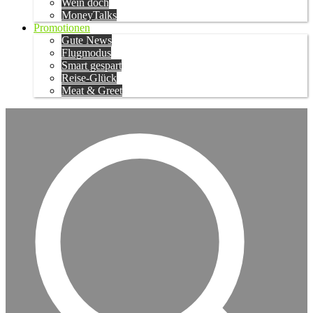
Wein doch
MoneyTalks
Promotionen
Gute News
Flugmodus
Smart gespart
Reise-Glück
Meat & Greet