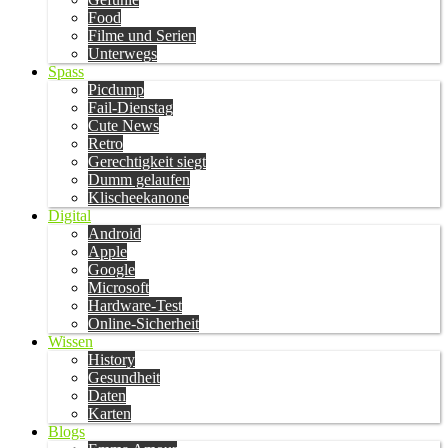
Food
Filme und Serien
Unterwegs
Spass
Picdump
Fail-Dienstag
Cute News
Retro
Gerechtigkeit siegt
Dumm gelaufen
Klischeekanone
Digital
Android
Apple
Google
Microsoft
Hardware-Test
Online-Sicherheit
Wissen
History
Gesundheit
Daten
Karten
Blogs