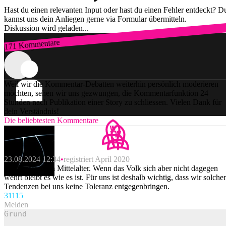
Hast du einen relevanten Input oder hast du einen Fehler entdeckt? D
kannst uns dein Anliegen gerne via Formular übermitteln.
Diskussion wird geladen...
171 Kommentare
Zum Login
Weil wir die Kommentar-Debatten weiterhin persönlich moderieren
möchten, sehen wir uns gezwungen, die Kommentarfunktion 24
Stunden nach Publikation einer Story zu schliessen. Vielen Dank für
dein Verständnis!
Die beliebtesten Kommentare
Phi
23.08.2024 12:34
registriert April 2020
Willkommen im Mittelalter. Wenn das Volk sich aber nicht dagegen
wehrt bleibt es wie es ist. Für uns ist deshalb wichtig, dass wir solche
Tendenzen bei uns keine Toleranz entgegenbringen.
311
15
Melden