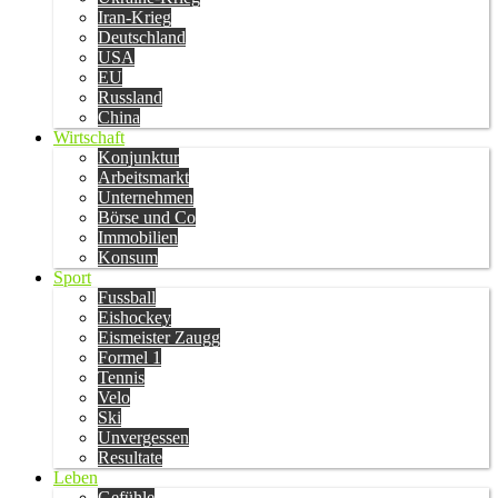
Iran-Krieg
Deutschland
USA
EU
Russland
China
Wirtschaft
Konjunktur
Arbeitsmarkt
Unternehmen
Börse und Co
Immobilien
Konsum
Sport
Fussball
Eishockey
Eismeister Zaugg
Formel 1
Tennis
Velo
Ski
Unvergessen
Resultate
Leben
Gefühle